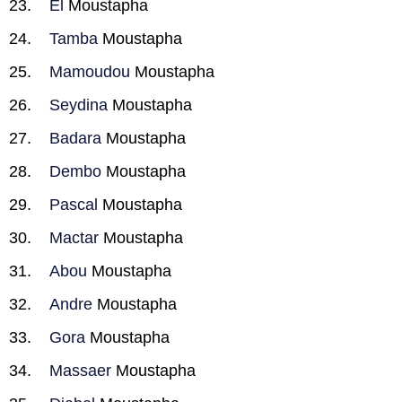
El
Moustapha
Tamba
Moustapha
Mamoudou
Moustapha
Seydina
Moustapha
Badara
Moustapha
Dembo
Moustapha
Pascal
Moustapha
Mactar
Moustapha
Abou
Moustapha
Andre
Moustapha
Gora
Moustapha
Massaer
Moustapha