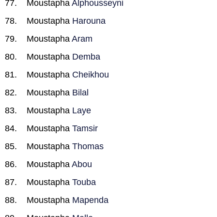
Moustapha
Alphousseyni
Moustapha
Harouna
Moustapha
Aram
Moustapha
Demba
Moustapha
Cheikhou
Moustapha
Bilal
Moustapha
Laye
Moustapha
Tamsir
Moustapha
Thomas
Moustapha
Abou
Moustapha
Touba
Moustapha
Mapenda