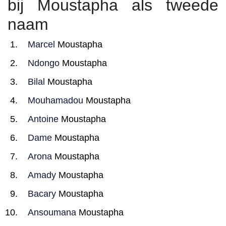
bij Moustapha als tweede
naam
Marcel
Moustapha
Ndongo
Moustapha
Bilal
Moustapha
Mouhamadou
Moustapha
Antoine
Moustapha
Dame
Moustapha
Arona
Moustapha
Amady
Moustapha
Bacary
Moustapha
Ansoumana
Moustapha