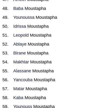
Baba
Moustapha
Younoussa
Moustapha
Idrissa
Moustapha
Leopold
Moustapha
Ablaye
Moustapha
Birane
Moustapha
Makhtar
Moustapha
Alassane
Moustapha
Yancouba
Moustapha
Matar
Moustapha
Kaba
Moustapha
Younouss
Moustapha