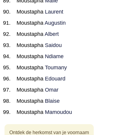
Moustapha
Malle
Moustapha
Laurent
Moustapha
Augustin
Moustapha
Albert
Moustapha
Saidou
Moustapha
Ndiame
Moustapha
Toumany
Moustapha
Edouard
Moustapha
Omar
Moustapha
Blaise
Moustapha
Mamoudou
Ontdek de herkomst van je voornaam