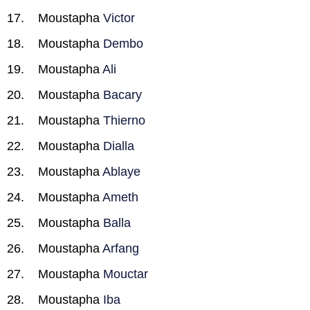
Moustapha
Victor
Moustapha
Dembo
Moustapha
Ali
Moustapha
Bacary
Moustapha
Thierno
Moustapha
Dialla
Moustapha
Ablaye
Moustapha
Ameth
Moustapha
Balla
Moustapha
Arfang
Moustapha
Mouctar
Moustapha
Iba