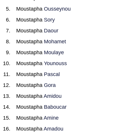
Moustapha
Ousseynou
Moustapha
Sory
Moustapha
Daour
Moustapha
Mohamet
Moustapha
Moulaye
Moustapha
Younouss
Moustapha
Pascal
Moustapha
Gora
Moustapha
Amidou
Moustapha
Baboucar
Moustapha
Amine
Moustapha
Amadou