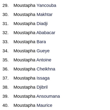
Moustapha
Yancouba
Moustapha
Makhtar
Moustapha
Diadji
Moustapha
Ababacar
Moustapha
Bara
Moustapha
Gueye
Moustapha
Antoine
Moustapha
Cheikhna
Moustapha
Issaga
Moustapha
Djibril
Moustapha
Ansoumana
Moustapha
Maurice