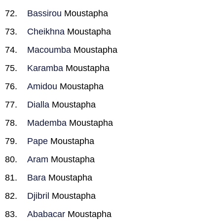
Bassirou
Moustapha
Cheikhna
Moustapha
Macoumba
Moustapha
Karamba
Moustapha
Amidou
Moustapha
Dialla
Moustapha
Mademba
Moustapha
Pape
Moustapha
Aram
Moustapha
Bara
Moustapha
Djibril
Moustapha
Ababacar
Moustapha