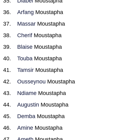
Diabel
Moustapha
Arfang
Moustapha
Massar
Moustapha
Cherif
Moustapha
Blaise
Moustapha
Touba
Moustapha
Tamsir
Moustapha
Ousseynou
Moustapha
Ndiame
Moustapha
Augustin
Moustapha
Demba
Moustapha
Amine
Moustapha
Ameth
Moustapha