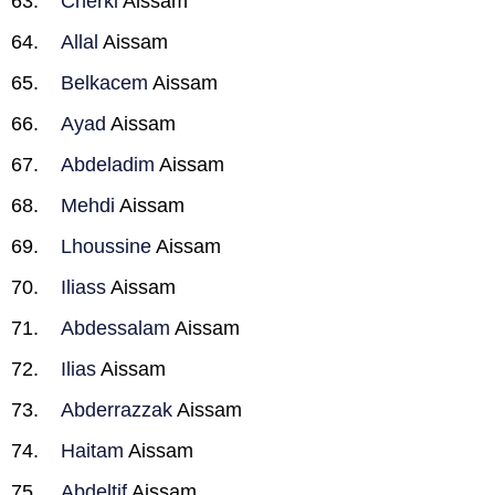
Cherki
Aissam
Allal
Aissam
Belkacem
Aissam
Ayad
Aissam
Abdeladim
Aissam
Mehdi
Aissam
Lhoussine
Aissam
Iliass
Aissam
Abdessalam
Aissam
Ilias
Aissam
Abderrazzak
Aissam
Haitam
Aissam
Abdeltif
Aissam