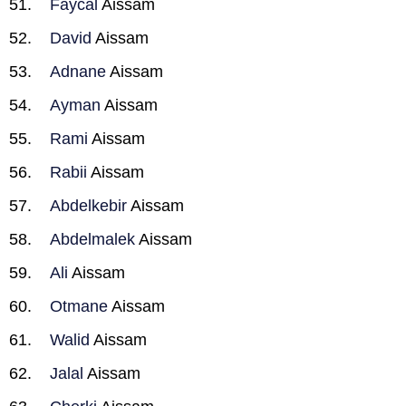
Faycal
Aissam
David
Aissam
Adnane
Aissam
Ayman
Aissam
Rami
Aissam
Rabii
Aissam
Abdelkebir
Aissam
Abdelmalek
Aissam
Ali
Aissam
Otmane
Aissam
Walid
Aissam
Jalal
Aissam