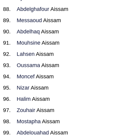
Abdelghafour
Aissam
Messaoud
Aissam
Abdelhaq
Aissam
Mouhsine
Aissam
Lahsen
Aissam
Oussama
Aissam
Moncef
Aissam
Nizar
Aissam
Halim
Aissam
Zouhair
Aissam
Mostapha
Aissam
Abdelouahad
Aissam