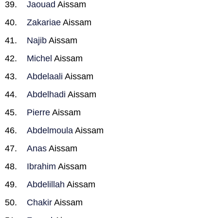
Jaouad
Aissam
Zakariae
Aissam
Najib
Aissam
Michel
Aissam
Abdelaali
Aissam
Abdelhadi
Aissam
Pierre
Aissam
Abdelmoula
Aissam
Anas
Aissam
Ibrahim
Aissam
Abdelillah
Aissam
Chakir
Aissam