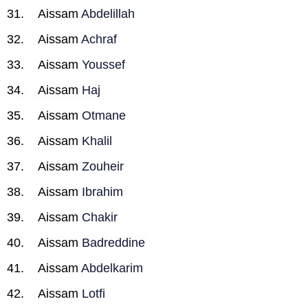
Aissam
Abdelillah
Aissam
Achraf
Aissam
Youssef
Aissam
Haj
Aissam
Otmane
Aissam
Khalil
Aissam
Zouheir
Aissam
Ibrahim
Aissam
Chakir
Aissam
Badreddine
Aissam
Abdelkarim
Aissam
Lotfi