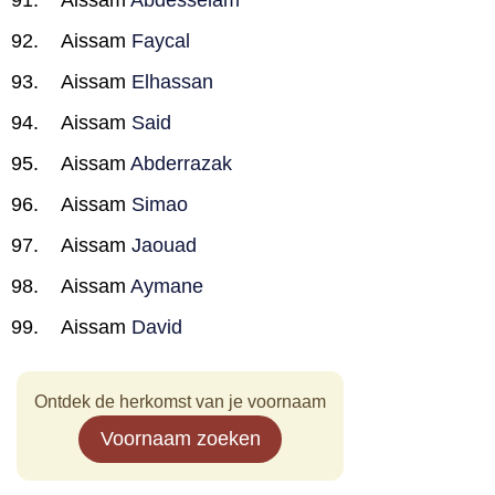
Aissam
Abdesselam
Aissam
Faycal
Aissam
Elhassan
Aissam
Said
Aissam
Abderrazak
Aissam
Simao
Aissam
Jaouad
Aissam
Aymane
Aissam
David
Ontdek de herkomst van je voornaam
Voornaam zoeken