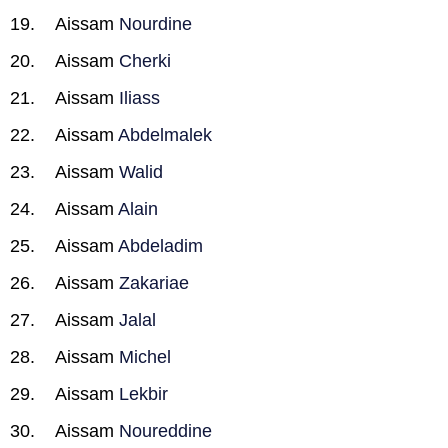
Aissam
Nourdine
Aissam
Cherki
Aissam
Iliass
Aissam
Abdelmalek
Aissam
Walid
Aissam
Alain
Aissam
Abdeladim
Aissam
Zakariae
Aissam
Jalal
Aissam
Michel
Aissam
Lekbir
Aissam
Noureddine