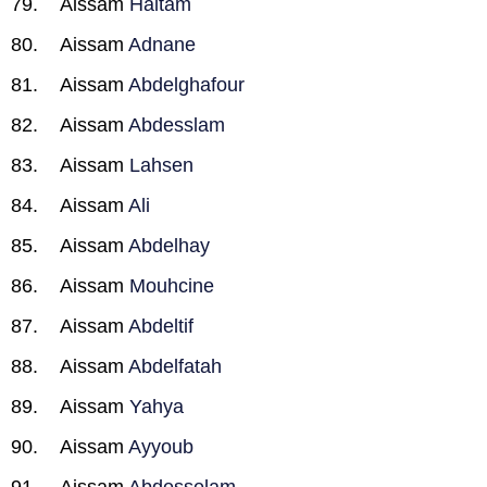
Aissam
Haitam
Aissam
Adnane
Aissam
Abdelghafour
Aissam
Abdesslam
Aissam
Lahsen
Aissam
Ali
Aissam
Abdelhay
Aissam
Mouhcine
Aissam
Abdeltif
Aissam
Abdelfatah
Aissam
Yahya
Aissam
Ayyoub