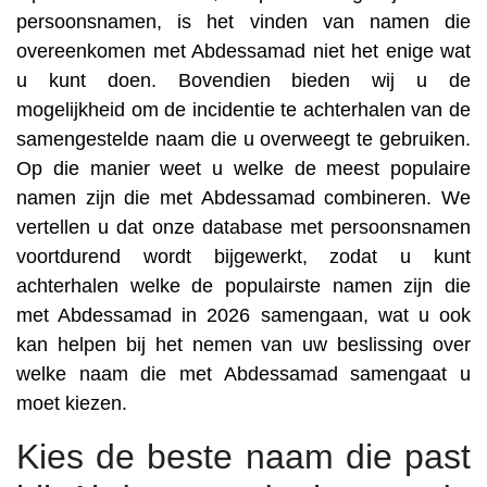
persoonsnamen, is het vinden van namen die
overeenkomen met Abdessamad niet het enige wat
u kunt doen. Bovendien bieden wij u de
mogelijkheid om de incidentie te achterhalen van de
samengestelde naam die u overweegt te gebruiken.
Op die manier weet u welke de meest populaire
namen zijn die met Abdessamad combineren. We
vertellen u dat onze database met persoonsnamen
voortdurend wordt bijgewerkt, zodat u kunt
achterhalen welke de populairste namen zijn die
met Abdessamad in 2026 samengaan, wat u ook
kan helpen bij het nemen van uw beslissing over
welke naam die met Abdessamad samengaat u
moet kiezen.
Kies de beste naam die past