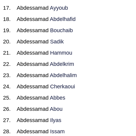
Abdessamad
Ayyoub
Abdessamad
Abdelhafid
Abdessamad
Bouchaib
Abdessamad
Sadik
Abdessamad
Hammou
Abdessamad
Abdelkrim
Abdessamad
Abdelhalim
Abdessamad
Cherkaoui
Abdessamad
Abbes
Abdessamad
Abou
Abdessamad
Ilyas
Abdessamad
Issam