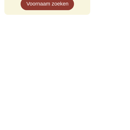
Voornaam zoeken