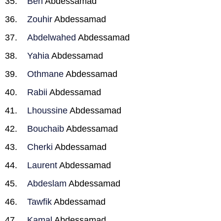
Ben
Abdessamad
Zouhir
Abdessamad
Abdelwahed
Abdessamad
Yahia
Abdessamad
Othmane
Abdessamad
Rabii
Abdessamad
Lhoussine
Abdessamad
Bouchaib
Abdessamad
Cherki
Abdessamad
Laurent
Abdessamad
Abdeslam
Abdessamad
Tawfik
Abdessamad
Kamal
Abdessamad