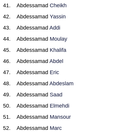
Abdessamad
Cheikh
Abdessamad
Yassin
Abdessamad
Addi
Abdessamad
Moulay
Abdessamad
Khalifa
Abdessamad
Abdel
Abdessamad
Eric
Abdessamad
Abdeslam
Abdessamad
Saad
Abdessamad
Elmehdi
Abdessamad
Mansour
Abdessamad
Marc