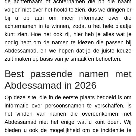
de achternaam of achternamen die op die naam
volgen niet over het hoofd te zien, dus we dringen er
bij u op aan om meer informatie over die
achternamen in te winnen, zodat u het hele plaatje
kunt zien. Hoe het ook zij, hier heb je alles wat je
nodig hebt om de namen te kiezen die passen bij
Abdessamad, en we hopen dat je de juiste keuze
zult maken op basis van je smaak en behoeften.
Best passende namen met
Abdessamad in 2026
Op deze site, die in de eerste plaats bedoeld is om
informatie over persoonsnamen te verschaffen, is
het vinden van namen die overeenkomen met
Abdessamad niet het enige wat u kunt doen. Wij
bieden u ook de mogelijkheid om de incidentie te