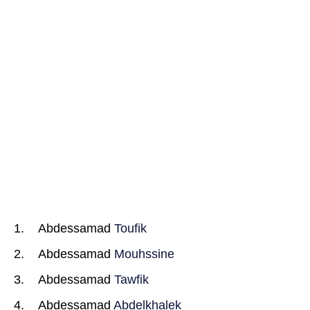
Abdessamad
Toufik
Abdessamad
Mouhssine
Abdessamad
Tawfik
Abdessamad
Abdelkhalek