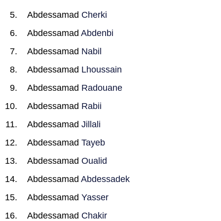
Abdessamad
Cherki
Abdessamad
Abdenbi
Abdessamad
Nabil
Abdessamad
Lhoussain
Abdessamad
Radouane
Abdessamad
Rabii
Abdessamad
Jillali
Abdessamad
Tayeb
Abdessamad
Oualid
Abdessamad
Abdessadek
Abdessamad
Yasser
Abdessamad
Chakir