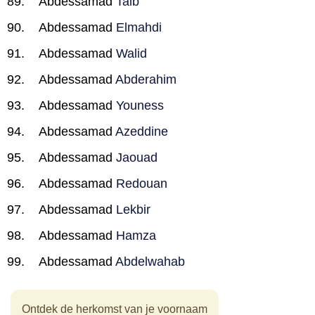
Abdessamad
Taib
Abdessamad
Elmahdi
Abdessamad
Walid
Abdessamad
Abderahim
Abdessamad
Youness
Abdessamad
Azeddine
Abdessamad
Jaouad
Abdessamad
Redouan
Abdessamad
Lekbir
Abdessamad
Hamza
Abdessamad
Abdelwahab
Ontdek de herkomst van je voornaam