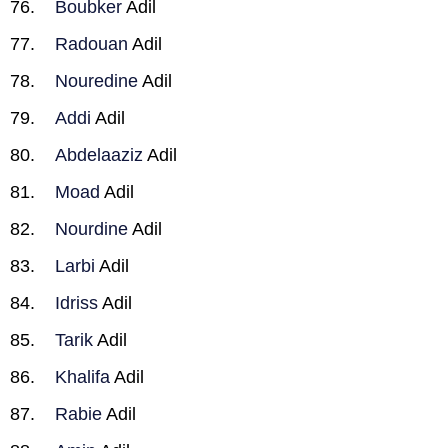
Boubker
Adil
Radouan
Adil
Nouredine
Adil
Addi
Adil
Abdelaaziz
Adil
Moad
Adil
Nourdine
Adil
Larbi
Adil
Idriss
Adil
Tarik
Adil
Khalifa
Adil
Rabie
Adil