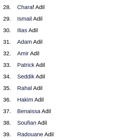
Charaf
Adil
Ismail
Adil
Ilias
Adil
Adam
Adil
Amir
Adil
Patrick
Adil
Seddik
Adil
Rahal
Adil
Hakim
Adil
Benaissa
Adil
Soufian
Adil
Radouane
Adil