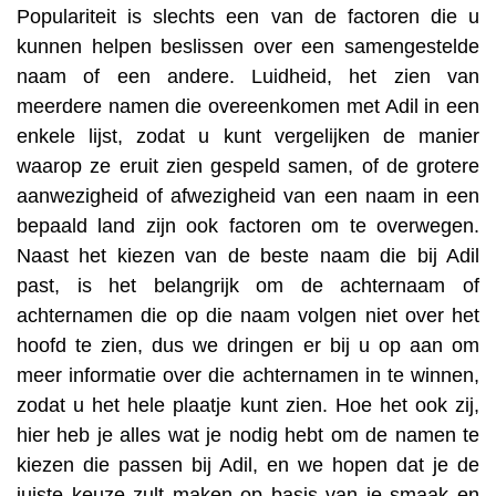
Populariteit is slechts een van de factoren die u
kunnen helpen beslissen over een samengestelde
naam of een andere. Luidheid, het zien van
meerdere namen die overeenkomen met Adil in een
enkele lijst, zodat u kunt vergelijken de manier
waarop ze eruit zien gespeld samen, of de grotere
aanwezigheid of afwezigheid van een naam in een
bepaald land zijn ook factoren om te overwegen.
Naast het kiezen van de beste naam die bij Adil
past, is het belangrijk om de achternaam of
achternamen die op die naam volgen niet over het
hoofd te zien, dus we dringen er bij u op aan om
meer informatie over die achternamen in te winnen,
zodat u het hele plaatje kunt zien. Hoe het ook zij,
hier heb je alles wat je nodig hebt om de namen te
kiezen die passen bij Adil, en we hopen dat je de
juiste keuze zult maken op basis van je smaak en