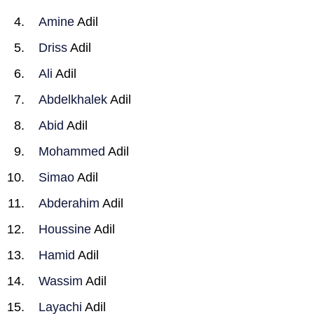
Amine
Adil
Driss
Adil
Ali
Adil
Abdelkhalek
Adil
Abid
Adil
Mohammed
Adil
Simao
Adil
Abderahim
Adil
Houssine
Adil
Hamid
Adil
Wassim
Adil
Layachi
Adil