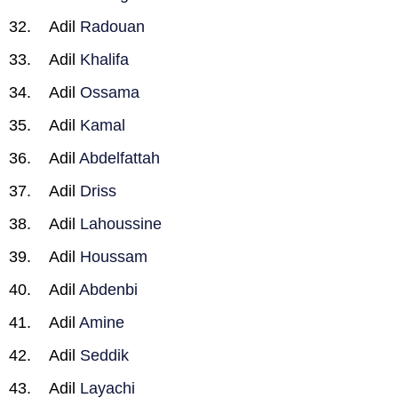
Adil
Radouan
Adil
Khalifa
Adil
Ossama
Adil
Kamal
Adil
Abdelfattah
Adil
Driss
Adil
Lahoussine
Adil
Houssam
Adil
Abdenbi
Adil
Amine
Adil
Seddik
Adil
Layachi