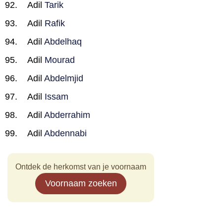
Adil
Tarik
Adil
Rafik
Adil
Abdelhaq
Adil
Mourad
Adil
Abdelmjid
Adil
Issam
Adil
Abderrahim
Adil
Abdennabi
Ontdek de herkomst van je voornaam
Voornaam zoeken