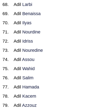
Adil
Larbi
Adil
Benaissa
Adil
Ilyas
Adil
Nourdine
Adil
Idriss
Adil
Nouredine
Adil
Assou
Adil
Wahid
Adil
Salim
Adil
Hamada
Adil
Kacem
Adil
Azzouz