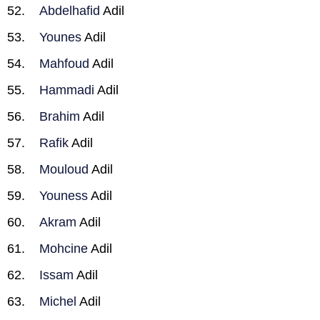
Abdelhafid
Adil
Younes
Adil
Mahfoud
Adil
Hammadi
Adil
Brahim
Adil
Rafik
Adil
Mouloud
Adil
Youness
Adil
Akram
Adil
Mohcine
Adil
Issam
Adil
Michel
Adil