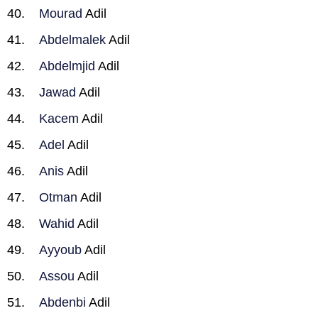
Mourad
Adil
Abdelmalek
Adil
Abdelmjid
Adil
Jawad
Adil
Kacem
Adil
Adel
Adil
Anis
Adil
Otman
Adil
Wahid
Adil
Ayyoub
Adil
Assou
Adil
Abdenbi
Adil