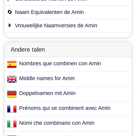
🔄
Naam Equivalenten de Amin
👩
Vrouwelijke Naamversies de Amin
Andere talen
Nombres que combinen con Amin
Middle names for Amin
Doppelnamen mit Amin
Prénoms qui se combinent avec Amin
Nomi che combinano con Amin