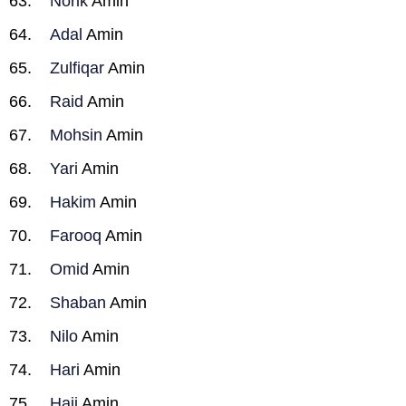
Norik
Amin
Adal
Amin
Zulfiqar
Amin
Raid
Amin
Mohsin
Amin
Yari
Amin
Hakim
Amin
Farooq
Amin
Omid
Amin
Shaban
Amin
Nilo
Amin
Hari
Amin
Haji
Amin