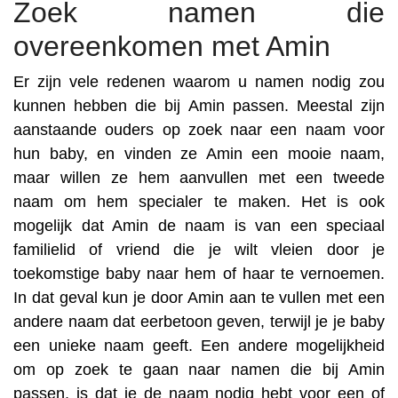
Zoek namen die
overeenkomen met Amin
Er zijn vele redenen waarom u namen nodig zou
kunnen hebben die bij Amin passen. Meestal zijn
aanstaande ouders op zoek naar een naam voor
hun baby, en vinden ze Amin een mooie naam,
maar willen ze hem aanvullen met een tweede
naam om hem specialer te maken. Het is ook
mogelijk dat Amin de naam is van een speciaal
familielid of vriend die je wilt vleien door je
toekomstige baby naar hem of haar te vernoemen.
In dat geval kun je door Amin aan te vullen met een
andere naam dat eerbetoon geven, terwijl je je baby
een unieke naam geeft. Een andere mogelijkheid
om op zoek te gaan naar namen die bij Amin
passen, is dat je de naam nodig hebt voor een of