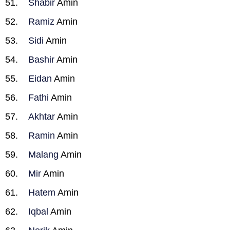
Shabir
Amin
Ramiz
Amin
Sidi
Amin
Bashir
Amin
Eidan
Amin
Fathi
Amin
Akhtar
Amin
Ramin
Amin
Malang
Amin
Mir
Amin
Hatem
Amin
Iqbal
Amin