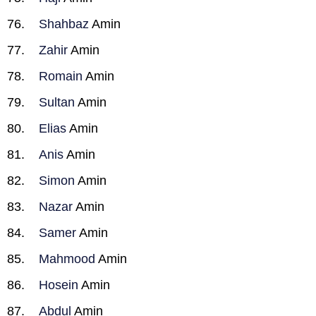
Shahbaz
Amin
Zahir
Amin
Romain
Amin
Sultan
Amin
Elias
Amin
Anis
Amin
Simon
Amin
Nazar
Amin
Samer
Amin
Mahmood
Amin
Hosein
Amin
Abdul
Amin