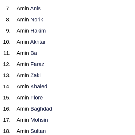
Amin
Anis
Amin
Norik
Amin
Hakim
Amin
Akhtar
Amin
Ba
Amin
Faraz
Amin
Zaki
Amin
Khaled
Amin
Flore
Amin
Baghdad
Amin
Mohsin
Amin
Sultan