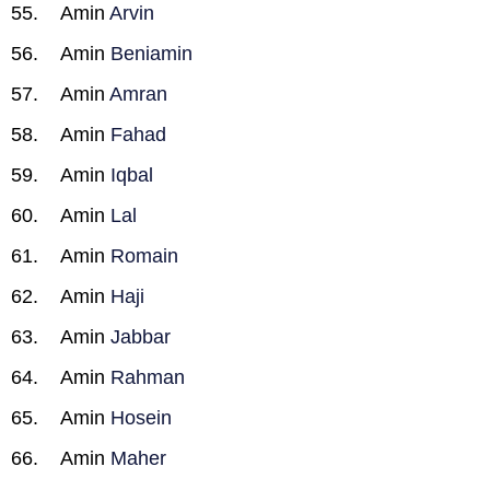
Amin
Arvin
Amin
Beniamin
Amin
Amran
Amin
Fahad
Amin
Iqbal
Amin
Lal
Amin
Romain
Amin
Haji
Amin
Jabbar
Amin
Rahman
Amin
Hosein
Amin
Maher