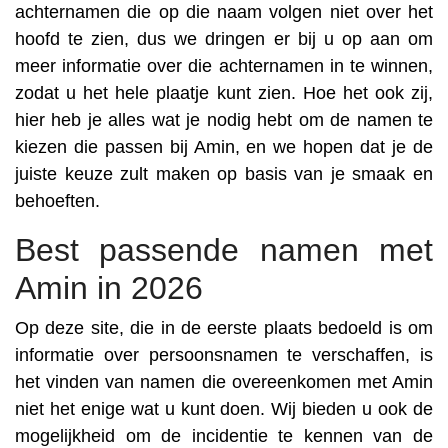
achternamen die op die naam volgen niet over het
hoofd te zien, dus we dringen er bij u op aan om
meer informatie over die achternamen in te winnen,
zodat u het hele plaatje kunt zien. Hoe het ook zij,
hier heb je alles wat je nodig hebt om de namen te
kiezen die passen bij Amin, en we hopen dat je de
juiste keuze zult maken op basis van je smaak en
behoeften.
Best passende namen met
Amin in 2026
Op deze site, die in de eerste plaats bedoeld is om
informatie over persoonsnamen te verschaffen, is
het vinden van namen die overeenkomen met Amin
niet het enige wat u kunt doen. Wij bieden u ook de
mogelijkheid om de incidentie te kennen van de