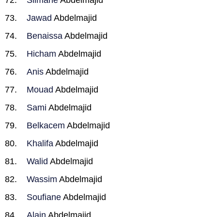
Slimane
Abdelmajid
Jawad
Abdelmajid
Benaissa
Abdelmajid
Hicham
Abdelmajid
Anis
Abdelmajid
Mouad
Abdelmajid
Sami
Abdelmajid
Belkacem
Abdelmajid
Khalifa
Abdelmajid
Walid
Abdelmajid
Wassim
Abdelmajid
Soufiane
Abdelmajid
Alain
Abdelmajid