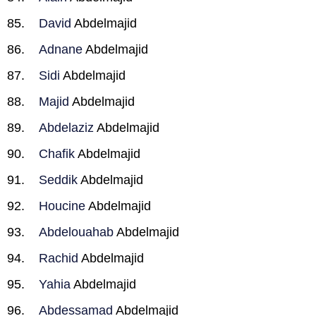
David
Abdelmajid
Adnane
Abdelmajid
Sidi
Abdelmajid
Majid
Abdelmajid
Abdelaziz
Abdelmajid
Chafik
Abdelmajid
Seddik
Abdelmajid
Houcine
Abdelmajid
Abdelouahab
Abdelmajid
Rachid
Abdelmajid
Yahia
Abdelmajid
Abdessamad
Abdelmajid