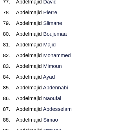
Abdelmajid
David
Abdelmajid
Pierre
Abdelmajid
Slimane
Abdelmajid
Boujemaa
Abdelmajid
Majid
Abdelmajid
Mohammed
Abdelmajid
Mimoun
Abdelmajid
Ayad
Abdelmajid
Abdennabi
Abdelmajid
Naoufal
Abdelmajid
Abdesselam
Abdelmajid
Simao