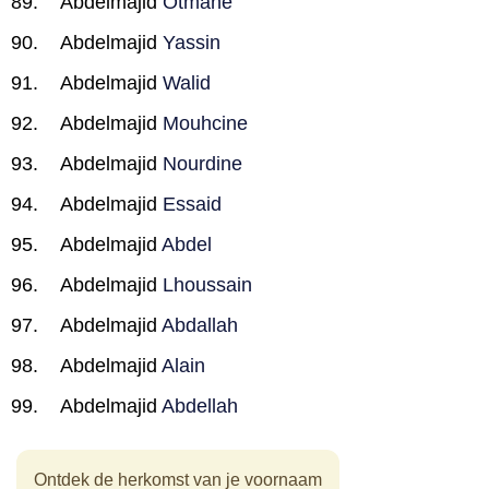
Abdelmajid
Otmane
Abdelmajid
Yassin
Abdelmajid
Walid
Abdelmajid
Mouhcine
Abdelmajid
Nourdine
Abdelmajid
Essaid
Abdelmajid
Abdel
Abdelmajid
Lhoussain
Abdelmajid
Abdallah
Abdelmajid
Alain
Abdelmajid
Abdellah
Ontdek de herkomst van je voornaam