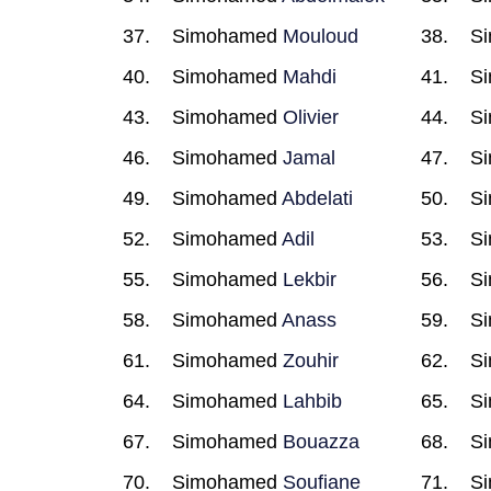
Simohamed
Mouloud
S
Simohamed
Mahdi
S
Simohamed
Olivier
S
Simohamed
Jamal
S
Simohamed
Abdelati
S
Simohamed
Adil
S
Simohamed
Lekbir
S
Simohamed
Anass
S
Simohamed
Zouhir
S
Simohamed
Lahbib
S
Simohamed
Bouazza
S
Simohamed
Soufiane
S