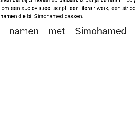
amen die bij Simohamed passen, is dat je de naam nodi
om een audiovisueel script, een literair werk, een stripb
le namen die bij Simohamed passen.
re namen met Simohamed 