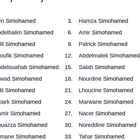
en
Simohamed
Hamza
Simohamed
delhalim
Simohamed
Amir
Simohamed
il
Simohamed
Patrick
Simohamed
oufik
Simohamed
Abdelmalek
Simohamed
delouahab
Simohamed
Salah
Simohamed
awad
Simohamed
Nourdine
Simohamed
il
Simohamed
Lhoucine
Simohamed
bark
Simohamed
Marwane
Simohamed
mir
Simohamed
Nacer
Simohamed
ouazza
Simohamed
Noreddine
Simohamed
tmane
Simohamed
Tahar
Simohamed