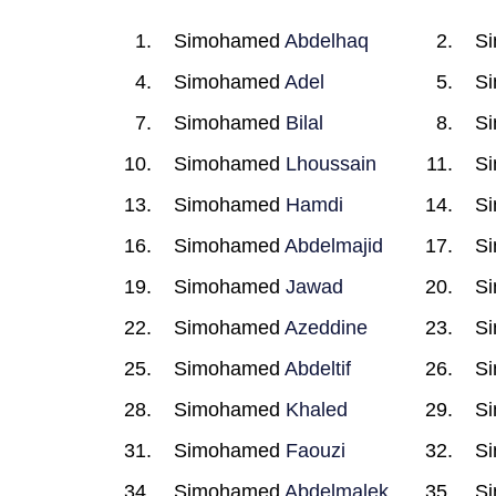
Simohamed
Abdelhaq
S
Simohamed
Adel
S
Simohamed
Bilal
S
Simohamed
Lhoussain
S
Simohamed
Hamdi
S
Simohamed
Abdelmajid
S
Simohamed
Jawad
S
Simohamed
Azeddine
S
Simohamed
Abdeltif
S
Simohamed
Khaled
S
Simohamed
Faouzi
S
Simohamed
Abdelmalek
S