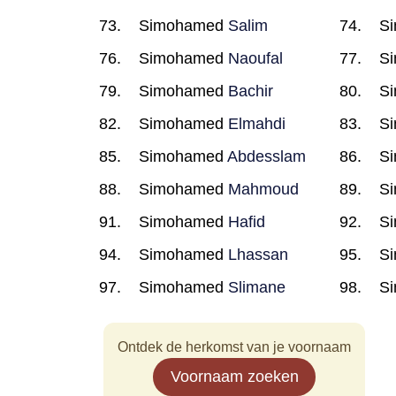
Simohamed
Salim
S
Simohamed
Naoufal
S
Simohamed
Bachir
S
Simohamed
Elmahdi
S
Simohamed
Abdesslam
S
Simohamed
Mahmoud
S
Simohamed
Hafid
S
Simohamed
Lhassan
S
Simohamed
Slimane
S
Ontdek de herkomst van je voornaam
Voornaam zoeken