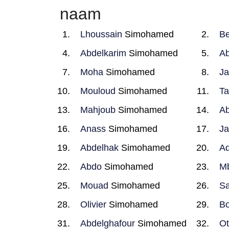
naam
Lhoussain
Simohamed
B
Abdelkarim
Simohamed
Ab
Moha
Simohamed
Jal
Mouloud
Simohamed
Ta
Mahjoub
Simohamed
Ab
Anass
Simohamed
J
Abdelhak
Simohamed
Ad
Abdo
Simohamed
M
Mouad
Simohamed
Sa
Olivier
Simohamed
B
Abdelghafour
Simohamed
O