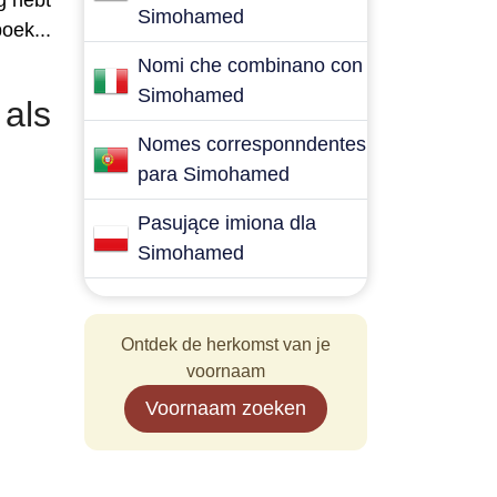
g hebt
Simohamed
oek...
Nomi che combinano con
Simohamed
als
Nomes corresponndentes
para Simohamed
Pasujące imiona dla
Simohamed
Ontdek de herkomst van je
voornaam
Voornaam zoeken