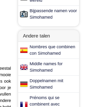
wereld
Bijpassende namen voor
Simohamed
Andere talen
Nombres que combinen
con Simohamed
Middle names for
eestal
Simohamed
 mooie
Doppelnamen mit
is ook
Simohamed
oor je
vullen
Prénoms qui se
andere
combinent avec