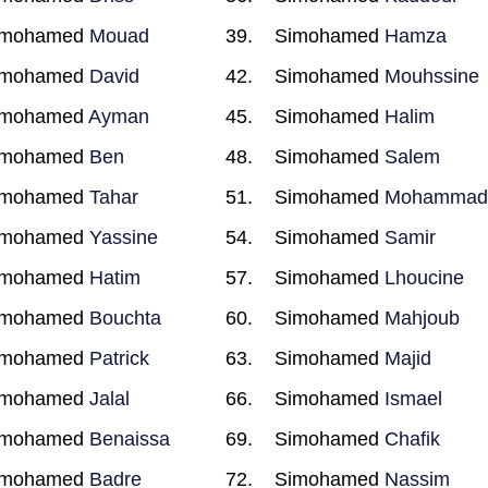
imohamed
Mouad
Simohamed
Hamza
imohamed
David
Simohamed
Mouhssine
imohamed
Ayman
Simohamed
Halim
imohamed
Ben
Simohamed
Salem
imohamed
Tahar
Simohamed
Mohamma
imohamed
Yassine
Simohamed
Samir
imohamed
Hatim
Simohamed
Lhoucine
imohamed
Bouchta
Simohamed
Mahjoub
imohamed
Patrick
Simohamed
Majid
imohamed
Jalal
Simohamed
Ismael
imohamed
Benaissa
Simohamed
Chafik
imohamed
Badre
Simohamed
Nassim