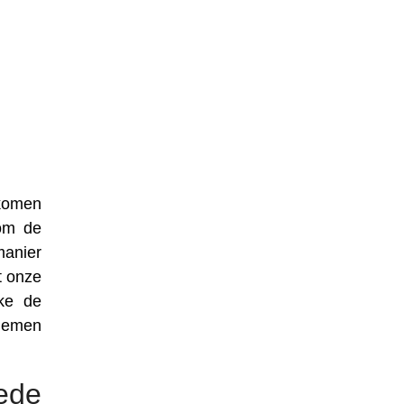
nkomen
 om de
manier
t onze
lke de
 nemen
ede