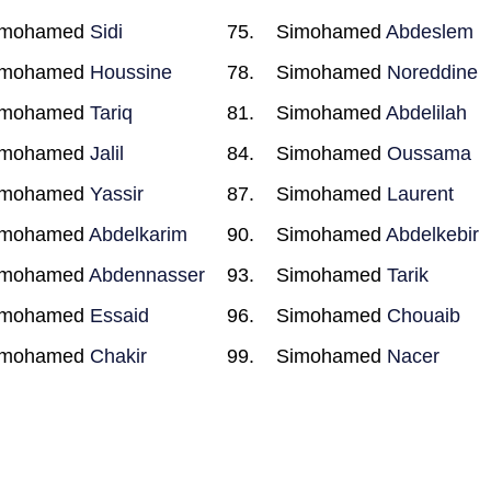
imohamed
Sidi
Simohamed
Abdeslem
imohamed
Houssine
Simohamed
Noreddine
imohamed
Tariq
Simohamed
Abdelilah
imohamed
Jalil
Simohamed
Oussama
imohamed
Yassir
Simohamed
Laurent
imohamed
Abdelkarim
Simohamed
Abdelkebir
imohamed
Abdennasser
Simohamed
Tarik
imohamed
Essaid
Simohamed
Chouaib
imohamed
Chakir
Simohamed
Nacer