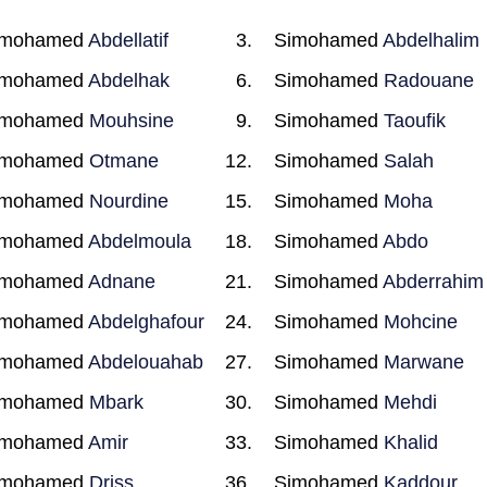
imohamed
Abdellatif
Simohamed
Abdelhalim
imohamed
Abdelhak
Simohamed
Radouane
imohamed
Mouhsine
Simohamed
Taoufik
imohamed
Otmane
Simohamed
Salah
imohamed
Nourdine
Simohamed
Moha
imohamed
Abdelmoula
Simohamed
Abdo
imohamed
Adnane
Simohamed
Abderrahim
imohamed
Abdelghafour
Simohamed
Mohcine
imohamed
Abdelouahab
Simohamed
Marwane
imohamed
Mbark
Simohamed
Mehdi
imohamed
Amir
Simohamed
Khalid
imohamed
Driss
Simohamed
Kaddour