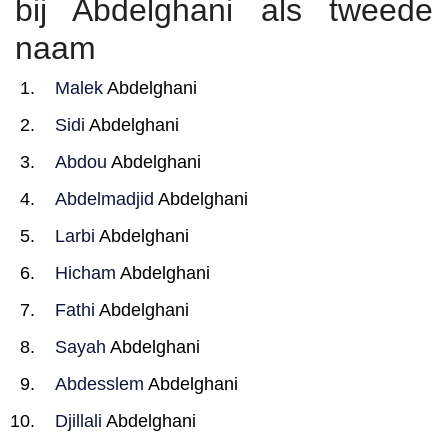
bij Abdelghani als tweede
naam
Malek
Abdelghani
Sidi
Abdelghani
Abdou
Abdelghani
Abdelmadjid
Abdelghani
Larbi
Abdelghani
Hicham
Abdelghani
Fathi
Abdelghani
Sayah
Abdelghani
Abdesslem
Abdelghani
Djillali
Abdelghani