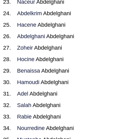
Naceur
Abdelghani
Abdelkrim
Abdelghani
Hacene
Abdelghani
Abdelghani
Abdelghani
Zoheir
Abdelghani
Hocine
Abdelghani
Benaissa
Abdelghani
Hamoudi
Abdelghani
Adel
Abdelghani
Salah
Abdelghani
Rabie
Abdelghani
Nourredine
Abdelghani