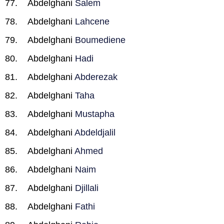
Abdelghani
Salem
Abdelghani
Lahcene
Abdelghani
Boumediene
Abdelghani
Hadi
Abdelghani
Abderezak
Abdelghani
Taha
Abdelghani
Mustapha
Abdelghani
Abdeldjalil
Abdelghani
Ahmed
Abdelghani
Naim
Abdelghani
Djillali
Abdelghani
Fathi