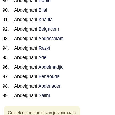
Abdelghani
Rabie
Abdelghani
Bilal
Abdelghani
Khalifa
Abdelghani
Belgacem
Abdelghani
Abdesselam
Abdelghani
Rezki
Abdelghani
Adel
Abdelghani
Abdelmadjid
Abdelghani
Benaouda
Abdelghani
Abdenacer
Abdelghani
Salim
Ontdek de herkomst van je voornaam