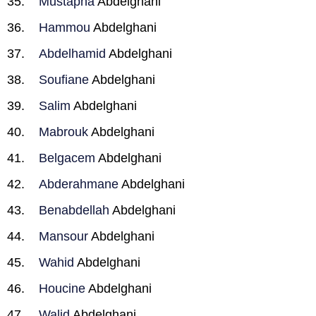
Mustapha
Abdelghani
Hammou
Abdelghani
Abdelhamid
Abdelghani
Soufiane
Abdelghani
Salim
Abdelghani
Mabrouk
Abdelghani
Belgacem
Abdelghani
Abderahmane
Abdelghani
Benabdellah
Abdelghani
Mansour
Abdelghani
Wahid
Abdelghani
Houcine
Abdelghani
Walid
Abdelghani