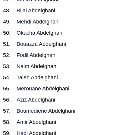
Bilal
Abdelghani
Mehdi
Abdelghani
Okacha
Abdelghani
Bouazza
Abdelghani
Fodil
Abdelghani
Naim
Abdelghani
Taieb
Abdelghani
Merouane
Abdelghani
Aziz
Abdelghani
Boumediene
Abdelghani
Amir
Abdelghani
Hadi
Abdelghani