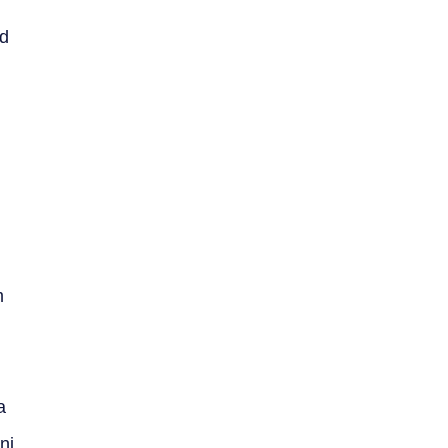
id
m
a
ni