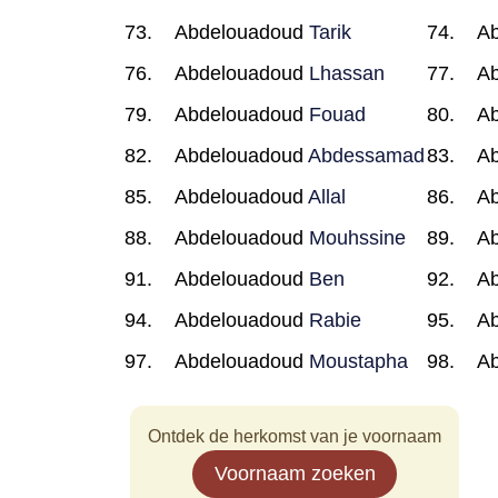
Abdelouadoud
Tarik
A
Abdelouadoud
Lhassan
A
Abdelouadoud
Fouad
A
Abdelouadoud
Abdessamad
A
Abdelouadoud
Allal
A
Abdelouadoud
Mouhssine
A
Abdelouadoud
Ben
A
Abdelouadoud
Rabie
A
Abdelouadoud
Moustapha
A
Ontdek de herkomst van je voornaam
Voornaam zoeken