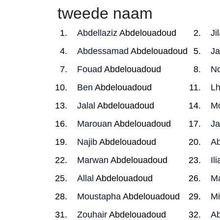
tweede naam
Abdellaziz
Abdelouadoud
Jil
Abdessamad
Abdelouadoud
J
Fouad
Abdelouadoud
No
Ben
Abdelouadoud
L
Jalal
Abdelouadoud
M
Marouan
Abdelouadoud
Ja
Najib
Abdelouadoud
Ab
Marwan
Abdelouadoud
Ili
Allal
Abdelouadoud
M
Moustapha
Abdelouadoud
Mi
Zouhair
Abdelouadoud
Ab