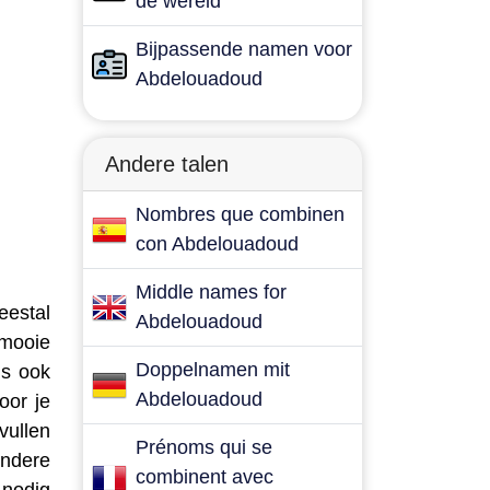
de wereld
Bijpassende namen voor
Abdelouadoud
Andere talen
Nombres que combinen
con Abdelouadoud
Middle names for
eestal
Abdelouadoud
 mooie
Doppelnamen mit
is ook
Abdelouadoud
oor je
vullen
Prénoms qui se
andere
combinent avec