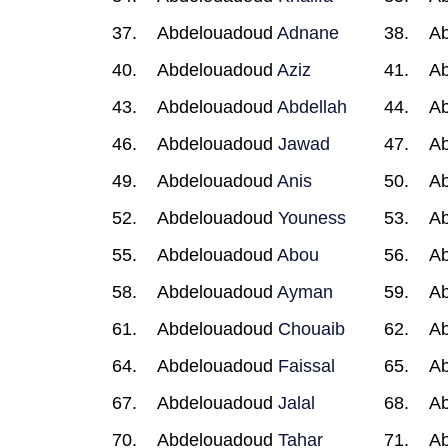
Abdelouadoud
Adnane
A
Abdelouadoud
Aziz
A
Abdelouadoud
Abdellah
A
Abdelouadoud
Jawad
A
Abdelouadoud
Anis
A
Abdelouadoud
Youness
A
Abdelouadoud
Abou
A
Abdelouadoud
Ayman
A
Abdelouadoud
Chouaib
A
Abdelouadoud
Faissal
A
Abdelouadoud
Jalal
A
Abdelouadoud
Tahar
A