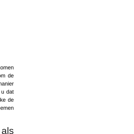
nkomen
 om de
manier
 u dat
lke de
 nemen
als