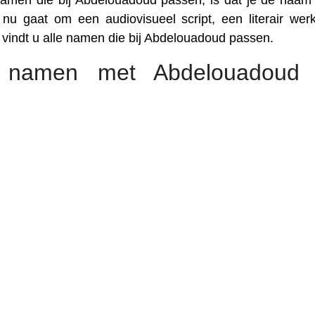
amen die bij Abdelouadoud passen, is dat je de naam
 nu gaat om een audiovisueel script, een literair wer
r vindt u alle namen die bij Abdelouadoud passen.
 namen met Abdelouadoud 