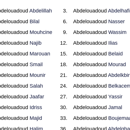
bdelouadoud
Abdelillah
Abdelouadoud
Abdelhaf
bdelouadoud
Bilal
Abdelouadoud
Nasser
bdelouadoud
Mouhcine
Abdelouadoud
Wassim
bdelouadoud
Najib
Abdelouadoud
Ilias
bdelouadoud
Marouan
Abdelouadoud
Belaid
bdelouadoud
Smail
Abdelouadoud
Mourad
bdelouadoud
Mounir
Abdelouadoud
Abdelkbir
bdelouadoud
Salah
Abdelouadoud
Belkace
bdelouadoud
Jaafar
Abdelouadoud
Yassir
bdelouadoud
Idriss
Abdelouadoud
Jamal
bdelouadoud
Majid
Abdelouadoud
Boujema
bdelouadoud
Halim
Abdelouadoud
Abdelgha