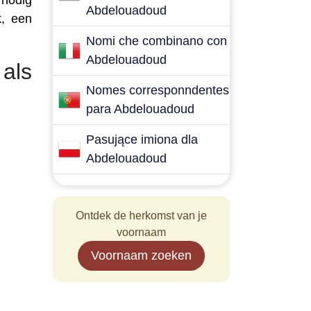
 nodig
Abdelouadoud
k, een
Nomi che combinano con
Abdelouadoud
als
Nomes corresponndentes
para Abdelouadoud
Pasujące imiona dla
Abdelouadoud
Ontdek de herkomst van je
voornaam
Voornaam zoeken