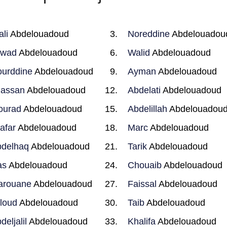
ali
Abdelouadoud
Noreddine
Abdelouadou
awad
Abdelouadoud
Walid
Abdelouadoud
urddine
Abdelouadoud
Ayman
Abdelouadoud
hassan
Abdelouadoud
Abdelati
Abdelouadoud
ourad
Abdelouadoud
Abdelillah
Abdelouadou
afar
Abdelouadoud
Marc
Abdelouadoud
delhaq
Abdelouadoud
Tarik
Abdelouadoud
as
Abdelouadoud
Chouaib
Abdelouadoud
arouane
Abdelouadoud
Faissal
Abdelouadoud
loud
Abdelouadoud
Taib
Abdelouadoud
deljalil
Abdelouadoud
Khalifa
Abdelouadoud