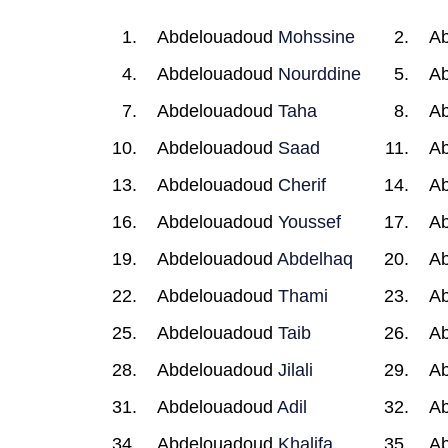
Abdelouadoud
Mohssine
A
Abdelouadoud
Nourddine
A
Abdelouadoud
Taha
A
Abdelouadoud
Saad
A
Abdelouadoud
Cherif
A
Abdelouadoud
Youssef
A
Abdelouadoud
Abdelhaq
A
Abdelouadoud
Thami
A
Abdelouadoud
Taib
A
Abdelouadoud
Jilali
A
Abdelouadoud
Adil
A
Abdelouadoud
Khalifa
A