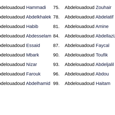
bdelouadoud
Hammadi
Abdelouadoud
Zouhair
bdelouadoud
Abdelkhalek
Abdelouadoud
Abdelatif
bdelouadoud
Habib
Abdelouadoud
Amine
bdelouadoud
Abdesselam
Abdelouadoud
Abdellazi
bdelouadoud
Essaid
Abdelouadoud
Faycal
bdelouadoud
Mbark
Abdelouadoud
Toufik
bdelouadoud
Nizar
Abdelouadoud
Abdeljalil
bdelouadoud
Farouk
Abdelouadoud
Abdou
bdelouadoud
Abdelhamid
Abdelouadoud
Haitam