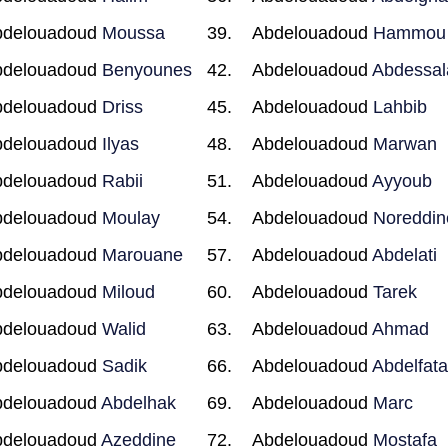
bdelouadoud
Moussa
Abdelouadoud
Hammou
bdelouadoud
Benyounes
Abdelouadoud
Abdessa
bdelouadoud
Driss
Abdelouadoud
Lahbib
bdelouadoud
Ilyas
Abdelouadoud
Marwan
bdelouadoud
Rabii
Abdelouadoud
Ayyoub
bdelouadoud
Moulay
Abdelouadoud
Noreddin
bdelouadoud
Marouane
Abdelouadoud
Abdelati
bdelouadoud
Miloud
Abdelouadoud
Tarek
bdelouadoud
Walid
Abdelouadoud
Ahmad
bdelouadoud
Sadik
Abdelouadoud
Abdelfat
bdelouadoud
Abdelhak
Abdelouadoud
Marc
bdelouadoud
Azeddine
Abdelouadoud
Mostafa