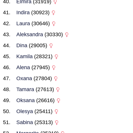
Elmira
(31919)
Indira
(30923)
Laura
(30646)
Aleksandra
(30330)
Dina
(29005)
Kamila
(28321)
Alena
(27945)
Oxana
(27804)
Tamara
(27613)
Oksana
(26616)
Olesya
(25411)
Sabina
(25313)