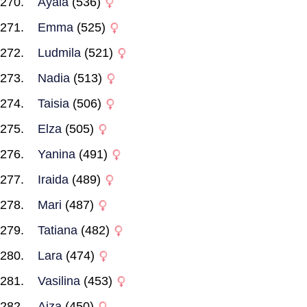
Ayala
(536)
Emma
(525)
Ludmila
(521)
Nadia
(513)
Taisia
(506)
Elza
(505)
Yanina
(491)
Iraida
(489)
Mari
(487)
Tatiana
(482)
Lara
(474)
Vasilina
(453)
Aiza
(450)