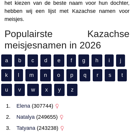
het kiezen van de beste naam voor hun dochter,
hebben wij een lijst met Kazachse namen voor
meisjes.
Populairste Kazachse
meisjesnamen in 2026
a
b
c
d
e
f
g
h
i
j
k
l
m
n
o
p
q
r
s
t
u
v
w
x
y
z
Elena
(307744)
Natalya
(249655)
Tatyana
(243238)