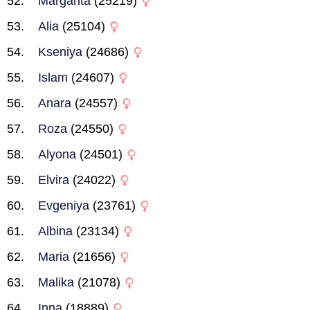
Margarita
(25219)
Alia
(25104)
Kseniya
(24686)
Islam
(24607)
Anara
(24557)
Roza
(24550)
Alyona
(24501)
Elvira
(24022)
Evgeniya
(23761)
Albina
(23134)
Maria
(21656)
Malika
(21078)
Inna
(18889)