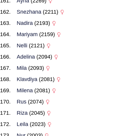
Ayna
(2269)
Snezhana
(2211)
Nadira
(2193)
Mariyam
(2159)
Nelli
(2121)
Adelina
(2094)
Mila
(2093)
Klavdiya
(2081)
Milena
(2081)
Rus
(2074)
Riza
(2045)
Leila
(2023)
Nur
(2003)