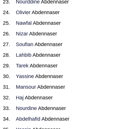
Nourddine
Abdennaser
Olivier
Abdennaser
Nawfal
Abdennaser
Nizar
Abdennaser
Soufian
Abdennaser
Lahbib
Abdennaser
Tarek
Abdennaser
Yassine
Abdennaser
Mansour
Abdennaser
Haj
Abdennaser
Nourdine
Abdennaser
Abdelhafid
Abdennaser