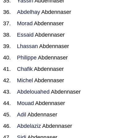
Yassin
Abdennaser
Abdelhay
Abdennaser
Morad
Abdennaser
Essaid
Abdennaser
Lhassan
Abdennaser
Philippe
Abdennaser
Chafik
Abdennaser
Michel
Abdennaser
Abdelouahed
Abdennaser
Mouad
Abdennaser
Adil
Abdennaser
Abdelaziz
Abdennaser
Sidi
Abdennaser