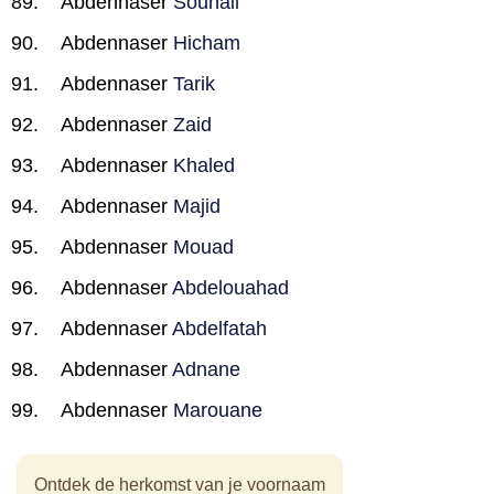
Abdennaser
Souhail
Abdennaser
Hicham
Abdennaser
Tarik
Abdennaser
Zaid
Abdennaser
Khaled
Abdennaser
Majid
Abdennaser
Mouad
Abdennaser
Abdelouahad
Abdennaser
Abdelfatah
Abdennaser
Adnane
Abdennaser
Marouane
Ontdek de herkomst van je voornaam