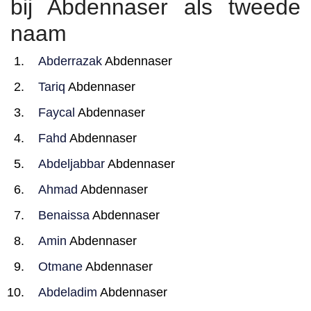
bij Abdennaser als tweede
naam
Abderrazak
Abdennaser
Tariq
Abdennaser
Faycal
Abdennaser
Fahd
Abdennaser
Abdeljabbar
Abdennaser
Ahmad
Abdennaser
Benaissa
Abdennaser
Amin
Abdennaser
Otmane
Abdennaser
Abdeladim
Abdennaser