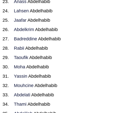
Anass
Abdelhabib
Lahsen
Abdelhabib
Jaafar
Abdelhabib
Abdelkrim
Abdelhabib
Badreddine
Abdelhabib
Rabii
Abdelhabib
Taoufik
Abdelhabib
Moha
Abdelhabib
Yassin
Abdelhabib
Mouhcine
Abdelhabib
Abdelati
Abdelhabib
Thami
Abdelhabib