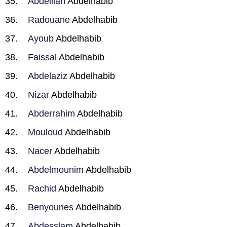
Abdelilah
Abdelhabib
Radouane
Abdelhabib
Ayoub
Abdelhabib
Faissal
Abdelhabib
Abdelaziz
Abdelhabib
Nizar
Abdelhabib
Abderrahim
Abdelhabib
Mouloud
Abdelhabib
Nacer
Abdelhabib
Abdelmounim
Abdelhabib
Rachid
Abdelhabib
Benyounes
Abdelhabib
Abdesslam
Abdelhabib