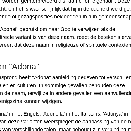
 worden geïnterpreteerd als "dame" of "eigenaar". Dez
ht, en het is waarschijnlijk dat hij in de oudheid werd ge
vende of gezagsposities bekleedden in hun gemeenschap
"Adonai" gebruikt om naar God te verwijzen als de
irecte variant is van deze naam, roept de betekenis erv
reert dat deze naam in religieuze of spirituele contexte
van "Adona"
sprong heeft "Adona" aanleiding gegeven tot verschille
 talen en culturen. In sommige gevallen behouden deze
an de naam, terwijl ze in andere gevallen een aanvullend
 enigszins kunnen wijzigen.
' in het Engels, 'Adonella' in het Italiaans, 'Adonya' in 
k van deze varianten weerspiegelt de aanpassing van de
 van verschillende talen, maar behoudt zijn verbinding 