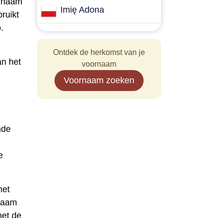
e naam
Imię Adona
bruikt
.
Ontdek de herkomst van je
an het
voornaam
n
Voornaam zoeken
nde
e
het
 naam
met de