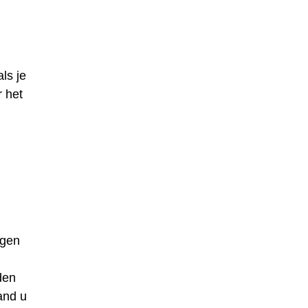
ls je
r het
igen
den
and u