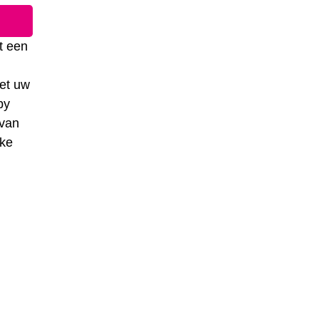
t een
het uw
by
 van
lke