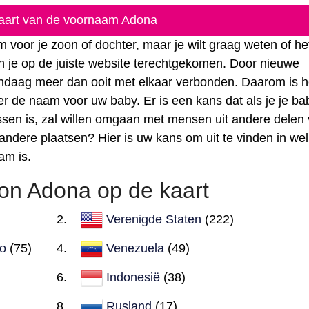
kaart van de voornaam Adona
voor je zoon of dochter, maar je wilt graag weten of he
n je op de juiste website terechtgekomen. Door nieuwe
vandaag meer dan ooit met elkaar verbonden. Daarom is 
r de naam voor uw baby. Er is een kans dat als je je ba
lwassen is, zal willen omgaan met mensen uit andere delen
 andere plaatsen? Hier is uw kans om uit te vinden in we
am is.
on Adona op de kaart
Verenigde Staten
(222)
o
(75)
Venezuela
(49)
Indonesië
(38)
Rusland
(17)