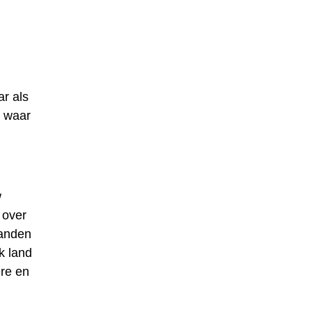
r als
n waar
w
 over
landen
k land
ere en