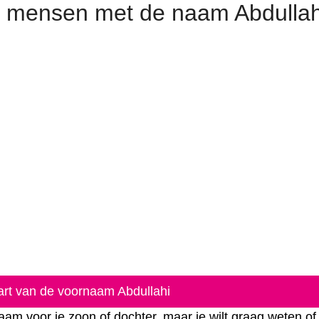
 mensen met de naam Abdullah
art van de voornaam Abdullahi
am voor je zoon of dochter, maar je wilt graag weten of