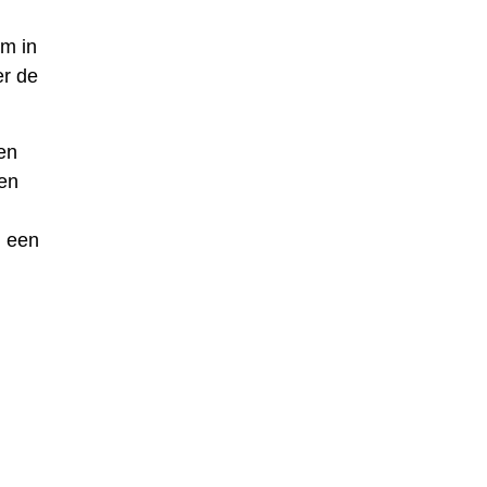
am in
er de
en
en
i een