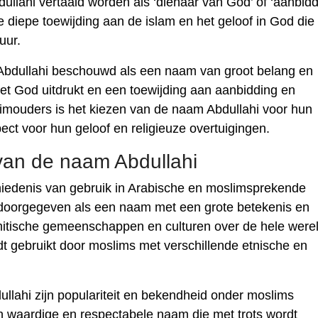
llahi vertaald worden als ‘dienaar van God’ of ‘aanbid
 diepe toewijding aan de islam en het geloof in God die
uur.
m Abdullahi beschouwd als een naam van groot belang en
et God uitdrukt en een toewijding aan aanbidding en
limouders is het kiezen van de naam Abdullahi voor hun
ect voor hun geloof en religieuze overtuigingen.
van de naam Abdullahi
iedenis van gebruik in Arabische en moslimsprekende
e doorgegeven als een naam met een grote betekenis en
slamitische gemeenschappen en culturen over de hele were
dt gebruikt door moslims met verschillende etnische en
lahi zijn populariteit en bekendheid onder moslims
 waardige en respectabele naam die met trots wordt