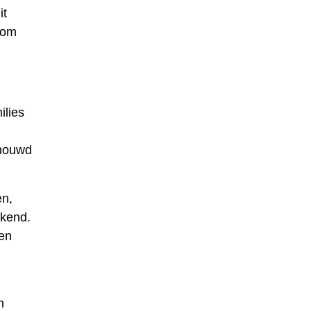
it
 om
ilies
chouwd
en,
rkend.
 en
n