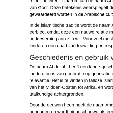
"God" betekent. Daarom kan de naam Abdu
van God’. Deze betekenis weerspiegelt de
gewaardeerd worden in de Arabische cult
In de islamitische traditie wordt de naa
eerbied, omdat deze een nauwe relatie m
onderwerping aan zijn wil. Voor veel mos
kinderen een daad van toewijding en resp
Geschiedenis en gebruik 
De naam Abdullahi heeft een lange gesch
landen, en is van generatie op generati
relevantie. Het is te vinden in talloze i
van het Midden-Oosten tot Afrika, en wor
taalkundige achtergronden.
Door de eeuwen heen heeft de naam Abdul
behouden en wordt hij beschouwd als een