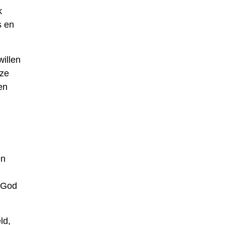
k
s en
willen
eze
en
en
r God
ld,