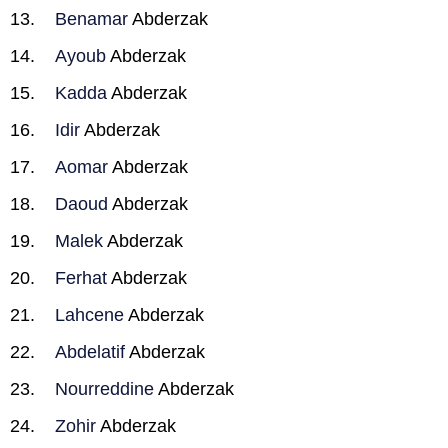
Benamar
Abderzak
Ayoub
Abderzak
Kadda
Abderzak
Idir
Abderzak
Aomar
Abderzak
Daoud
Abderzak
Malek
Abderzak
Ferhat
Abderzak
Lahcene
Abderzak
Abdelatif
Abderzak
Nourreddine
Abderzak
Zohir
Abderzak