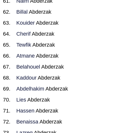
Naim
Abderzak
Billal
Abderzak
Kouider
Abderzak
Cherif
Abderzak
Tewfik
Abderzak
Atmane
Abderzak
Belahouel
Abderzak
Kaddour
Abderzak
Abdelhakim
Abderzak
Lies
Abderzak
Hassen
Abderzak
Benaissa
Abderzak
Lazreg
Abderzak