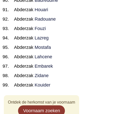
Abderzak
Badreddine
Abderzak
Houari
Abderzak
Radouane
Abderzak
Fouzi
Abderzak
Lazreg
Abderzak
Mostafa
Abderzak
Lahcene
Abderzak
Embarek
Abderzak
Zidane
Abderzak
Kouider
Ontdek de herkomst van je voornaam
Voornaam zoeken