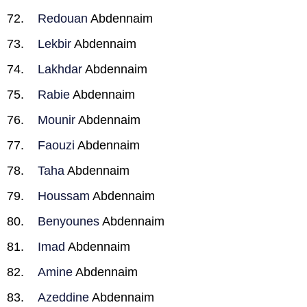
Redouan
Abdennaim
Lekbir
Abdennaim
Lakhdar
Abdennaim
Rabie
Abdennaim
Mounir
Abdennaim
Faouzi
Abdennaim
Taha
Abdennaim
Houssam
Abdennaim
Benyounes
Abdennaim
Imad
Abdennaim
Amine
Abdennaim
Azeddine
Abdennaim