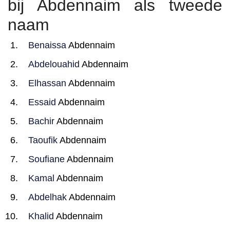
bij Abdennaim als tweede
naam
Benaissa
Abdennaim
Abdelouahid
Abdennaim
Elhassan
Abdennaim
Essaid
Abdennaim
Bachir
Abdennaim
Taoufik
Abdennaim
Soufiane
Abdennaim
Kamal
Abdennaim
Abdelhak
Abdennaim
Khalid
Abdennaim