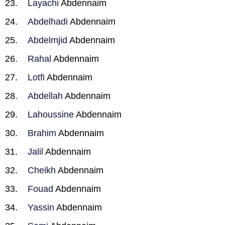
Layachi
Abdennaim
Abdelhadi
Abdennaim
Abdelmjid
Abdennaim
Rahal
Abdennaim
Lotfi
Abdennaim
Abdellah
Abdennaim
Lahoussine
Abdennaim
Brahim
Abdennaim
Jalil
Abdennaim
Cheikh
Abdennaim
Fouad
Abdennaim
Yassin
Abdennaim