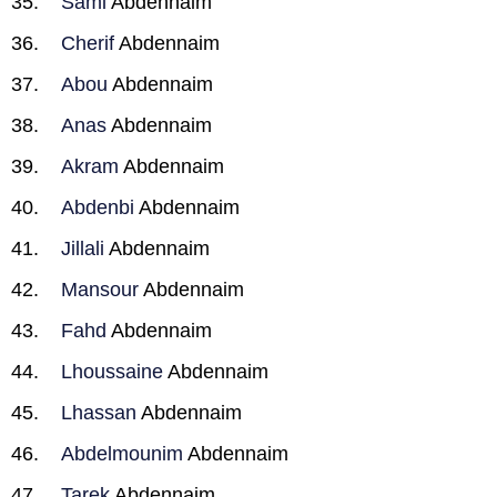
Sami
Abdennaim
Cherif
Abdennaim
Abou
Abdennaim
Anas
Abdennaim
Akram
Abdennaim
Abdenbi
Abdennaim
Jillali
Abdennaim
Mansour
Abdennaim
Fahd
Abdennaim
Lhoussaine
Abdennaim
Lhassan
Abdennaim
Abdelmounim
Abdennaim
Tarek
Abdennaim