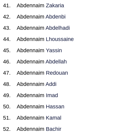
Abdennaim
Zakaria
Abdennaim
Abdenbi
Abdennaim
Abdelhadi
Abdennaim
Lhoussaine
Abdennaim
Yassin
Abdennaim
Abdellah
Abdennaim
Redouan
Abdennaim
Addi
Abdennaim
Imad
Abdennaim
Hassan
Abdennaim
Kamal
Abdennaim
Bachir