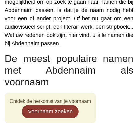
mogelijkheid om op zoek te gaan naar namen die bij
Abdennaim passen, is dat je de naam nodig hebt
voor een of ander project. Of het nu gaat om een
audiovisueel script, een literair werk, een stripboek...
Wat uw redenen ook zijn, hier vindt u alle namen die
bij Abdennaim passen.
De meest populaire namen
met Abdennaim als
voornaam
Ontdek de herkomst van je voornaam
Voornaam zoeken