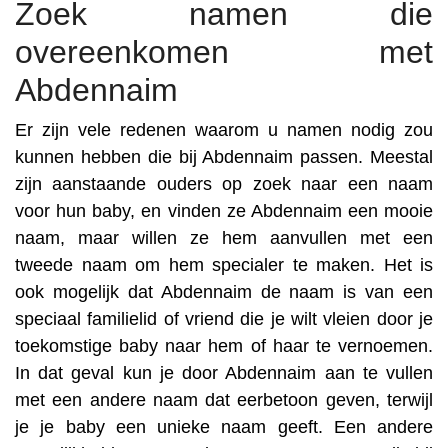
Zoek namen die
overeenkomen met
Abdennaim
Er zijn vele redenen waarom u namen nodig zou
kunnen hebben die bij Abdennaim passen. Meestal
zijn aanstaande ouders op zoek naar een naam
voor hun baby, en vinden ze Abdennaim een mooie
naam, maar willen ze hem aanvullen met een
tweede naam om hem specialer te maken. Het is
ook mogelijk dat Abdennaim de naam is van een
speciaal familielid of vriend die je wilt vleien door je
toekomstige baby naar hem of haar te vernoemen.
In dat geval kun je door Abdennaim aan te vullen
met een andere naam dat eerbetoon geven, terwijl
je je baby een unieke naam geeft. Een andere