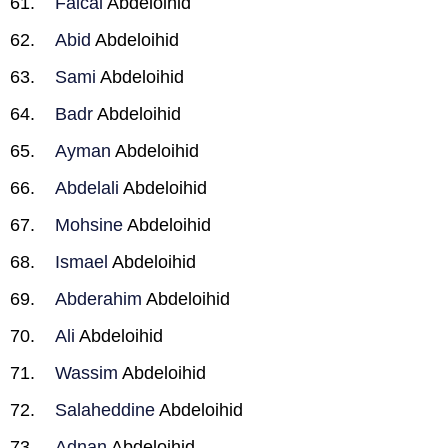
Faical
Abdeloihid
Abid
Abdeloihid
Sami
Abdeloihid
Badr
Abdeloihid
Ayman
Abdeloihid
Abdelali
Abdeloihid
Mohsine
Abdeloihid
Ismael
Abdeloihid
Abderahim
Abdeloihid
Ali
Abdeloihid
Wassim
Abdeloihid
Salaheddine
Abdeloihid
Adnan
Abdeloihid