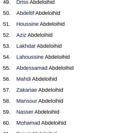
Driss
Abdeloihid
Abdeltif
Abdeloihid
Houssine
Abdeloihid
Aziz
Abdeloihid
Lakhdar
Abdeloihid
Lahoussine
Abdeloihid
Abdessamad
Abdeloihid
Mahdi
Abdeloihid
Zakariae
Abdeloihid
Mansour
Abdeloihid
Nasser
Abdeloihid
Mohamad
Abdeloihid