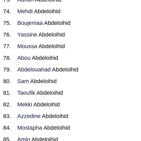
Mehdi
Abdeloihid
Boujemaa
Abdeloihid
Yassine
Abdeloihid
Moussa
Abdeloihid
Abou
Abdeloihid
Abdelouahad
Abdeloihid
Sam
Abdeloihid
Taoufik
Abdeloihid
Mekki
Abdeloihid
Azzedine
Abdeloihid
Mostapha
Abdeloihid
Amin
Abdeloihid