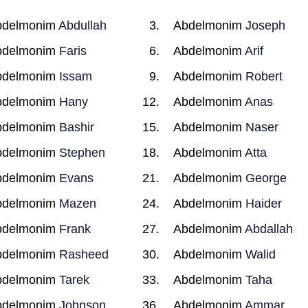
bdelmonim
Abdullah
Abdelmonim
Joseph
bdelmonim
Faris
Abdelmonim
Arif
bdelmonim
Issam
Abdelmonim
Robert
bdelmonim
Hany
Abdelmonim
Anas
bdelmonim
Bashir
Abdelmonim
Naser
bdelmonim
Stephen
Abdelmonim
Atta
bdelmonim
Evans
Abdelmonim
George
bdelmonim
Mazen
Abdelmonim
Haider
bdelmonim
Frank
Abdelmonim
Abdallah
bdelmonim
Rasheed
Abdelmonim
Walid
bdelmonim
Tarek
Abdelmonim
Taha
bdelmonim
Johnson
Abdelmonim
Ammar