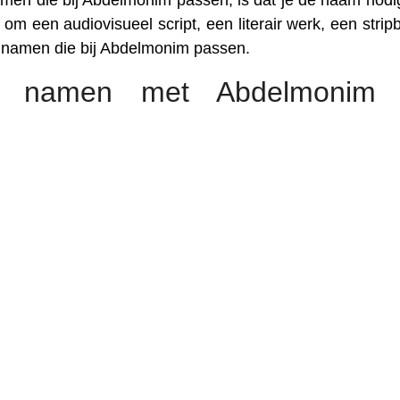
men die bij Abdelmonim passen, is dat je de naam nodi
om een audiovisueel script, een literair werk, een stripb
le namen die bij Abdelmonim passen.
e namen met Abdelmonim 