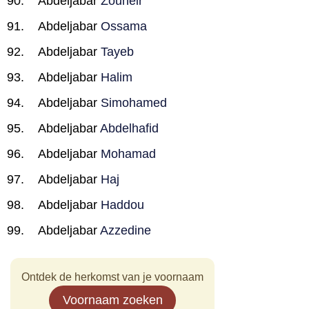
Abdeljabar
Zouheir
Abdeljabar
Ossama
Abdeljabar
Tayeb
Abdeljabar
Halim
Abdeljabar
Simohamed
Abdeljabar
Abdelhafid
Abdeljabar
Mohamad
Abdeljabar
Haj
Abdeljabar
Haddou
Abdeljabar
Azzedine
Ontdek de herkomst van je voornaam
Voornaam zoeken