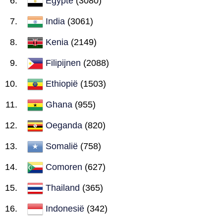
Egypte
(3080)
India
(3061)
Kenia
(2149)
Filipijnen
(2088)
Ethiopië
(1503)
Ghana
(955)
Oeganda
(820)
Somalië
(758)
Comoren
(627)
Thailand
(365)
Indonesië
(342)