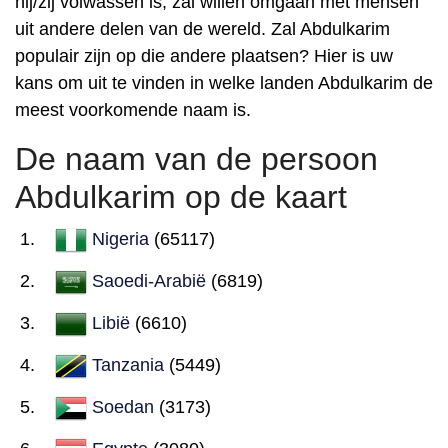
hij/zij volwassen is, zal willen omgaan met mensen
uit andere delen van de wereld. Zal Abdulkarim
populair zijn op die andere plaatsen? Hier is uw
kans om uit te vinden in welke landen Abdulkarim de
meest voorkomende naam is.
De naam van de persoon
Abdulkarim op de kaart
Nigeria
(65117)
Saoedi-Arabië
(6819)
Libië
(6610)
Tanzania
(5449)
Soedan
(3173)