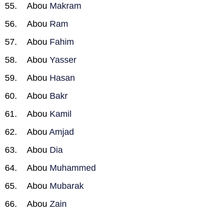
Abou
Makram
Abou
Ram
Abou
Fahim
Abou
Yasser
Abou
Hasan
Abou
Bakr
Abou
Kamil
Abou
Amjad
Abou
Dia
Abou
Muhammed
Abou
Mubarak
Abou
Zain