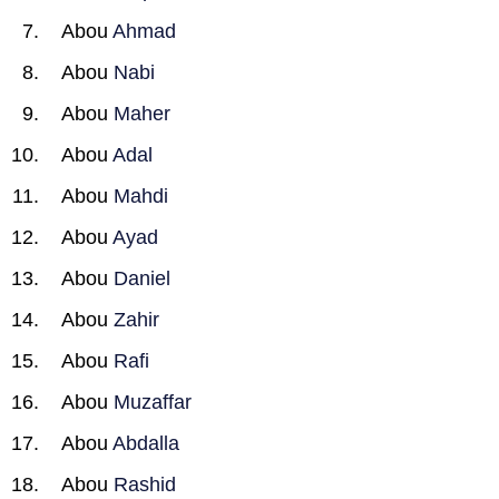
Abou
Ahmad
Abou
Nabi
Abou
Maher
Abou
Adal
Abou
Mahdi
Abou
Ayad
Abou
Daniel
Abou
Zahir
Abou
Rafi
Abou
Muzaffar
Abou
Abdalla
Abou
Rashid