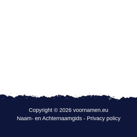
Copyright © 2026 voornamen.eu
Naam- en Achternaamgids
-
Privacy policy