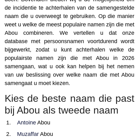
de incidentie te achterhalen van de samengestelde
naam die u overweegt te gebruiken. Op die manier
weet u welke de meest populaire namen zijn die met
Abou combineren. We vertellen u dat onze
database met persoonsnamen voortdurend wordt
bijgewerkt, zodat u kunt achterhalen welke de
populairste namen zijn die met Abou in 2026
samengaan, wat u ook kan helpen bij het nemen
van uw beslissing over welke naam die met Abou
samengaat u moet kiezen.
Kies de beste naam die past
bij Abou als tweede naam
Antoine
Abou
Muzaffar
Abou