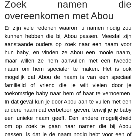
Zoek namen die
overeenkomen met Abou
Er zijn vele redenen waarom u namen nodig zou
kunnen hebben die bij Abou passen. Meestal zijn
aanstaande ouders op zoek naar een naam voor
hun baby, en vinden ze Abou een mooie naam,
maar willen ze hem aanvullen met een tweede
naam om hem specialer te maken. Het is ook
mogelijk dat Abou de naam is van een speciaal
familielid of vriend die je wilt vleien door je
toekomstige baby naar hem of haar te vernoemen.
In dat geval kun je door Abou aan te vullen met een
andere naam dat eerbetoon geven, terwijl je je baby
een unieke naam geeft. Een andere mogelijkheid
om op zoek te gaan naar namen die bij Abou
passen, is dat je de naam nodig hebt voor een of