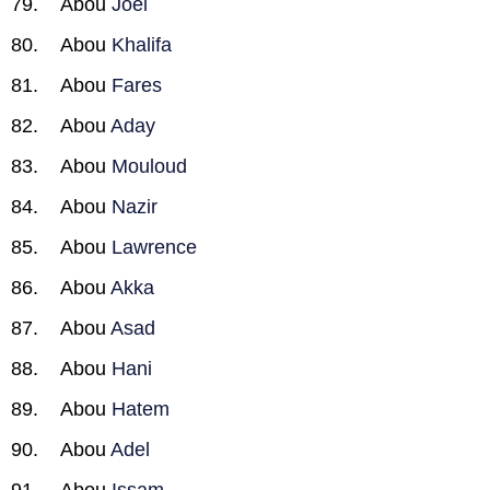
Abou
Joel
Abou
Khalifa
Abou
Fares
Abou
Aday
Abou
Mouloud
Abou
Nazir
Abou
Lawrence
Abou
Akka
Abou
Asad
Abou
Hani
Abou
Hatem
Abou
Adel