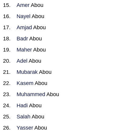
Amer
Abou
Nayel
Abou
Amjad
Abou
Badr
Abou
Maher
Abou
Adel
Abou
Mubarak
Abou
Kasem
Abou
Muhammed
Abou
Hadi
Abou
Salah
Abou
Yasser
Abou