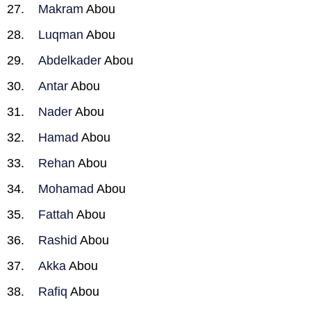
Makram
Abou
Luqman
Abou
Abdelkader
Abou
Antar
Abou
Nader
Abou
Hamad
Abou
Rehan
Abou
Mohamad
Abou
Fattah
Abou
Rashid
Abou
Akka
Abou
Rafiq
Abou