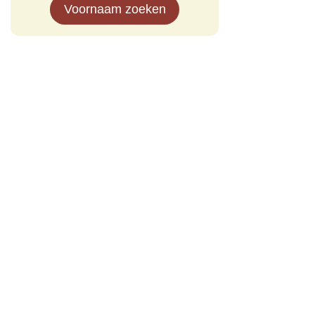
Voornaam zoeken