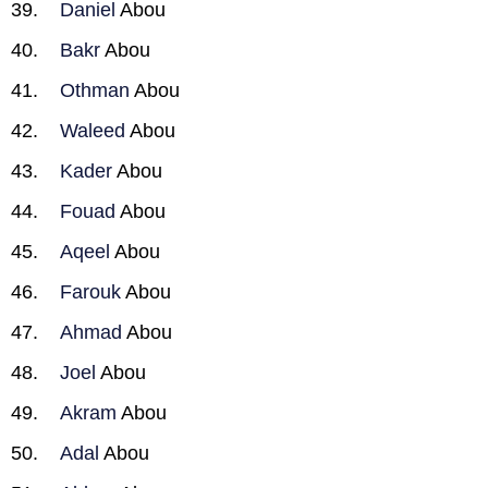
Daniel
Abou
Bakr
Abou
Othman
Abou
Waleed
Abou
Kader
Abou
Fouad
Abou
Aqeel
Abou
Farouk
Abou
Ahmad
Abou
Joel
Abou
Akram
Abou
Adal
Abou