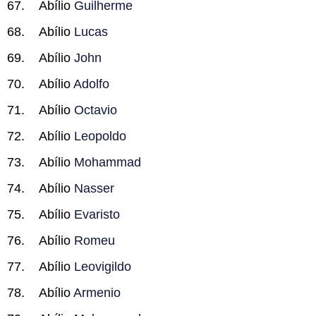
Abílio
Guilherme
Abílio
Lucas
Abílio
John
Abílio
Adolfo
Abílio
Octavio
Abílio
Leopoldo
Abílio
Mohammad
Abílio
Nasser
Abílio
Evaristo
Abílio
Romeu
Abílio
Leovigildo
Abílio
Armenio