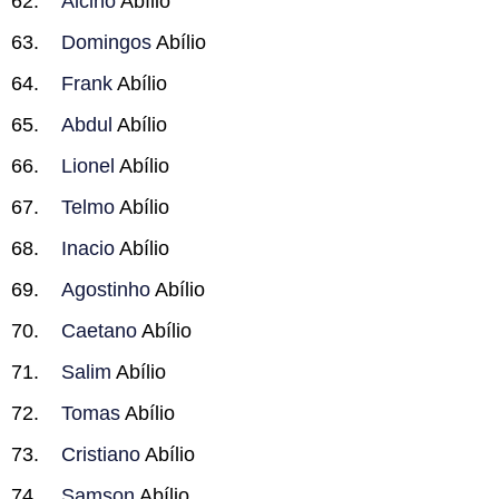
Alcino
Abílio
Domingos
Abílio
Frank
Abílio
Abdul
Abílio
Lionel
Abílio
Telmo
Abílio
Inacio
Abílio
Agostinho
Abílio
Caetano
Abílio
Salim
Abílio
Tomas
Abílio
Cristiano
Abílio
Samson
Abílio