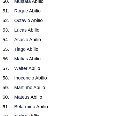
Mustafa
Abílio
Roque
Abílio
Octavio
Abílio
Lucas
Abílio
Acacio
Abílio
Tiago
Abílio
Matias
Abílio
Walter
Abílio
Inocencio
Abílio
Martinho
Abílio
Mateus
Abílio
Belarmino
Abílio