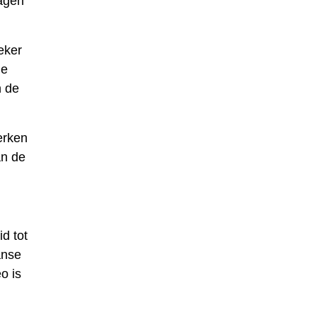
ragen
eker
de
n de
erken
an de
d tot
anse
o is