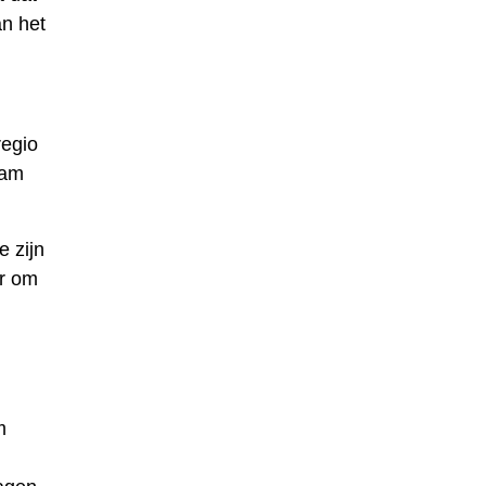
an het
regio
aam
 zijn
er om
m