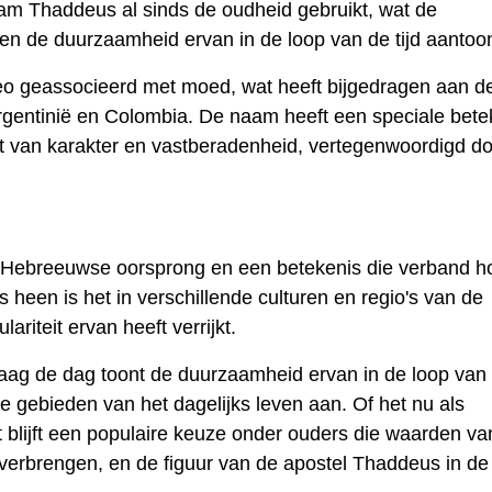
aam Thaddeus al sinds de oudheid gebruikt, wat de
n de duurzaamheid ervan in de loop van de tijd aantoon
deo geassocieerd met moed, wat heeft bijgedragen aan d
 Argentinië en Colombia. De naam heeft een speciale bete
ht van karakter en vastberadenheid, vertegenwoordigd d
Hebreeuwse oorsprong en een betekenis die verband h
een is het in verschillende culturen en regio's van de
riteit ervan heeft verrijkt.
ag de dag toont de duurzaamheid ervan in de loop van
de gebieden van het dagelijks leven aan. Of het nu als
blijft een populaire keuze onder ouders die waarden va
erbrengen, en de figuur van de apostel Thaddeus in de