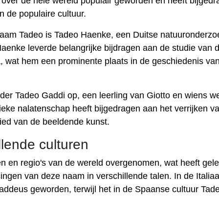
 over de hele wereld populair geworden en heeft bijged
 de populaire cultuur.
naam Tadeo is Tadeo Haenke, een Duitse natuuronderzo
Haenke leverde belangrijke bijdragen aan de studie van 
, wat hem een ​​prominente plaats in de geschiedenis va
hilder Tadeo Gaddi op, een leerling van Giotto en wiens w
ieke nalatenschap heeft bijgedragen aan het verrijken v
ied van de beeldende kunst.
lende culturen
en en regio's van de wereld overgenomen, wat heeft gelei
ingen van deze naam in verschillende talen. In de Italia
addeus geworden, terwijl het in de Spaanse cultuur Tade