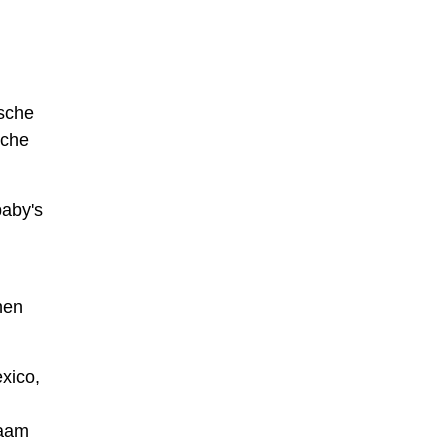
sche
sche
baby's
nen
xico,
naam