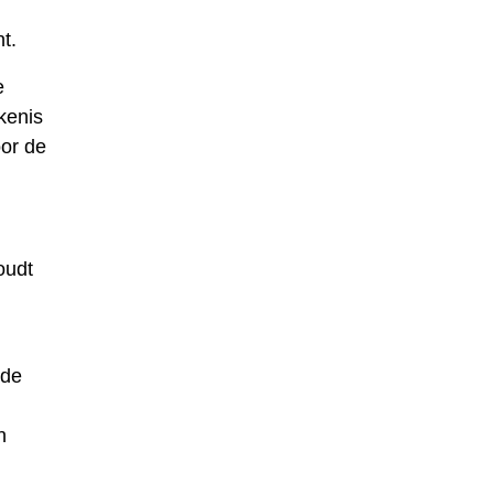
t.
e
kenis
oor de
oudt
 de
n