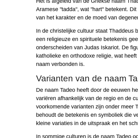
Het is afgeleid van de Griekse naam Thadd
Aramese "tadda", wat "hart" betekent. Dit
van het karakter en de moed van degene
In de christelijke cultuur staat Thaddeu
een ​​religieuze en spirituele betekenis 
onderscheiden van Judas Iskariot. De fig
katholieke en orthodoxe religie, wat heef
naam verbonden is.
Varianten van de naam T
De naam Tadeo heeft door de eeuwen heen
variëren afhankelijk van de regio en de 
voorkomende varianten zijn onder meer 
behoudt de betekenis en symboliek die v
kleine variaties in de uitspraak en het schr
In sommige culturen is de naam Tadeo o