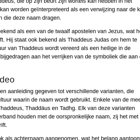
eus, die op zijn beurt zijn wortels kan hebben in het
 kan worden geïnterpreteerd als een verwijzing naar de k
n die deze naam dragen.
s bekend als een van de twaalf apostelen van Jezus, wat 
geeft. Hij staat ook bekend als Thaddeus Judas om hem te
uur van Thaddeus wordt vereerd als een heilige in de
t bijgedragen aan het verrijken van de symboliek die aan
adeo
 aanleiding gegeven tot verschillende varianten, die
cultuur waarin de naam wordt gebruikt. Enkele van de me
Thaddeus, Thaddäus en Tadhg. Elk van deze varianten
erband houden met de oorspronkelijke naam, zij het met
ift.
ok als achternaam aangenomen, wat het belang aantoont