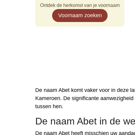
Ontdek de herkomst van je voornaam
Voornaam zoeken
De naam Abet komt vaker voor in deze lan
Kameroen. De significante aanwezigheid v
tussen hen.
De naam Abet in de we
De naam Abet heeft misschien uw aandac