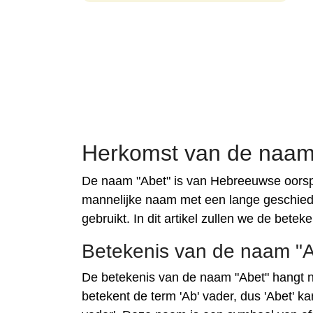
Herkomst van de naam
De naam "Abet" is van Hebreeuwse oorspr
mannelijke naam met een lange geschiede
gebruikt. In dit artikel zullen we de be
Betekenis van de naam "A
De betekenis van de naam "Abet" hangt 
betekent de term 'Ab' vader, dus 'Abet' ka