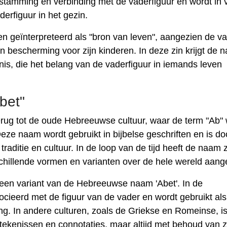
stamming en verbinding met de vaderfiguur en wordt in 
erfiguur in het gezin.
 geïnterpreteerd als "bron van leven", aangezien de v
 bescherming voor zijn kinderen. In deze zin krijgt de 
nis, die het belang van de vaderfiguur in iemands leven
bet"
rug tot de oude Hebreeuwse cultuur, waar de term "Ab"
eze naam wordt gebruikt in bijbelse geschriften en is do
ditie en cultuur. In de loop van de tijd heeft de naam 
schillende vormen en varianten over de hele wereld aang
' een variant van de Hebreeuwse naam 'Abet'. In de
ocieerd met de figuur van de vader en wordt gebruikt als
. In andere culturen, zoals de Griekse en Romeinse, i
kenissen en connotaties, maar altijd met behoud van z