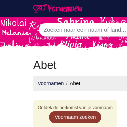
Abet
Voornamen
Abet
Ontdek de herkomst van je voornaam
Voornaam zoeken