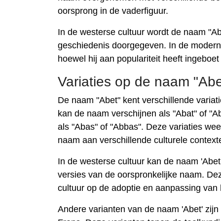
oorsprong in de vaderfiguur.
In de westerse cultuur wordt de naam "Abe
geschiedenis doorgegeven. In de moderne t
hoewel hij aan populariteit heeft ingebo
Variaties op de naam "Abe
De naam "Abet" kent verschillende variatie
kan de naam verschijnen als "Abat" of "A
als "Abas" of "Abbas". Deze variaties we
naam aan verschillende culturele context
In de westerse cultuur kan de naam 'Abet' 
versies van de oorspronkelijke naam. De
cultuur op de adoptie en aanpassing van
Andere varianten van de naam 'Abet' zijn '