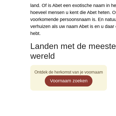
land. Of is Abet een exotische naam in h
hoeveel mensen u kent die Abet heten. O
voorkomende persoonsnaam is. En natuur
verhuizen als uw naam Abet is en u daar
hebt.
Landen met de meeste
wereld
Ontdek de herkomst van je voornaam
Voornaam zoeken