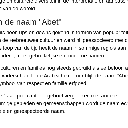
 en culturele diversiteit in de interpretatie en aanpassi
n van de wereld.
an de naam "Abet"
is heen ups en downs gekend in termen van populariteit
n de Hebreeuwse cultuur en werd hij geassocieerd met 
e loop van de tijd heeft de naam in sommige regio's aan
 andere, meer gebruikelijke en moderne namen.
ulturen en families nog steeds gebruikt als eerbetoon 
 vaderschap. In de Arabische cultuur blijft de naam "Abe
symbool van respect en familie-erfgoed.
et" aan populariteit ingeboet vergeleken met andere,
mmige gebieden en gemeenschappen wordt de naam ech
nele en gerespecteerde naam.