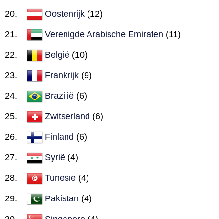
Oostenrijk
(12)
Verenigde Arabische Emiraten
(11)
België
(10)
Frankrijk
(9)
Brazilië
(6)
Zwitserland
(6)
Finland
(6)
Syrië
(4)
Tunesië
(4)
Pakistan
(4)
Singapore
(4)