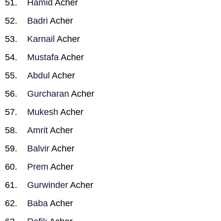
Hamid
Acher
Badri
Acher
Karnail
Acher
Mustafa
Acher
Abdul
Acher
Gurcharan
Acher
Mukesh
Acher
Amrit
Acher
Balvir
Acher
Prem
Acher
Gurwinder
Acher
Baba
Acher