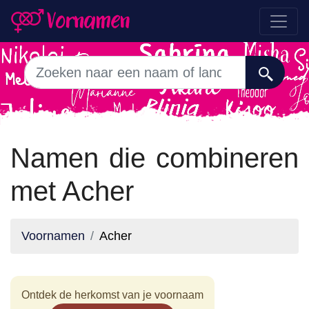
Namen die combineren
met Acher
Voornamen
Acher
Ontdek de herkomst van je voornaam