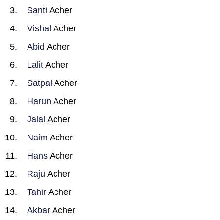
Santi
Acher
Vishal
Acher
Abid
Acher
Lalit
Acher
Satpal
Acher
Harun
Acher
Jalal
Acher
Naim
Acher
Hans
Acher
Raju
Acher
Tahir
Acher
Akbar
Acher