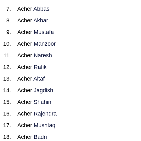
Acher
Abbas
Acher
Akbar
Acher
Mustafa
Acher
Manzoor
Acher
Naresh
Acher
Rafik
Acher
Altaf
Acher
Jagdish
Acher
Shahin
Acher
Rajendra
Acher
Mushtaq
Acher
Badri