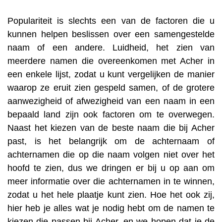
Populariteit is slechts een van de factoren die u
kunnen helpen beslissen over een samengestelde
naam of een andere. Luidheid, het zien van
meerdere namen die overeenkomen met Acher in
een enkele lijst, zodat u kunt vergelijken de manier
waarop ze eruit zien gespeld samen, of de grotere
aanwezigheid of afwezigheid van een naam in een
bepaald land zijn ook factoren om te overwegen.
Naast het kiezen van de beste naam die bij Acher
past, is het belangrijk om de achternaam of
achternamen die op die naam volgen niet over het
hoofd te zien, dus we dringen er bij u op aan om
meer informatie over die achternamen in te winnen,
zodat u het hele plaatje kunt zien. Hoe het ook zij,
hier heb je alles wat je nodig hebt om de namen te
kiezen die passen bij Acher, en we hopen dat je de