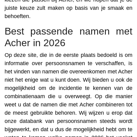
juiste keuze zult maken op basis van je smaak en
behoeften.
Best passende namen met
Acher in 2026
Op deze site, die in de eerste plaats bedoeld is om
informatie over persoonsnamen te verschaffen, is
het vinden van namen die overeenkomen met Acher
niet het enige wat u kunt doen. Wij bieden u ook de
mogelijkheid om de incidentie te kennen van de
combinatienaam die u overweegt. Op die manier
weet u dat de namen die met Acher combineren tot
de meest gebruikte behoren. Wij wijzen u erop dat
onze databank van persoonsnamen steeds wordt
bijgewerkt, en dat u dus de mogelijkheid hebt om te