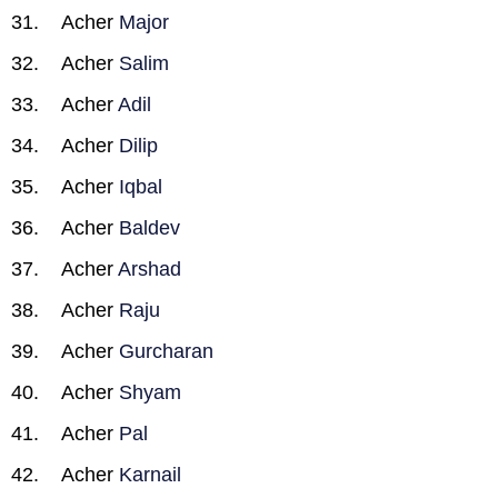
Acher
Major
Acher
Salim
Acher
Adil
Acher
Dilip
Acher
Iqbal
Acher
Baldev
Acher
Arshad
Acher
Raju
Acher
Gurcharan
Acher
Shyam
Acher
Pal
Acher
Karnail