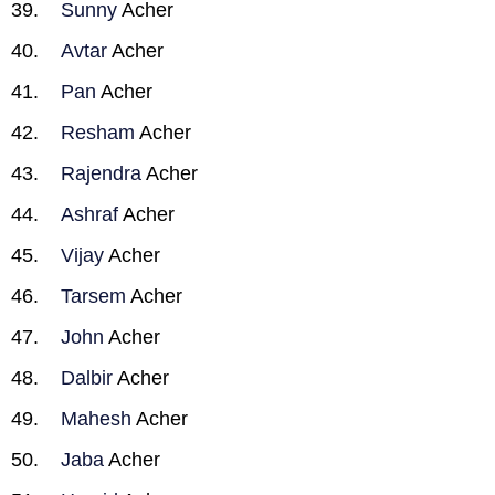
Sunny
Acher
Avtar
Acher
Pan
Acher
Resham
Acher
Rajendra
Acher
Ashraf
Acher
Vijay
Acher
Tarsem
Acher
John
Acher
Dalbir
Acher
Mahesh
Acher
Jaba
Acher