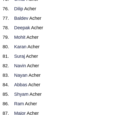
Dilip
Acher
Baldev
Acher
Deepak
Acher
Mohit
Acher
Karan
Acher
Suraj
Acher
Navin
Acher
Nayan
Acher
Abbas
Acher
Shyam
Acher
Ram
Acher
Major
Acher