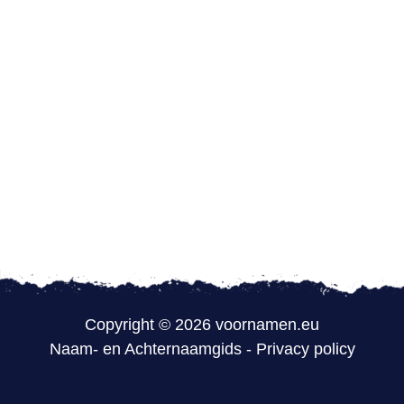
Copyright © 2026 voornamen.eu
Naam- en Achternaamgids
-
Privacy policy