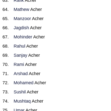
Rafik
Acher
Mathew
Acher
Manzoor
Acher
Jagdish
Acher
Mohinder
Acher
Rahul
Acher
Sanjay
Acher
Rami
Acher
Arshad
Acher
Mohamed
Acher
Sushil
Acher
Mushtaq
Acher
Umar
Acher