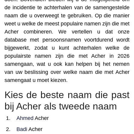
de incidentie te achterhalen van de samengestelde
naam die u overweegt te gebruiken. Op die manier
weet u welke de meest populaire namen zijn die met
Acher combineren. We vertellen u dat onze
database met persoonsnamen voortdurend wordt
bijgewerkt, zodat u kunt achterhalen welke de
populairste namen zijn die met Acher in 2026
samengaan, wat u ook kan helpen bij het nemen
van uw beslissing over welke naam die met Acher
samengaat u moet kiezen.
Kies de beste naam die past
bij Acher als tweede naam
Ahmed
Acher
Badi
Acher