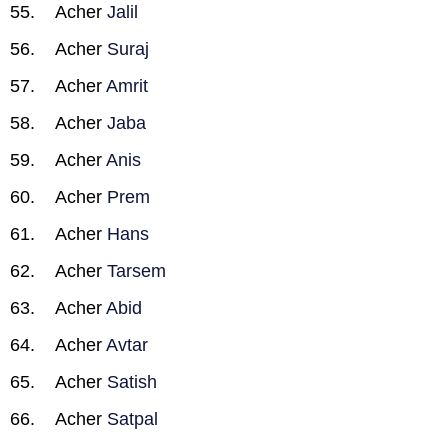
Acher
Jalil
Acher
Suraj
Acher
Amrit
Acher
Jaba
Acher
Anis
Acher
Prem
Acher
Hans
Acher
Tarsem
Acher
Abid
Acher
Avtar
Acher
Satish
Acher
Satpal