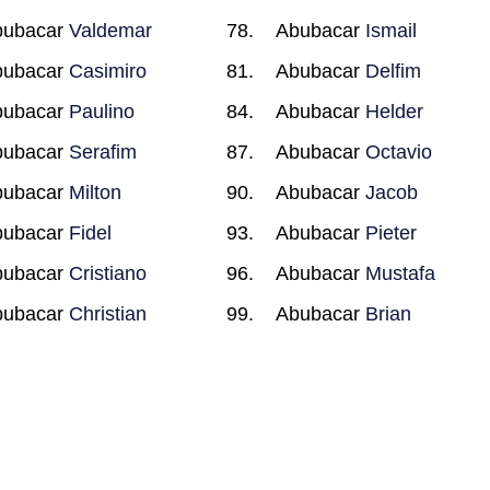
bubacar
Valdemar
Abubacar
Ismail
bubacar
Casimiro
Abubacar
Delfim
bubacar
Paulino
Abubacar
Helder
bubacar
Serafim
Abubacar
Octavio
bubacar
Milton
Abubacar
Jacob
bubacar
Fidel
Abubacar
Pieter
bubacar
Cristiano
Abubacar
Mustafa
bubacar
Christian
Abubacar
Brian