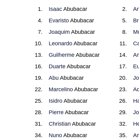
Isaac
Abubacar
Ar
Evaristo
Abubacar
Br
Joaquim
Abubacar
Mu
Leonardo
Abubacar
Ca
Guilherme
Abubacar
Am
Duarte
Abubacar
Eu
Abu
Abubacar
Jo
Marcelino
Abubacar
Ad
Isidro
Abubacar
Ha
Pierre
Abubacar
Jo
Christian
Abubacar
He
Nuno
Abubacar
Am