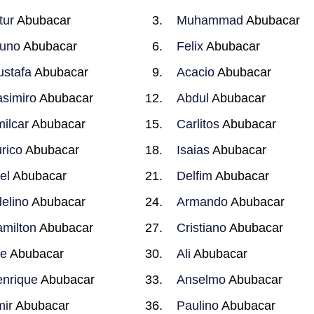
tur
Abubacar
Muhammad
Abubacar
uno
Abubacar
Felix
Abubacar
stafa
Abubacar
Acacio
Abubacar
simiro
Abubacar
Abdul
Abubacar
ilcar
Abubacar
Carlitos
Abubacar
rico
Abubacar
Isaias
Abubacar
el
Abubacar
Delfim
Abubacar
elino
Abubacar
Armando
Abubacar
milton
Abubacar
Cristiano
Abubacar
e
Abubacar
Ali
Abubacar
nrique
Abubacar
Anselmo
Abubacar
ir
Abubacar
Paulino
Abubacar