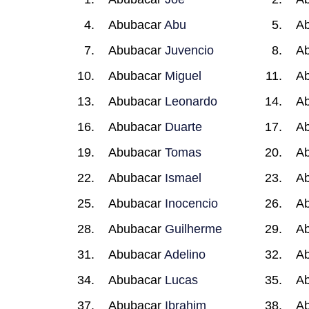
Abubacar
Abu
A
Abubacar
Juvencio
A
Abubacar
Miguel
A
Abubacar
Leonardo
A
Abubacar
Duarte
A
Abubacar
Tomas
A
Abubacar
Ismael
A
Abubacar
Inocencio
A
Abubacar
Guilherme
A
Abubacar
Adelino
A
Abubacar
Lucas
A
Abubacar
Ibrahim
A