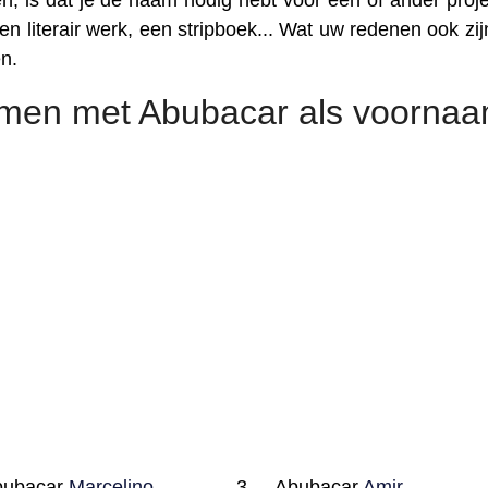
, is dat je de naam nodig hebt voor een of ander proje
n literair werk, een stripboek... Wat uw redenen ook zijn
n.
amen met Abubacar als voorna
bubacar
Marcelino
Abubacar
Amir