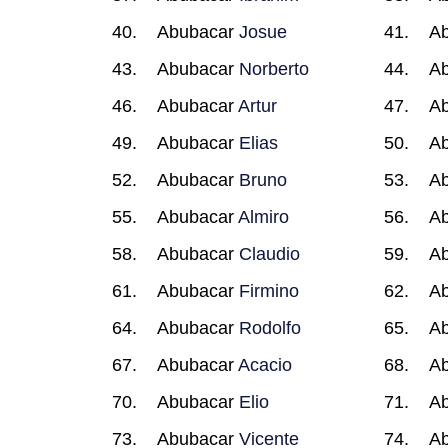
Abubacar
Josue
A
Abubacar
Norberto
A
Abubacar
Artur
A
Abubacar
Elias
A
Abubacar
Bruno
A
Abubacar
Almiro
A
Abubacar
Claudio
A
Abubacar
Firmino
A
Abubacar
Rodolfo
A
Abubacar
Acacio
A
Abubacar
Elio
A
Abubacar
Vicente
A