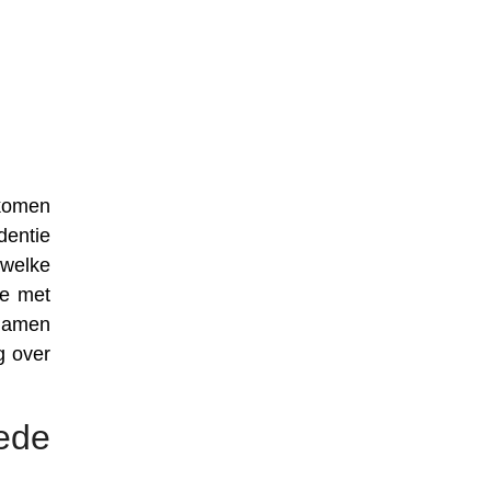
nkomen
dentie
 welke
se met
 namen
g over
ede