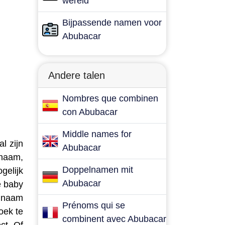
wereld
Bijpassende namen voor
Abubacar
Andere talen
Nombres que combinen
con Abubacar
Middle names for
l zijn
Abubacar
 naam,
Doppelnamen mit
gelijk
Abubacar
e baby
e naam
Prénoms qui se
oek te
combinent avec Abubacar