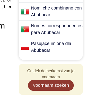
ct. Of
, hier
Nomi che combinano con
Abubacar
am
Nomes corresponndentes
para Abubacar
Pasujące imiona dla
Abubacar
Ontdek de herkomst van je
voornaam
Voornaam zoeken