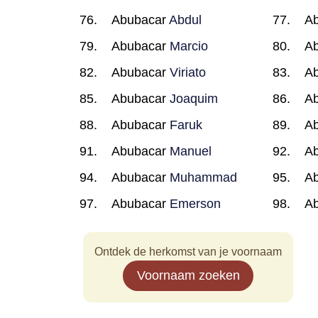
Abubacar
Abdul
A
Abubacar
Marcio
A
Abubacar
Viriato
A
Abubacar
Joaquim
A
Abubacar
Faruk
A
Abubacar
Manuel
A
Abubacar
Muhammad
A
Abubacar
Emerson
A
Ontdek de herkomst van je voornaam
Voornaam zoeken