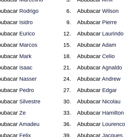
bubacar
Rodrigo
Abubacar
Wilson
bubacar
Isidro
Abubacar
Pierre
bubacar
Eurico
Abubacar
Laurindo
bubacar
Marcos
Abubacar
Adam
bubacar
Mark
Abubacar
Celio
bubacar
Isaac
Abubacar
Agnaldo
bubacar
Nasser
Abubacar
Andrew
bubacar
Pedro
Abubacar
Edgar
bubacar
Silvestre
Abubacar
Nicolau
bubacar
Ze
Abubacar
Hamilton
bubacar
Amadeu
Abubacar
Lourenco
bubacar
Felix
Abubacar
Jacques