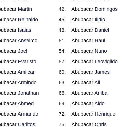
bubacar
Martin
Abubacar
Domingos
bubacar
Reinaldo
Abubacar
Ilidio
bubacar
Isaias
Abubacar
Daniel
bubacar
Anselmo
Abubacar
Raul
bubacar
Joel
Abubacar
Nuno
bubacar
Evaristo
Abubacar
Leovigildo
bubacar
Amilcar
Abubacar
James
bubacar
Armindo
Abubacar
Ali
bubacar
Jonathan
Abubacar
Anibal
bubacar
Ahmed
Abubacar
Aldo
bubacar
Armando
Abubacar
Henrique
bubacar
Carlitos
Abubacar
Chris