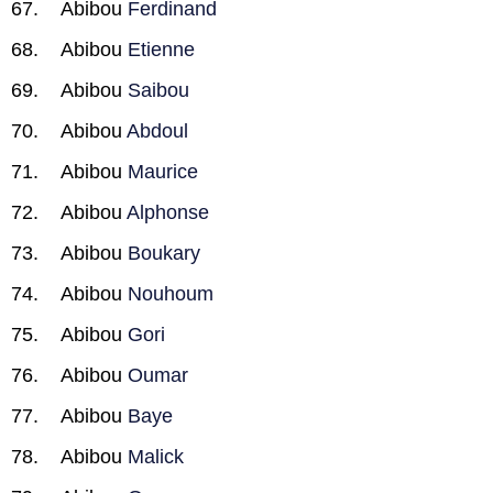
Abibou
Ferdinand
Abibou
Etienne
Abibou
Saibou
Abibou
Abdoul
Abibou
Maurice
Abibou
Alphonse
Abibou
Boukary
Abibou
Nouhoum
Abibou
Gori
Abibou
Oumar
Abibou
Baye
Abibou
Malick