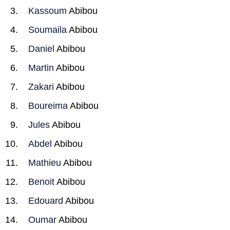
Kassoum
Abibou
Soumaila
Abibou
Daniel
Abibou
Martin
Abibou
Zakari
Abibou
Boureima
Abibou
Jules
Abibou
Abdel
Abibou
Mathieu
Abibou
Benoit
Abibou
Edouard
Abibou
Oumar
Abibou