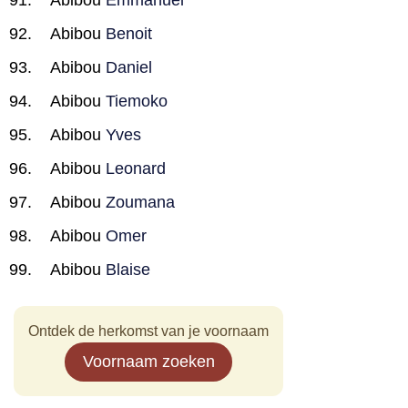
Abibou
Emmanuel
Abibou
Benoit
Abibou
Daniel
Abibou
Tiemoko
Abibou
Yves
Abibou
Leonard
Abibou
Zoumana
Abibou
Omer
Abibou
Blaise
Ontdek de herkomst van je voornaam
Voornaam zoeken