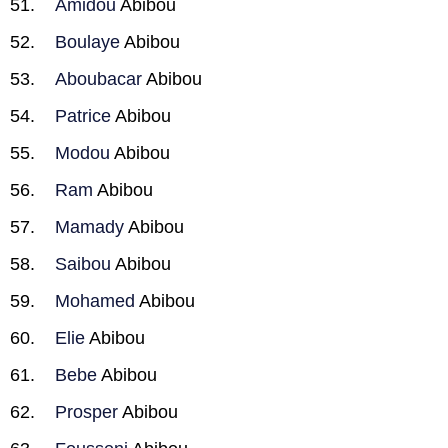
Amidou
Abibou
Boulaye
Abibou
Aboubacar
Abibou
Patrice
Abibou
Modou
Abibou
Ram
Abibou
Mamady
Abibou
Saibou
Abibou
Mohamed
Abibou
Elie
Abibou
Bebe
Abibou
Prosper
Abibou