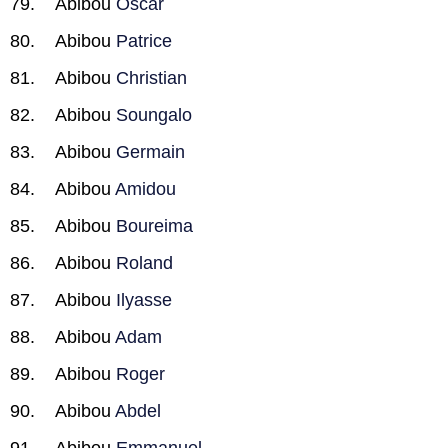
Abibou
Oscar
Abibou
Patrice
Abibou
Christian
Abibou
Soungalo
Abibou
Germain
Abibou
Amidou
Abibou
Boureima
Abibou
Roland
Abibou
Ilyasse
Abibou
Adam
Abibou
Roger
Abibou
Abdel