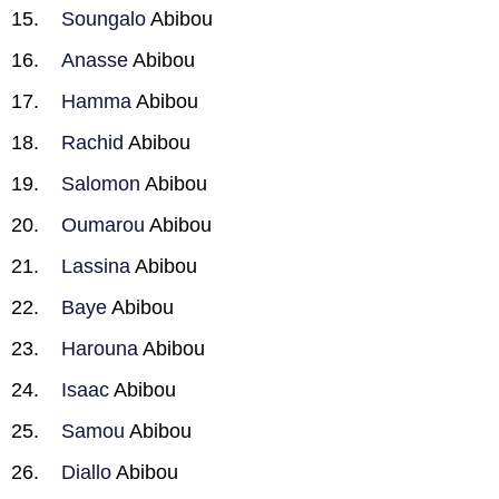
Soungalo
Abibou
Anasse
Abibou
Hamma
Abibou
Rachid
Abibou
Salomon
Abibou
Oumarou
Abibou
Lassina
Abibou
Baye
Abibou
Harouna
Abibou
Isaac
Abibou
Samou
Abibou
Diallo
Abibou