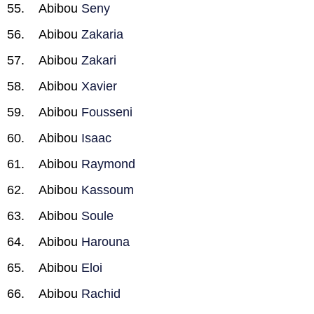
Abibou
Seny
Abibou
Zakaria
Abibou
Zakari
Abibou
Xavier
Abibou
Fousseni
Abibou
Isaac
Abibou
Raymond
Abibou
Kassoum
Abibou
Soule
Abibou
Harouna
Abibou
Eloi
Abibou
Rachid