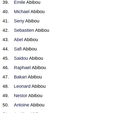
Emile
Abibou
Michael
Abibou
Seny
Abibou
Sebastien
Abibou
Abel
Abibou
Safi
Abibou
Saidou
Abibou
Raphael
Abibou
Bakari
Abibou
Leonard
Abibou
Nestor
Abibou
Antoine
Abibou