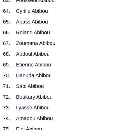
Fousseni
Abibou
Cyrille
Abibou
Abass
Abibou
Roland
Abibou
Zoumana
Abibou
Abdoul
Abibou
Etienne
Abibou
Daouda
Abibou
Sabi
Abibou
Boukary
Abibou
Ilyasse
Abibou
Amadou
Abibou
Eloi
Abibou