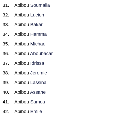
Abibou
Soumaila
Abibou
Lucien
Abibou
Bakari
Abibou
Hamma
Abibou
Michael
Abibou
Aboubacar
Abibou
Idrissa
Abibou
Jeremie
Abibou
Lassina
Abibou
Assane
Abibou
Samou
Abibou
Emile