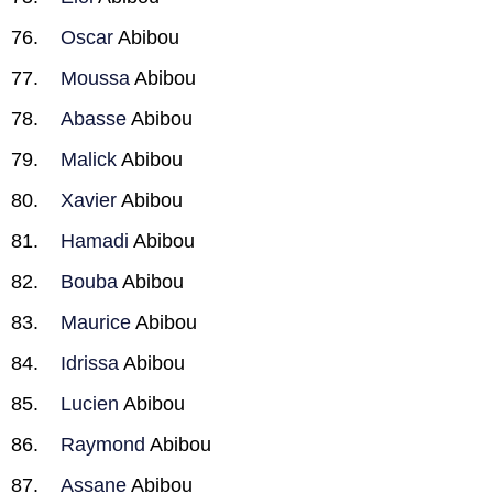
Oscar
Abibou
Moussa
Abibou
Abasse
Abibou
Malick
Abibou
Xavier
Abibou
Hamadi
Abibou
Bouba
Abibou
Maurice
Abibou
Idrissa
Abibou
Lucien
Abibou
Raymond
Abibou
Assane
Abibou