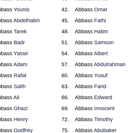
bbass
Younis
Abbass
Omar
bbass
Abdelhalim
Abbass
Fathi
bbass
Tarek
Abbass
Hatim
bbass
Badr
Abbass
Samson
bbass
Yassir
Abbass
Albert
bbass
Adam
Abbass
Abdulrahman
bbass
Rafat
Abbass
Yusuf
bbass
Salih
Abbass
Farid
bbass
Ali
Abbass
Edward
bbass
Ghazi
Abbass
Innocent
bbass
Henry
Abbass
Timothy
bbass
Godfrey
Abbass
Abubaker