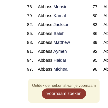
Abbass
Mohsin
A
Abbass
Kamal
A
Abbass
Jackson
A
Abbass
Saleh
A
Abbass
Matthew
A
Abbass
Aymen
A
Abbass
Haidar
A
Abbass
Micheal
A
Ontdek de herkomst van je voornaam
Voornaam zoeken