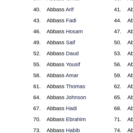
Abbass
Arif
A
Abbass
Fadi
A
Abbass
Hosam
A
Abbass
Saif
A
Abbass
Daud
A
Abbass
Yousif
A
Abbass
Amar
A
Abbass
Thomas
A
Abbass
Johnson
A
Abbass
Hadi
A
Abbass
Ebrahim
A
Abbass
Habib
A