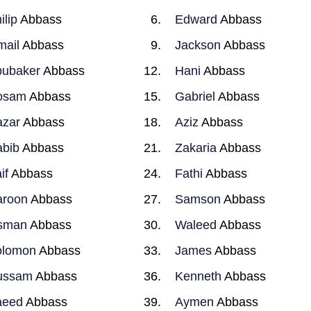
ilip
Abbass
Edward
Abbass
mail
Abbass
Jackson
Abbass
ubaker
Abbass
Hani
Abbass
osam
Abbass
Gabriel
Abbass
zar
Abbass
Aziz
Abbass
bib
Abbass
Zakaria
Abbass
if
Abbass
Fathi
Abbass
aroon
Abbass
Samson
Abbass
sman
Abbass
Waleed
Abbass
olomon
Abbass
James
Abbass
ussam
Abbass
Kenneth
Abbass
aeed
Abbass
Aymen
Abbass