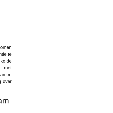
nkomen
tie te
lke de
se met
 namen
g over
aam