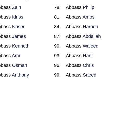
bbass
Zain
Abbass
Philip
bbass
Idriss
Abbass
Amos
bbass
Naser
Abbass
Haroon
bbass
James
Abbass
Abdallah
bbass
Kenneth
Abbass
Waleed
bbass
Amr
Abbass
Hani
bbass
Osman
Abbass
Chris
bbass
Anthony
Abbass
Saeed