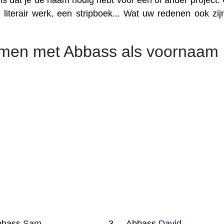
s dat je de naam nodig hebt voor een of ander project. 
literair werk, een stripboek... Wat uw redenen ook zijn
amen met Abbass als voornaam
bbass
Sam
Abbass
David