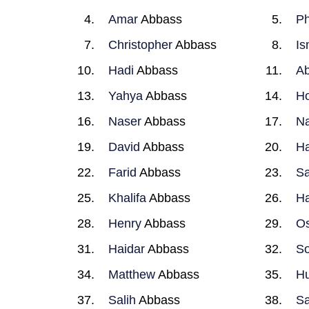
Amar
Abbass
Ph
Christopher
Abbass
Is
Hadi
Abbass
Ab
Yahya
Abbass
H
Naser
Abbass
Na
David
Abbass
Ha
Farid
Abbass
Sa
Khalifa
Abbass
H
Henry
Abbass
O
Haidar
Abbass
S
Matthew
Abbass
H
Salih
Abbass
S