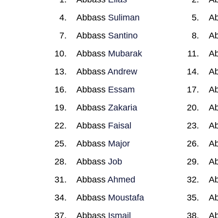
Abbass
Suliman
A
Abbass
Santino
A
Abbass
Mubarak
A
Abbass
Andrew
A
Abbass
Essam
A
Abbass
Zakaria
A
Abbass
Faisal
A
Abbass
Major
A
Abbass
Job
A
Abbass
Ahmed
A
Abbass
Moustafa
A
Abbass
Ismail
A