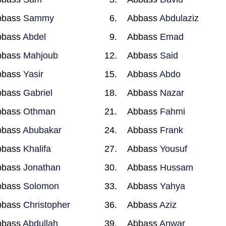
bbass
Sammy
Abbass
Abdulaziz
bbass
Abdel
Abbass
Emad
bbass
Mahjoub
Abbass
Said
bbass
Yasir
Abbass
Abdo
bbass
Gabriel
Abbass
Nazar
bbass
Othman
Abbass
Fahmi
bbass
Abubakar
Abbass
Frank
bbass
Khalifa
Abbass
Yousuf
bbass
Jonathan
Abbass
Hussam
bbass
Solomon
Abbass
Yahya
bbass
Christopher
Abbass
Aziz
bbass
Abdullah
Abbass
Anwar