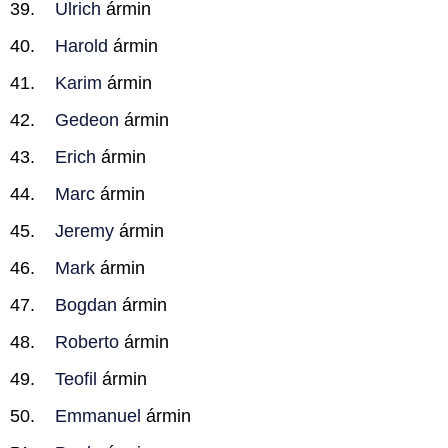
Ulrich
ármin
Harold
ármin
Karim
ármin
Gedeon
ármin
Erich
ármin
Marc
ármin
Jeremy
ármin
Mark
ármin
Bogdan
ármin
Roberto
ármin
Teofil
ármin
Emmanuel
ármin