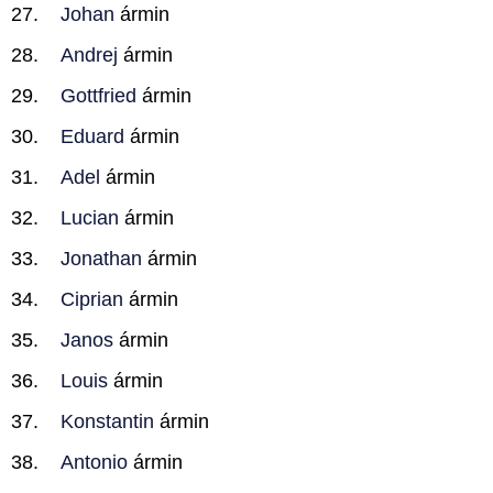
Johan
ármin
Andrej
ármin
Gottfried
ármin
Eduard
ármin
Adel
ármin
Lucian
ármin
Jonathan
ármin
Ciprian
ármin
Janos
ármin
Louis
ármin
Konstantin
ármin
Antonio
ármin