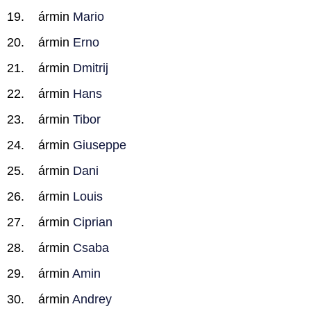
ármin
Mario
ármin
Erno
ármin
Dmitrij
ármin
Hans
ármin
Tibor
ármin
Giuseppe
ármin
Dani
ármin
Louis
ármin
Ciprian
ármin
Csaba
ármin
Amin
ármin
Andrey