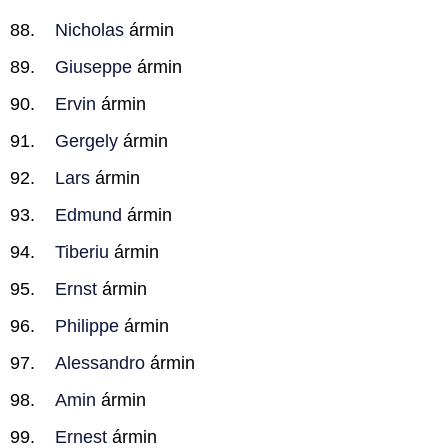
Nicholas
ármin
Giuseppe
ármin
Ervin
ármin
Gergely
ármin
Lars
ármin
Edmund
ármin
Tiberiu
ármin
Ernst
ármin
Philippe
ármin
Alessandro
ármin
Amin
ármin
Ernest
ármin