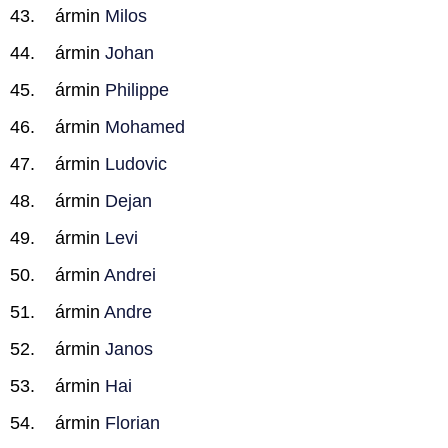
ármin
Milos
ármin
Johan
ármin
Philippe
ármin
Mohamed
ármin
Ludovic
ármin
Dejan
ármin
Levi
ármin
Andrei
ármin
Andre
ármin
Janos
ármin
Hai
ármin
Florian