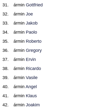
ármin
Gottfried
ármin
Joe
ármin
Jakob
ármin
Paolo
ármin
Roberto
ármin
Gregory
ármin
Ervin
ármin
Ricardo
ármin
Vasile
ármin
Angel
ármin
Klaus
ármin
Joakim