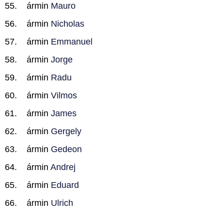
ármin
Mauro
ármin
Nicholas
ármin
Emmanuel
ármin
Jorge
ármin
Radu
ármin
Vilmos
ármin
James
ármin
Gergely
ármin
Gedeon
ármin
Andrej
ármin
Eduard
ármin
Ulrich