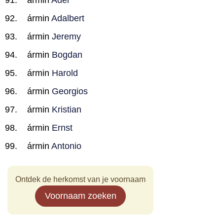
ármin
Adel
ármin
Adalbert
ármin
Jeremy
ármin
Bogdan
ármin
Harold
ármin
Georgios
ármin
Kristian
ármin
Ernst
ármin
Antonio
Ontdek de herkomst van je voornaam
Voornaam zoeken