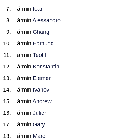
ármin
Ioan
ármin
Alessandro
ármin
Chang
ármin
Edmund
ármin
Teofil
ármin
Konstantin
ármin
Elemer
ármin
Ivanov
ármin
Andrew
ármin
Julien
ármin
Gary
ármin
Marc