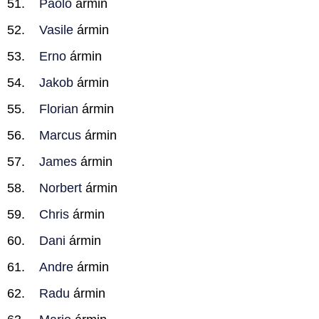
Paolo
ármin
Vasile
ármin
Erno
ármin
Jakob
ármin
Florian
ármin
Marcus
ármin
James
ármin
Norbert
ármin
Chris
ármin
Dani
ármin
Andre
ármin
Radu
ármin