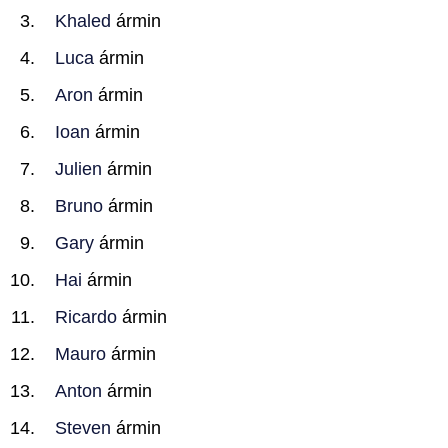
Khaled
ármin
Luca
ármin
Aron
ármin
Ioan
ármin
Julien
ármin
Bruno
ármin
Gary
ármin
Hai
ármin
Ricardo
ármin
Mauro
ármin
Anton
ármin
Steven
ármin