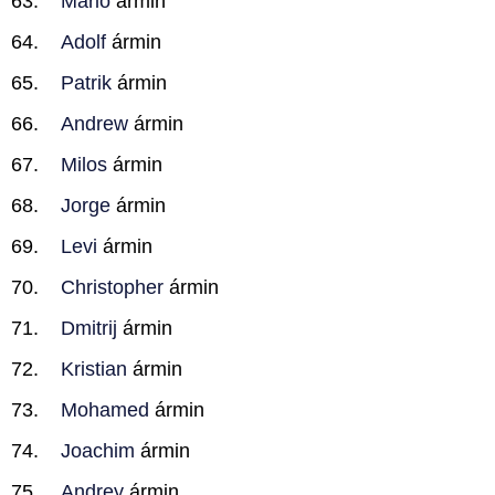
Mario
ármin
Adolf
ármin
Patrik
ármin
Andrew
ármin
Milos
ármin
Jorge
ármin
Levi
ármin
Christopher
ármin
Dmitrij
ármin
Kristian
ármin
Mohamed
ármin
Joachim
ármin
Andrey
ármin