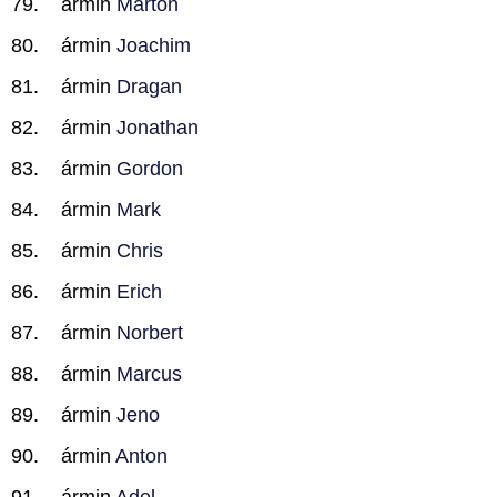
ármin
Marton
ármin
Joachim
ármin
Dragan
ármin
Jonathan
ármin
Gordon
ármin
Mark
ármin
Chris
ármin
Erich
ármin
Norbert
ármin
Marcus
ármin
Jeno
ármin
Anton