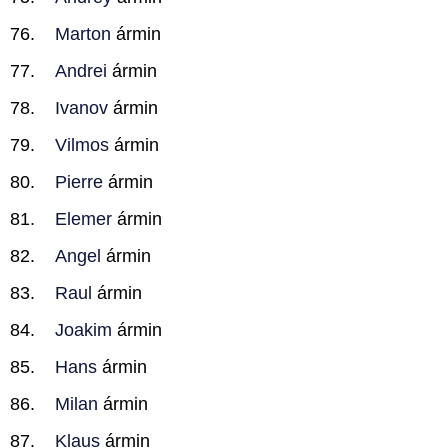
Marton
ármin
Andrei
ármin
Ivanov
ármin
Vilmos
ármin
Pierre
ármin
Elemer
ármin
Angel
ármin
Raul
ármin
Joakim
ármin
Hans
ármin
Milan
ármin
Klaus
ármin