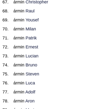
ármin
Christopher
ármin
Raul
ármin
Yousef
ármin
Milan
ármin
Patrik
ármin
Ernest
ármin
Lucian
ármin
Bruno
ármin
Steven
ármin
Luca
ármin
Adolf
ármin
Aron