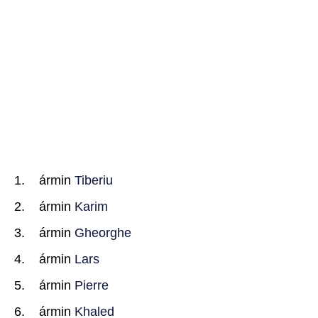
ármin
Tiberiu
ármin
Karim
ármin
Gheorghe
ármin
Lars
ármin
Pierre
ármin
Khaled