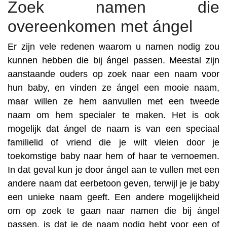
Zoek namen die
overeenkomen met ángel
Er zijn vele redenen waarom u namen nodig zou
kunnen hebben die bij ángel passen. Meestal zijn
aanstaande ouders op zoek naar een naam voor
hun baby, en vinden ze ángel een mooie naam,
maar willen ze hem aanvullen met een tweede
naam om hem specialer te maken. Het is ook
mogelijk dat ángel de naam is van een speciaal
familielid of vriend die je wilt vleien door je
toekomstige baby naar hem of haar te vernoemen.
In dat geval kun je door ángel aan te vullen met een
andere naam dat eerbetoon geven, terwijl je je baby
een unieke naam geeft. Een andere mogelijkheid
om op zoek te gaan naar namen die bij ángel
passen, is dat je de naam nodig hebt voor een of