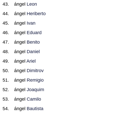
ángel
Leon
ángel
Heriberto
ángel
Ivan
ángel
Eduard
ángel
Benito
ángel
Daniel
ángel
Ariel
ángel
Dimitrov
ángel
Remigio
ángel
Joaquim
ángel
Camilo
ángel
Bautista