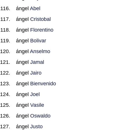
ángel
Abel
ángel
Cristobal
ángel
Florentino
ángel
Bolivar
ángel
Anselmo
ángel
Jamal
ángel
Jairo
ángel
Bienvenido
ángel
Joel
ángel
Vasile
ángel
Oswaldo
ángel
Justo