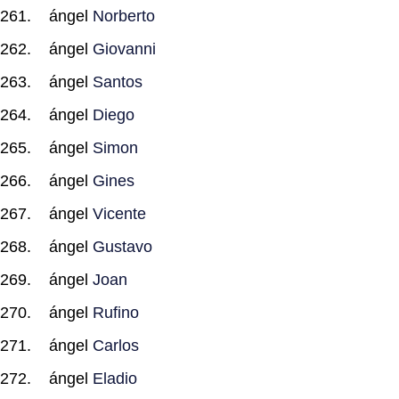
ángel
Norberto
ángel
Giovanni
ángel
Santos
ángel
Diego
ángel
Simon
ángel
Gines
ángel
Vicente
ángel
Gustavo
ángel
Joan
ángel
Rufino
ángel
Carlos
ángel
Eladio