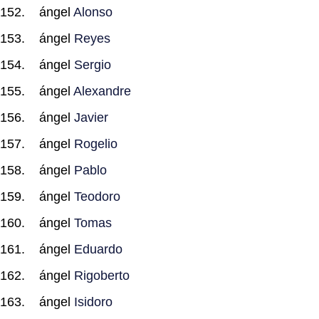
ángel
Alonso
ángel
Reyes
ángel
Sergio
ángel
Alexandre
ángel
Javier
ángel
Rogelio
ángel
Pablo
ángel
Teodoro
ángel
Tomas
ángel
Eduardo
ángel
Rigoberto
ángel
Isidoro