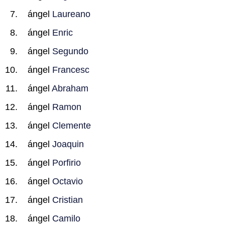
ángel
Laureano
ángel
Enric
ángel
Segundo
ángel
Francesc
ángel
Abraham
ángel
Ramon
ángel
Clemente
ángel
Joaquin
ángel
Porfirio
ángel
Octavio
ángel
Cristian
ángel
Camilo