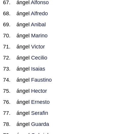
ángel
Alfonso
ángel
Alfredo
ángel
Anibal
ángel
Marino
ángel
Victor
ángel
Cecilio
ángel
Isaias
ángel
Faustino
ángel
Hector
ángel
Ernesto
ángel
Serafin
ángel
Guarda