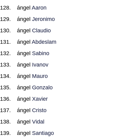
ángel
Aaron
ángel
Jeronimo
ángel
Claudio
ángel
Abdeslam
ángel
Sabino
ángel
Ivanov
ángel
Mauro
ángel
Gonzalo
ángel
Xavier
ángel
Cristo
ángel
Vidal
ángel
Santiago