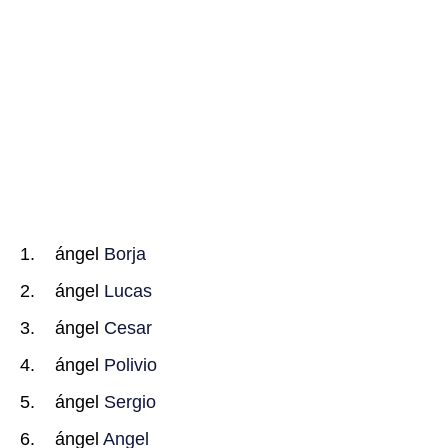
ángel
Borja
ángel
Lucas
ángel
Cesar
ángel
Polivio
ángel
Sergio
ángel
Angel