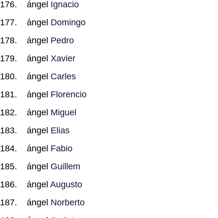
ángel
Ignacio
ángel
Domingo
ángel
Pedro
ángel
Xavier
ángel
Carles
ángel
Florencio
ángel
Miguel
ángel
Elias
ángel
Fabio
ángel
Guillem
ángel
Augusto
ángel
Norberto