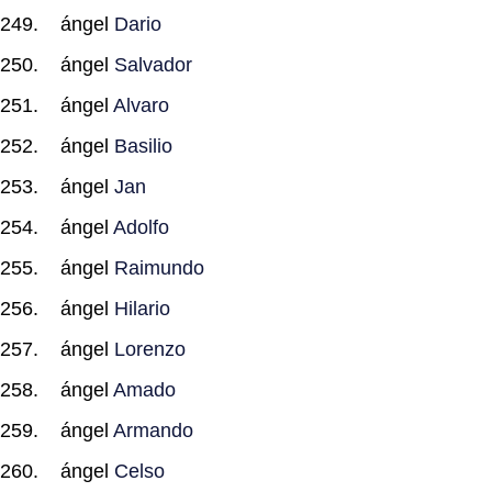
ángel
Dario
ángel
Salvador
ángel
Alvaro
ángel
Basilio
ángel
Jan
ángel
Adolfo
ángel
Raimundo
ángel
Hilario
ángel
Lorenzo
ángel
Amado
ángel
Armando
ángel
Celso