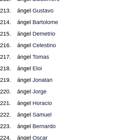
ángel
Gustavo
ángel
Bartolome
ángel
Demetrio
ángel
Celestino
ángel
Tomas
ángel
Eloi
ángel
Jonatan
ángel
Jorge
ángel
Horacio
ángel
Samuel
ángel
Bernardo
ángel
Oscar