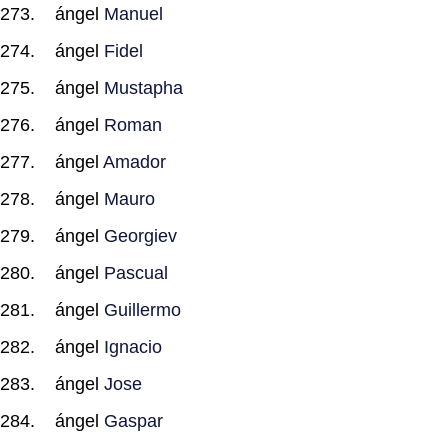
ángel
Manuel
ángel
Fidel
ángel
Mustapha
ángel
Roman
ángel
Amador
ángel
Mauro
ángel
Georgiev
ángel
Pascual
ángel
Guillermo
ángel
Ignacio
ángel
Jose
ángel
Gaspar