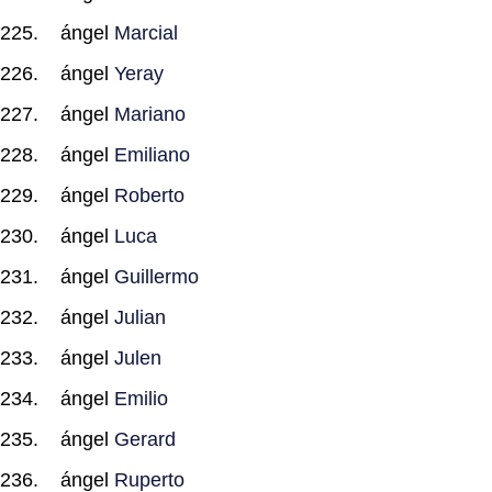
ángel
Marcial
ángel
Yeray
ángel
Mariano
ángel
Emiliano
ángel
Roberto
ángel
Luca
ángel
Guillermo
ángel
Julian
ángel
Julen
ángel
Emilio
ángel
Gerard
ángel
Ruperto