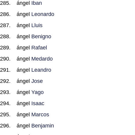
ángel
Iban
ángel
Leonardo
ángel
Lluis
ángel
Benigno
ángel
Rafael
ángel
Medardo
ángel
Leandro
ángel
Jose
ángel
Yago
ángel
Isaac
ángel
Marcos
ángel
Benjamin