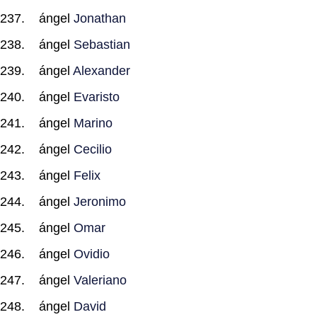
ángel
Jonathan
ángel
Sebastian
ángel
Alexander
ángel
Evaristo
ángel
Marino
ángel
Cecilio
ángel
Felix
ángel
Jeronimo
ángel
Omar
ángel
Ovidio
ángel
Valeriano
ángel
David