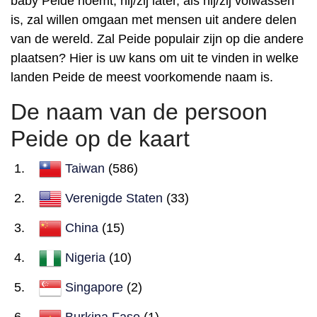
baby Peide noemt, hij/zij later, als hij/zij volwassen
is, zal willen omgaan met mensen uit andere delen
van de wereld. Zal Peide populair zijn op die andere
plaatsen? Hier is uw kans om uit te vinden in welke
landen Peide de meest voorkomende naam is.
De naam van de persoon
Peide op de kaart
Taiwan
(586)
Verenigde Staten
(33)
China
(15)
Nigeria
(10)
Singapore
(2)
Burkina Faso
(1)