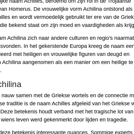
ijke naam Achilles, beroemd om zijn rol in de Trojaanse
os van Homerus. De vrouwelijke vorm Achilina ontstond als
lles en wordt vermoedelijk gebruikt ter ere van de Grie
 die bekend staat om zijn moed en vaardigheden als krijg
 Achilina zich naar andere culturen en regio's naarmat
atsvonden. In het gekerstende Europa kreeg de naam een ​
ieerd met heiligen en vrouwelijke figuren van deugd en
m Achilina aangenomen als een manier om een ​​heilige te
.
hilina
t nauw samen met de Griekse wortels en de connectie m
se traditie is de naam Achilles afgeleid van het Griekse
t. Deze betekenis houdt verband met het tragische lot van
 wiens leven werd gekenmerkt door lijden en tragedie.
t deze betekenis interessante nuances. Sommige experts