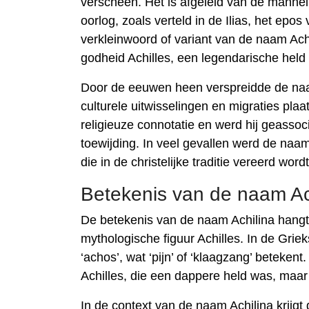
verscheen. Het is afgeleid van de mannel
oorlog, zoals verteld in de Ilias, het ep
verkleinwoord of variant van de naam Achi
godheid Achilles, een legendarische held
Door de eeuwen heen verspreidde de naam
culturele uitwisselingen en migraties pla
religieuze connotatie en werd hij geassoc
toewijding. In veel gevallen werd de naa
die in de christelijke traditie vereerd wordt
Betekenis van de naam Ac
De betekenis van de naam Achilina hang
mythologische figuur Achilles. In de Griek
‘achos’, wat ‘pijn’ of ‘klaagzang’ beteken
Achilles, die een dappere held was, maar
In de context van de naam Achilina krijg