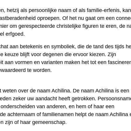
 hetzij als persoonlijke naam of als familie-erfenis, ka
 vastberadenheid oproepen. Of het nu gaat om een ​​conne
nier om gerespecteerde christelijke figuren te eren, de 
eel erfgoed.
at aan betekenis en symboliek, die de tand des tijds he
e keuze blijft voor degenen die ervoor kiezen. Zijn
iteit aan vormen en varianten maken het tot een fasciner
ewaardeerd te worden.
t weten over de naam Achilina. De naam Achilina is een
reden zeker uw aandacht heeft getrokken. Persoonsnam
ns onderscheiden van anderen, en hem of haar een
t de achternaam of familienamen helpt de naam Achilina
en zijn of haar gemeenschap.