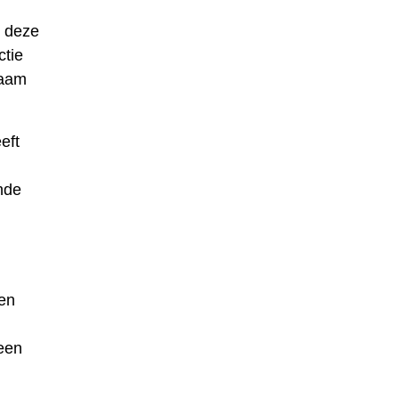
n deze
ctie
naam
eft
ende
en
 een