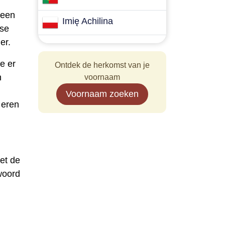
 een
Imię Achilina
kse
er.
e er
Ontdek de herkomst van je
​
voornaam
Voornaam zoeken
 eren
et de
 woord