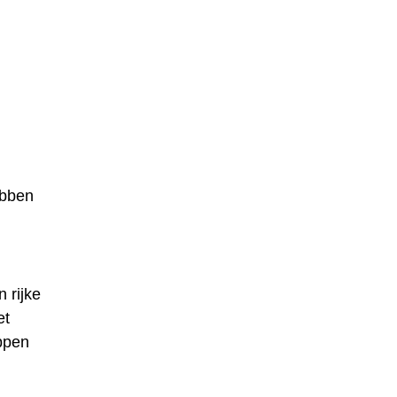
ebben
 rijke
et
ppen