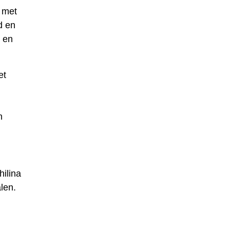
 met
d en
d en
et
n
ilina
len.