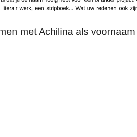
is dat je de naam nodig hebt voor een of ander project. 
literair werk, een stripboek... Wat uw redenen ook zijn
.
men met Achilina als voornaam