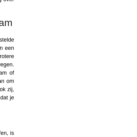
aam
stelde
in een
rotere
wegen.
aam of
aan om
k zij,
dat je
en, is