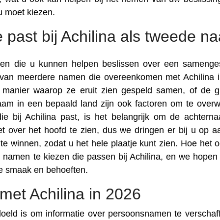
u moet kiezen.
 past bij Achilina als tweede n
toren die u kunnen helpen beslissen over een samenge
n van meerdere namen die overeenkomen met Achilina 
de manier waarop ze eruit zien gespeld samen, of de g
am in een bepaald land zijn ook factoren om te over
 bij Achilina past, is het belangrijk om de achtern
t over het hoofd te zien, dus we dringen er bij u op 
e winnen, zodat u het hele plaatje kunt zien. Hoe het oo
e namen te kiezen die passen bij Achilina, en we hopen 
je smaak en behoeften.
et Achilina in 2026
doeld is om informatie over persoonsnamen te verschaff