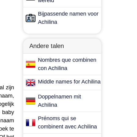
wereld
Bijpassende namen voor
Achilina
Andere talen
Nombres que combinen
con Achilina
Middle names for Achilina
l zijn
 naam,
Doppelnamen mit
gelijk
Achilina
e baby
Prénoms qui se
e naam
combinent avec Achilina
oek te