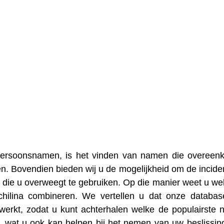
 persoonsnamen, is het vinden van namen die overee
en. Bovendien bieden wij u de mogelijkheid om de inciden
die u overweegt te gebruiken. Op die manier weet u we
chilina combineren. We vertellen u dat onze databa
erkt, zodat u kunt achterhalen welke de populairste
, wat u ook kan helpen bij het nemen van uw beslissin