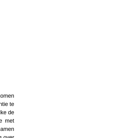
nkomen
tie te
lke de
se met
 namen
g over