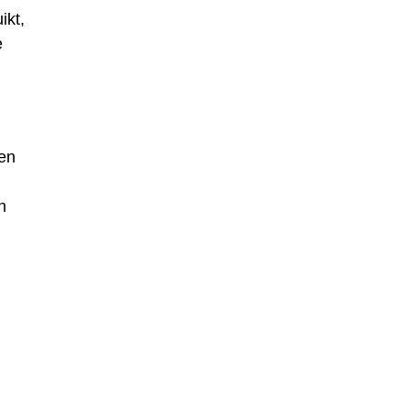
ikt,
e
en
n