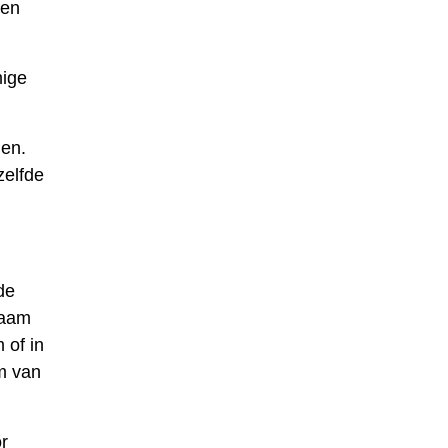
den
mige
men.
zelfde
de
naam
 of in
m van
r