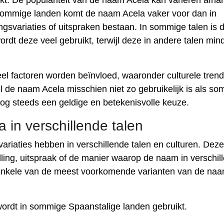
kt. De populariteit van de naam Acela kan variëren afhan
In sommige landen komt de naam Acela vaker voor dan in
ngsvariaties of uitspraken bestaan. In sommige talen is 
dt deze veel gebruikt, terwijl deze in andere talen min
el factoren worden beïnvloed, waaronder culturele trend
 de naam Acela misschien niet zo gebruikelijk is als s
og steeds een geldige en betekenisvolle keuze.
 in verschillende talen
ariaties hebben in verschillende talen en culturen. Deze
lling, uitspraak of de manier waarop de naam in verschil
 Enkele van de meest voorkomende varianten van de na
ordt in sommige Spaanstalige landen gebruikt.