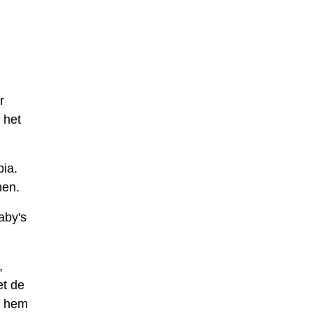
r
 het
ia.
hen.
aby's
,
et de
e hem