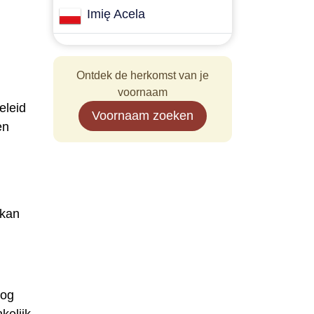
Imię Acela
Ontdek de herkomst van je
voornaam
eleid
Voornaam zoeken
en
 kan
nog