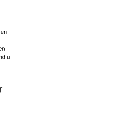
gen
en
nd u
r