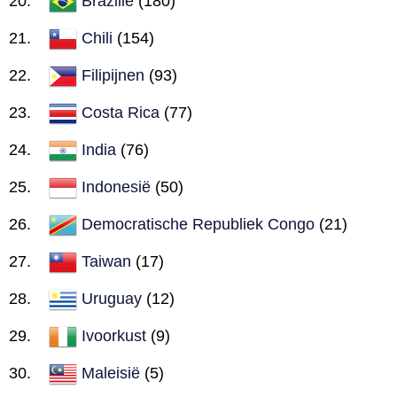
Brazilië
(180)
Chili
(154)
Filipijnen
(93)
Costa Rica
(77)
India
(76)
Indonesië
(50)
Democratische Republiek Congo
(21)
Taiwan
(17)
Uruguay
(12)
Ivoorkust
(9)
Maleisië
(5)