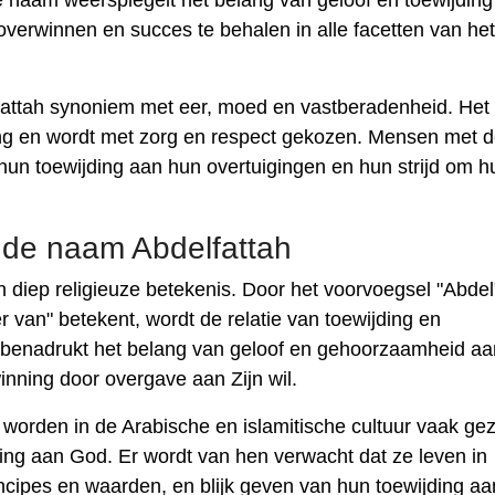
e naam weerspiegelt het belang van geloof en toewijdin
overwinnen en succes te behalen in alle facetten van het
lfattah synoniem met eer, moed en vastberadenheid. Het
g en wordt met zorg en respect gekozen. Mensen met 
 toewijding aan hun overtuigingen en hun strijd om h
n de naam Abdelfattah
 diep religieuze betekenis. Door het voorvoegsel "Abdel
r van" betekent, wordt de relatie van toewijding en
benadrukt het belang van geloof en gehoorzaamheid aa
nning door overgave aan Zijn wil.
worden in de Arabische en islamitische cultuur vaak ge
ing aan God. Er wordt van hen verwacht dat ze leven in
ncipes en waarden, en blijk geven van hun toewijding a