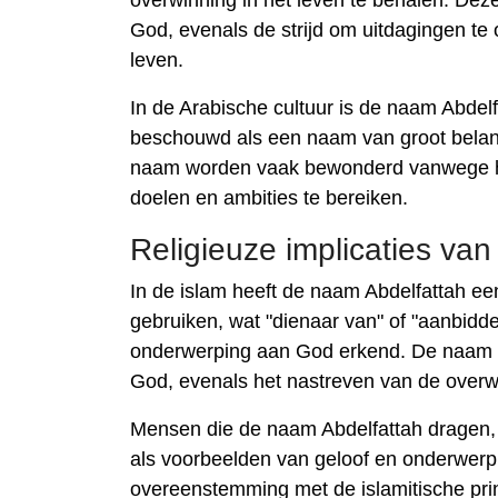
overwinning in het leven te behalen. Dez
God, evenals de strijd om uitdagingen te 
leven.
In de Arabische cultuur is de naam Abde
beschouwd als een naam van groot belan
naam worden vaak bewonderd vanwege hun
doelen en ambities te bereiken.
Religieuze implicaties va
In de islam heeft de naam Abdelfattah een
gebruiken, wat "dienaar van" of "aanbidde
onderwerping aan God erkend. De naam 
God, evenals het nastreven van de overwi
Mensen die de naam Abdelfattah dragen, 
als voorbeelden van geloof en onderwerp
overeenstemming met de islamitische pri