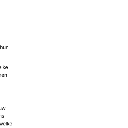
 hun
elke
nnen
 uw
ns
 welke