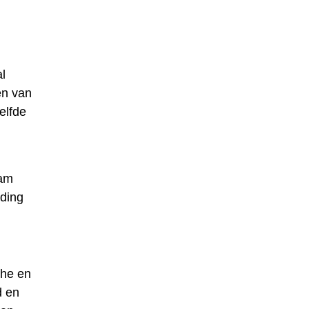
l
en van
elfde
aam
jding
che en
d en