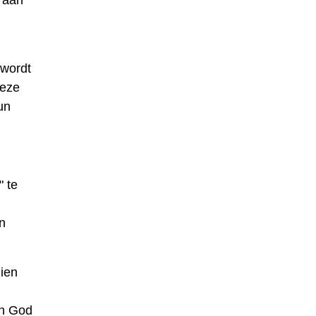
g aan
 wordt
deze
un
" te
n
zien
an God