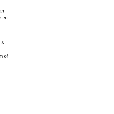
an
e en
is
m of