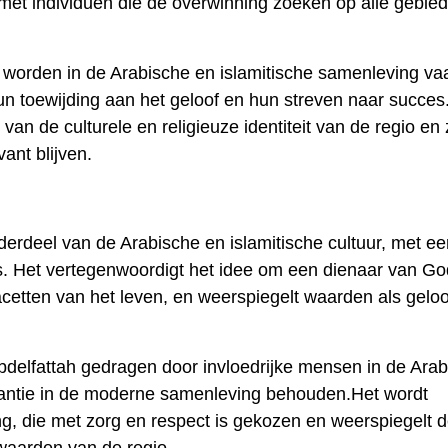
met individuen die de overwinning zoeken op alle gebie
worden in de Arabische en islamitische samenleving va
 toewijding aan het geloof en hun streven naar succes
van de culturele en religieuze identiteit van de regio en 
ant blijven.
derdeel van de Arabische en islamitische cultuur, met ee
. Het vertegenwoordigt het idee om een ​​dienaar van Go
facetten van het leven, en weerspiegelt waarden als geloo
delfattah gedragen door invloedrijke mensen in de Ara
elevantie in de moderne samenleving behouden.Het wordt
, die met zorg en respect is gekozen en weerspiegelt 