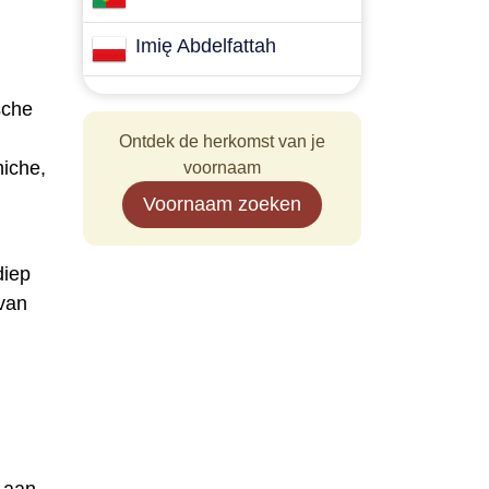
Imię Abdelfattah
sche
Ontdek de herkomst van je
hiche,
voornaam
Voornaam zoeken
diep
 van