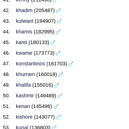
khadim
(205487)
kulwant
(194907)
khamis
(182995)
karel
(180133)
kwame
(173773)
konstantinos
(161703)
khurram
(160018)
khalifa
(155016)
kashmir
(149489)
kenan
(145496)
kishore
(143077)
kunal
(136803)