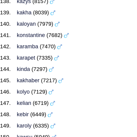
kazys
(8157)
kakha
(8039)
kaloyan
(7979)
konstantine
(7682)
karamba
(7470)
karapet
(7335)
kinda
(7297)
kakhaber
(7217)
kolyo
(7129)
kelian
(6719)
kebir
(6449)
karoly
(6335)