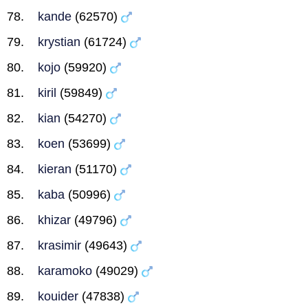
kande
(62570)
krystian
(61724)
kojo
(59920)
kiril
(59849)
kian
(54270)
koen
(53699)
kieran
(51170)
kaba
(50996)
khizar
(49796)
krasimir
(49643)
karamoko
(49029)
kouider
(47838)