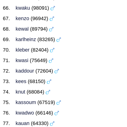
kwaku
(98091)
kenzo
(96942)
kewal
(89794)
karlheinz
(83265)
kleber
(82404)
kwasi
(75649)
kaddour
(72604)
kees
(68150)
knut
(68084)
kassoum
(67519)
kwadwo
(66146)
kauan
(64330)