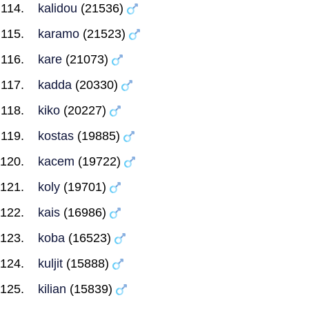
kalidou
(21536)
karamo
(21523)
kare
(21073)
kadda
(20330)
kiko
(20227)
kostas
(19885)
kacem
(19722)
koly
(19701)
kais
(16986)
koba
(16523)
kuljit
(15888)
kilian
(15839)