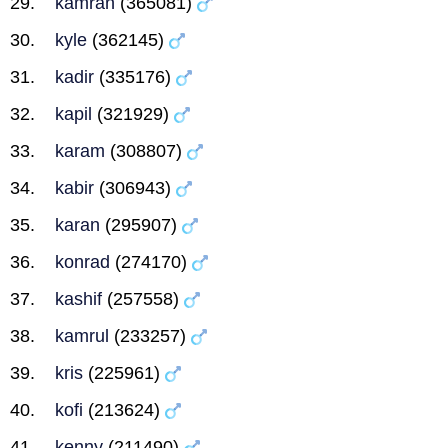
kamran
(365081)
kyle
(362145)
kadir
(335176)
kapil
(321929)
karam
(308807)
kabir
(306943)
karan
(295907)
konrad
(274170)
kashif
(257558)
kamrul
(233257)
kris
(225961)
kofi
(213624)
kenny
(211490)