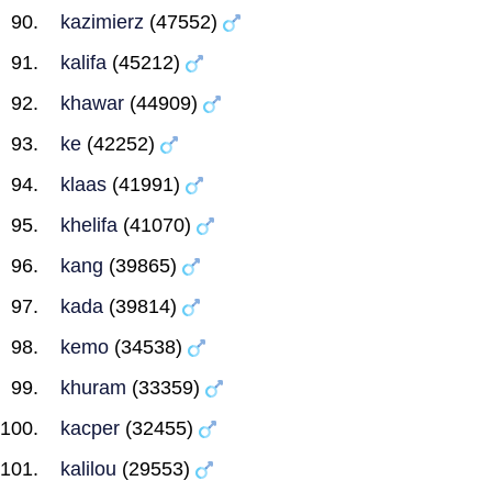
kazimierz
(47552)
kalifa
(45212)
khawar
(44909)
ke
(42252)
klaas
(41991)
khelifa
(41070)
kang
(39865)
kada
(39814)
kemo
(34538)
khuram
(33359)
kacper
(32455)
kalilou
(29553)