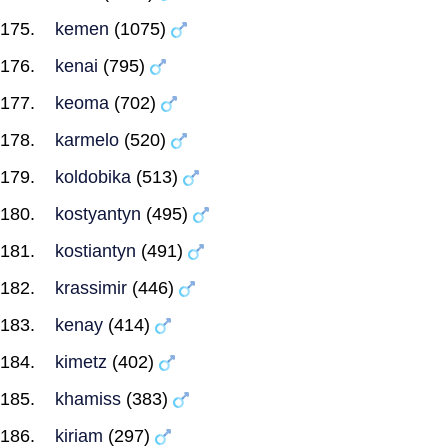
kemen
(1075)
kenai
(795)
keoma
(702)
karmelo
(520)
koldobika
(513)
kostyantyn
(495)
kostiantyn
(491)
krassimir
(446)
kenay
(414)
kimetz
(402)
khamiss
(383)
kiriam
(297)