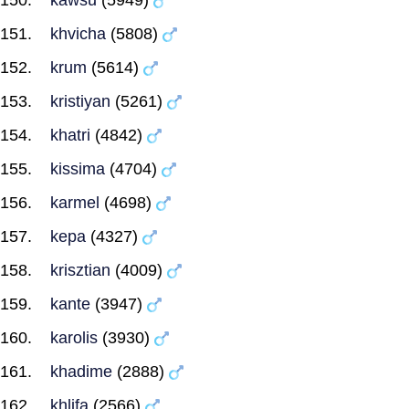
kawsu
(5949)
khvicha
(5808)
krum
(5614)
kristiyan
(5261)
khatri
(4842)
kissima
(4704)
karmel
(4698)
kepa
(4327)
krisztian
(4009)
kante
(3947)
karolis
(3930)
khadime
(2888)
khlifa
(2566)