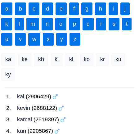
a
b
c
d
e
f
g
h
i
j
k
l
m
n
o
p
q
r
s
t
u
v
w
x
y
z
ka
ke
kh
ki
kl
ko
kr
ku
ky
kai
(2906429)
kevin
(2688122)
kamal
(2519397)
kun
(2205867)