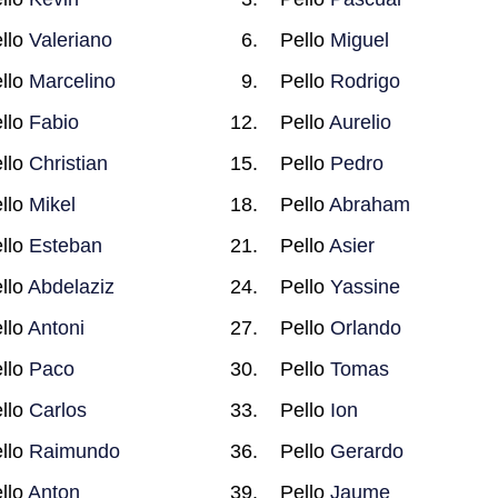
llo
Valeriano
Pello
Miguel
llo
Marcelino
Pello
Rodrigo
llo
Fabio
Pello
Aurelio
llo
Christian
Pello
Pedro
llo
Mikel
Pello
Abraham
llo
Esteban
Pello
Asier
llo
Abdelaziz
Pello
Yassine
llo
Antoni
Pello
Orlando
llo
Paco
Pello
Tomas
llo
Carlos
Pello
Ion
llo
Raimundo
Pello
Gerardo
llo
Anton
Pello
Jaume