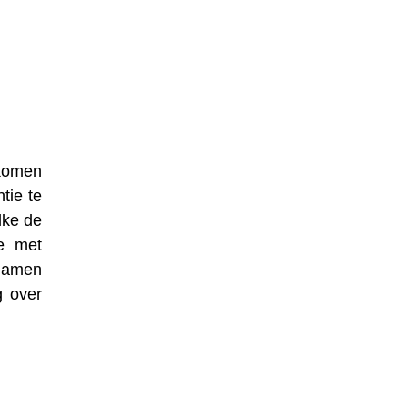
nkomen
tie te
lke de
e met
 namen
g over
m