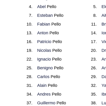
Abel
Pello
El
Esteban
Pello
Ai
Fabian
Pello
Br
Anton
Pello
Io
Patricio
Pello
Vi
Nicolas
Pello
Dr
Ignacio
Pello
Ar
Benigno
Pello
An
Carlos
Pello
Da
Alain
Pello
Ya
Andres
Pello
Ib
Guillermo
Pello
Lu