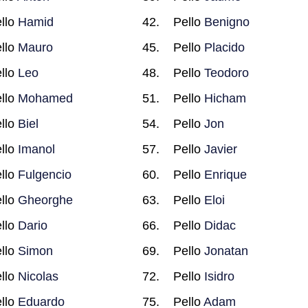
llo
Hamid
Pello
Benigno
llo
Mauro
Pello
Placido
llo
Leo
Pello
Teodoro
llo
Mohamed
Pello
Hicham
llo
Biel
Pello
Jon
llo
Imanol
Pello
Javier
llo
Fulgencio
Pello
Enrique
llo
Gheorghe
Pello
Eloi
llo
Dario
Pello
Didac
llo
Simon
Pello
Jonatan
llo
Nicolas
Pello
Isidro
llo
Eduardo
Pello
Adam