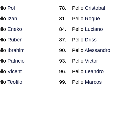
llo
Pol
Pello
Cristobal
llo
Izan
Pello
Roque
llo
Eneko
Pello
Luciano
llo
Ruben
Pello
Driss
llo
Ibrahim
Pello
Alessandro
llo
Patricio
Pello
Victor
llo
Vicent
Pello
Leandro
llo
Teofilo
Pello
Marcos