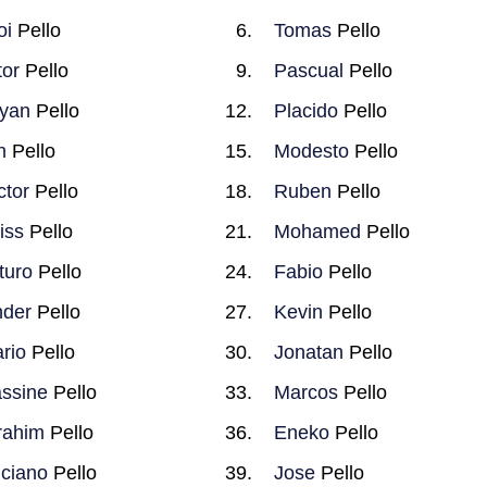
oi
Pello
Tomas
Pello
tor
Pello
Pascual
Pello
yan
Pello
Placido
Pello
n
Pello
Modesto
Pello
ctor
Pello
Ruben
Pello
iss
Pello
Mohamed
Pello
turo
Pello
Fabio
Pello
der
Pello
Kevin
Pello
rio
Pello
Jonatan
Pello
ssine
Pello
Marcos
Pello
rahim
Pello
Eneko
Pello
ciano
Pello
Jose
Pello