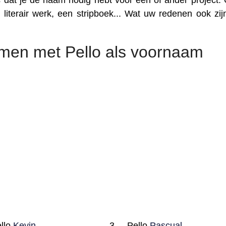
 dat je de naam nodig hebt voor een of ander project. 
literair werk, een stripboek... Wat uw redenen ook zijn
men met Pello als voornaam
llo
Kevin
Pello
Pascual