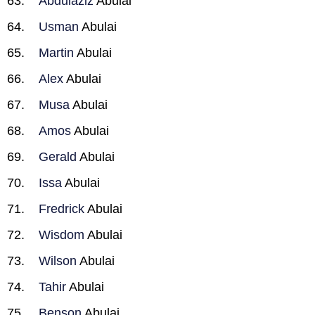
Abdulaziz
Abulai
Usman
Abulai
Martin
Abulai
Alex
Abulai
Musa
Abulai
Amos
Abulai
Gerald
Abulai
Issa
Abulai
Fredrick
Abulai
Wisdom
Abulai
Wilson
Abulai
Tahir
Abulai
Benson
Abulai