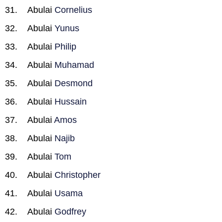
Abulai
Cornelius
Abulai
Yunus
Abulai
Philip
Abulai
Muhamad
Abulai
Desmond
Abulai
Hussain
Abulai
Amos
Abulai
Najib
Abulai
Tom
Abulai
Christopher
Abulai
Usama
Abulai
Godfrey