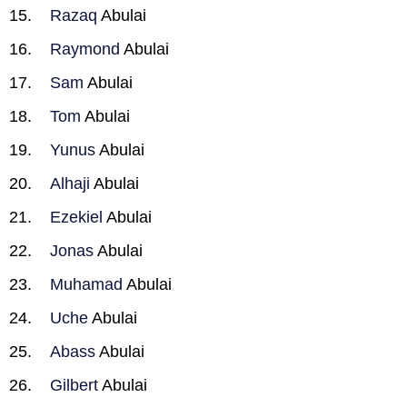
Razaq
Abulai
Raymond
Abulai
Sam
Abulai
Tom
Abulai
Yunus
Abulai
Alhaji
Abulai
Ezekiel
Abulai
Jonas
Abulai
Muhamad
Abulai
Uche
Abulai
Abass
Abulai
Gilbert
Abulai