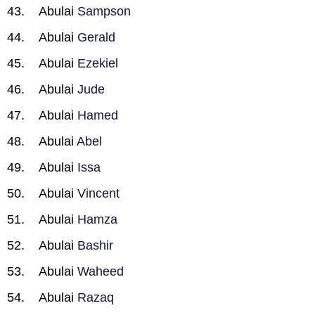
Abulai
Sampson
Abulai
Gerald
Abulai
Ezekiel
Abulai
Jude
Abulai
Hamed
Abulai
Abel
Abulai
Issa
Abulai
Vincent
Abulai
Hamza
Abulai
Bashir
Abulai
Waheed
Abulai
Razaq