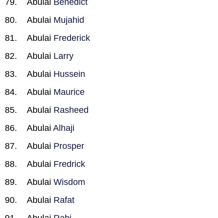
Abulai
Benedict
Abulai
Mujahid
Abulai
Frederick
Abulai
Larry
Abulai
Hussein
Abulai
Maurice
Abulai
Rasheed
Abulai
Alhaji
Abulai
Prosper
Abulai
Fredrick
Abulai
Wisdom
Abulai
Rafat