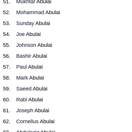
Mukhtar
Abulai
Mohammad
Abulai
Sunday
Abulai
Joe
Abulai
Johnson
Abulai
Bashir
Abulai
Paul
Abulai
Mark
Abulai
Saeed
Abulai
Rabi
Abulai
Joseph
Abulai
Cornelius
Abulai