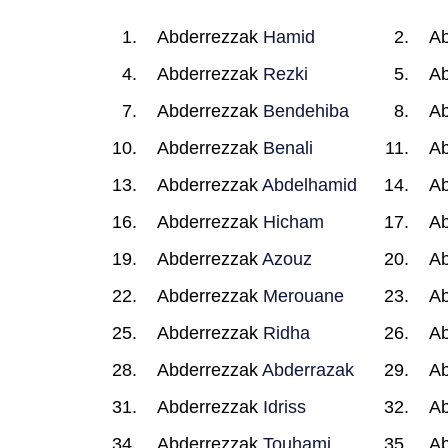
Abderrezzak
Hamid
Ab
Abderrezzak
Rezki
Ab
Abderrezzak
Bendehiba
Ab
Abderrezzak
Benali
Ab
Abderrezzak
Abdelhamid
Ab
Abderrezzak
Hicham
Ab
Abderrezzak
Azouz
Ab
Abderrezzak
Merouane
Ab
Abderrezzak
Ridha
Ab
Abderrezzak
Abderrazak
Ab
Abderrezzak
Idriss
Ab
Abderrezzak
Touhami
Ab