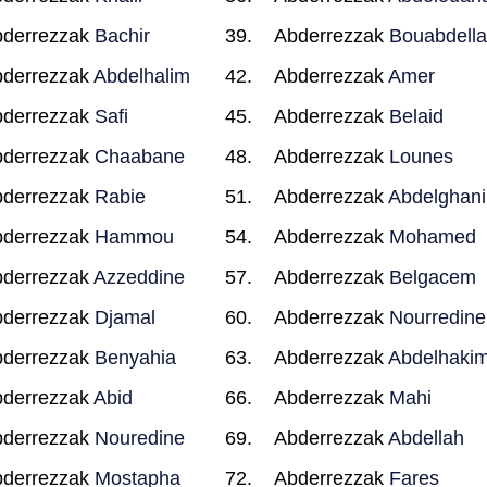
derrezzak
Bachir
Abderrezzak
Bouabdell
derrezzak
Abdelhalim
Abderrezzak
Amer
derrezzak
Safi
Abderrezzak
Belaid
derrezzak
Chaabane
Abderrezzak
Lounes
derrezzak
Rabie
Abderrezzak
Abdelghani
derrezzak
Hammou
Abderrezzak
Mohamed
derrezzak
Azzeddine
Abderrezzak
Belgacem
derrezzak
Djamal
Abderrezzak
Nourredine
derrezzak
Benyahia
Abderrezzak
Abdelhaki
derrezzak
Abid
Abderrezzak
Mahi
derrezzak
Nouredine
Abderrezzak
Abdellah
derrezzak
Mostapha
Abderrezzak
Fares