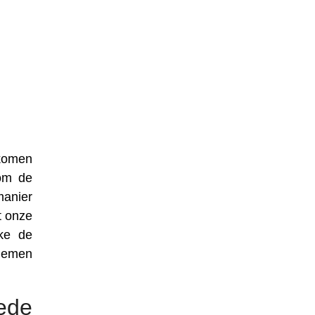
nkomen
 om de
manier
t onze
lke de
 nemen
eede