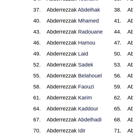
Abderrezzak
Abdelhak
Ab
Abderrezzak
Mhamed
Ab
Abderrezzak
Radouane
Ab
Abderrezzak
Hamou
Ab
Abderrezzak
Laid
Ab
Abderrezzak
Sadek
Ab
Abderrezzak
Belahouel
Ab
Abderrezzak
Faouzi
Ab
Abderrezzak
Karim
Ab
Abderrezzak
Kaddour
Ab
Abderrezzak
Abdelhadi
Ab
Abderrezzak
Idir
Ab