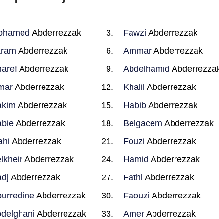
ohamed
Abderrezzak
Fawzi
Abderrezzak
kram
Abderrezzak
Ammar
Abderrezzak
aref
Abderrezzak
Abdelhamid
Abderrezza
mar
Abderrezzak
Khalil
Abderrezzak
akim
Abderrezzak
Habib
Abderrezzak
bie
Abderrezzak
Belgacem
Abderrezzak
ahi
Abderrezzak
Fouzi
Abderrezzak
lkheir
Abderrezzak
Hamid
Abderrezzak
dj
Abderrezzak
Fathi
Abderrezzak
urredine
Abderrezzak
Faouzi
Abderrezzak
delghani
Abderrezzak
Amer
Abderrezzak