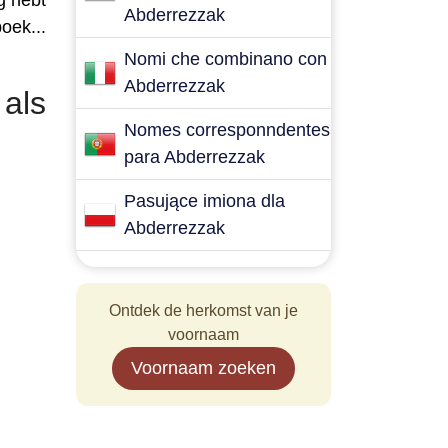
g hebt
Abderrezzak
oek...
Nomi che combinano con
Abderrezzak
als
Nomes corresponndentes
para Abderrezzak
Pasujące imiona dla
Abderrezzak
Ontdek de herkomst van je
voornaam
Voornaam zoeken