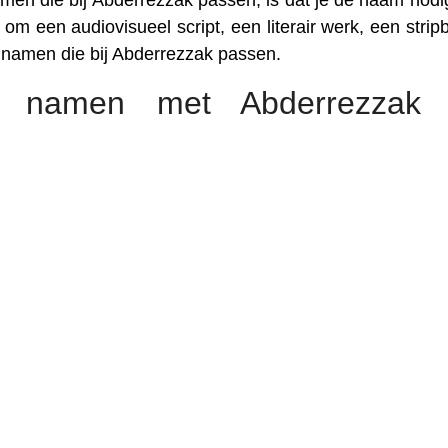
men die bij Abderrezzak passen, is dat je de naam nodi
om een audiovisueel script, een literair werk, een stripb
e namen die bij Abderrezzak passen.
e namen met Abderrezzak 