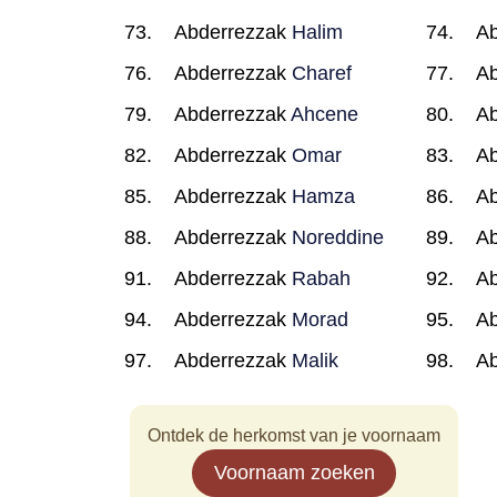
Abderrezzak
Halim
Ab
Abderrezzak
Charef
Ab
Abderrezzak
Ahcene
Ab
Abderrezzak
Omar
Ab
Abderrezzak
Hamza
Ab
Abderrezzak
Noreddine
Ab
Abderrezzak
Rabah
Ab
Abderrezzak
Morad
Ab
Abderrezzak
Malik
Ab
Ontdek de herkomst van je voornaam
Voornaam zoeken