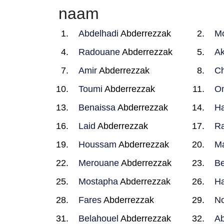
naam
Abdelhadi
Abderrezzak
M
Radouane
Abderrezzak
A
Amir
Abderrezzak
Ch
Toumi
Abderrezzak
O
Benaissa
Abderrezzak
H
Laid
Abderrezzak
Ra
Houssam
Abderrezzak
M
Merouane
Abderrezzak
Be
Mostapha
Abderrezzak
Ha
Fares
Abderrezzak
No
Belahouel
Abderrezzak
Ab