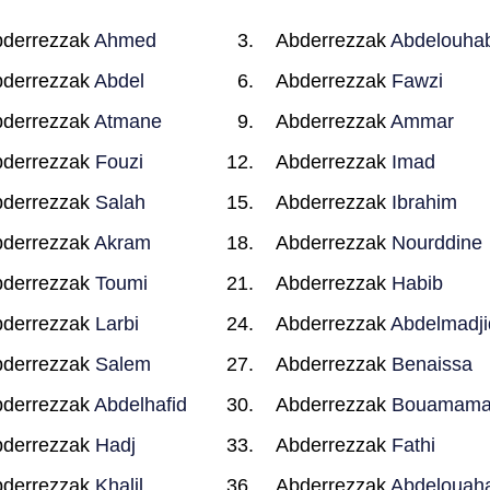
derrezzak
Ahmed
Abderrezzak
Abdelouha
derrezzak
Abdel
Abderrezzak
Fawzi
derrezzak
Atmane
Abderrezzak
Ammar
derrezzak
Fouzi
Abderrezzak
Imad
derrezzak
Salah
Abderrezzak
Ibrahim
derrezzak
Akram
Abderrezzak
Nourddine
derrezzak
Toumi
Abderrezzak
Habib
derrezzak
Larbi
Abderrezzak
Abdelmadji
derrezzak
Salem
Abderrezzak
Benaissa
derrezzak
Abdelhafid
Abderrezzak
Bouamam
derrezzak
Hadj
Abderrezzak
Fathi
derrezzak
Khalil
Abderrezzak
Abdelouah