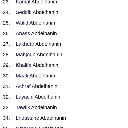
Kamal
Abdelhanin
Seddik
Abdelhanin
Walid
Abdelhanin
Anass
Abdelhanin
Lakhdar
Abdelhanin
Mahjoub
Abdelhanin
Khalifa
Abdelhanin
Maati
Abdelhanin
Achraf
Abdelhanin
Layachi
Abdelhanin
Tawfik
Abdelhanin
Lhoussine
Abdelhanin