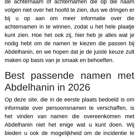
de achternaam of achternamen die op die naam
volgen niet over het hoofd te zien, dus we dringen er
bij u op aan om meer informatie over die
achternamen in te winnen, zodat u het hele plaatje
kunt zien. Hoe het ook zij, hier heb je alles wat je
nodig hebt om de namen te kiezen die passen bij
Abdelhanin, en we hopen dat je de juiste keuze zult
maken op basis van je smaak en behoeften.
Best passende namen met
Abdelhanin in 2026
Op deze site, die in de eerste plaats bedoeld is om
informatie over persoonsnamen te verschaffen, is
het vinden van namen die overeenkomen met
Abdelhanin niet het enige wat u kunt doen. Wij
bieden u ook de mogelijkheid om de incidentie te