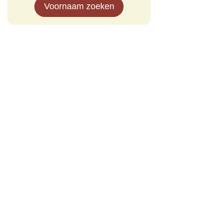
Voornaam zoeken