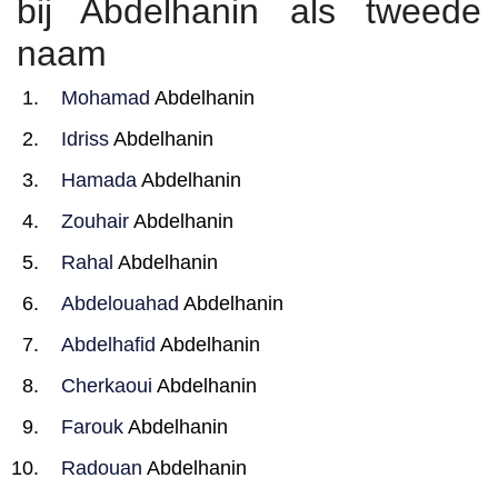
bij Abdelhanin als tweede
naam
Mohamad
Abdelhanin
Idriss
Abdelhanin
Hamada
Abdelhanin
Zouhair
Abdelhanin
Rahal
Abdelhanin
Abdelouahad
Abdelhanin
Abdelhafid
Abdelhanin
Cherkaoui
Abdelhanin
Farouk
Abdelhanin
Radouan
Abdelhanin