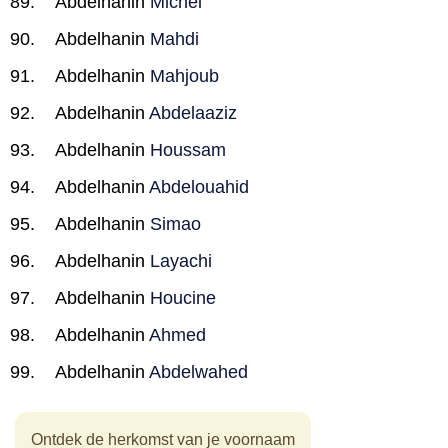
Abdelhanin
Michel
Abdelhanin
Mahdi
Abdelhanin
Mahjoub
Abdelhanin
Abdelaaziz
Abdelhanin
Houssam
Abdelhanin
Abdelouahid
Abdelhanin
Simao
Abdelhanin
Layachi
Abdelhanin
Houcine
Abdelhanin
Ahmed
Abdelhanin
Abdelwahed
Ontdek de herkomst van je voornaam