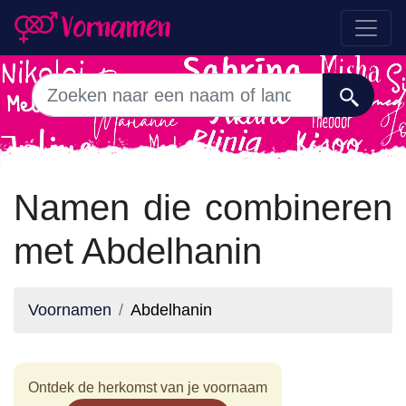
Namen die combineren
met Abdelhanin
Voornamen
Abdelhanin
Ontdek de herkomst van je voornaam