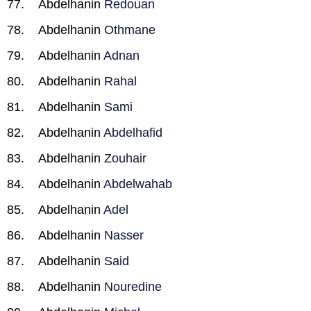
Abdelhanin
Redouan
Abdelhanin
Othmane
Abdelhanin
Adnan
Abdelhanin
Rahal
Abdelhanin
Sami
Abdelhanin
Abdelhafid
Abdelhanin
Zouhair
Abdelhanin
Abdelwahab
Abdelhanin
Adel
Abdelhanin
Nasser
Abdelhanin
Said
Abdelhanin
Nouredine