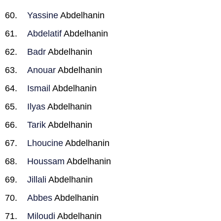
Yassine
Abdelhanin
Abdelatif
Abdelhanin
Badr
Abdelhanin
Anouar
Abdelhanin
Ismail
Abdelhanin
Ilyas
Abdelhanin
Tarik
Abdelhanin
Lhoucine
Abdelhanin
Houssam
Abdelhanin
Jillali
Abdelhanin
Abbes
Abdelhanin
Miloudi
Abdelhanin