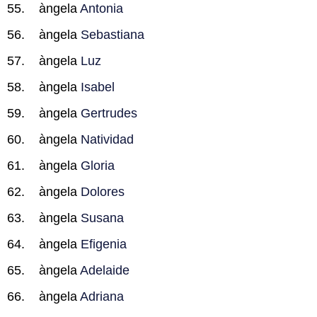
àngela
Antonia
àngela
Sebastiana
àngela
Luz
àngela
Isabel
àngela
Gertrudes
àngela
Natividad
àngela
Gloria
àngela
Dolores
àngela
Susana
àngela
Efigenia
àngela
Adelaide
àngela
Adriana