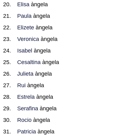
Elisa
àngela
Paula
àngela
Elizete
àngela
Veronica
àngela
Isabel
àngela
Cesaltina
àngela
Julieta
àngela
Rui
àngela
Estrela
àngela
Serafina
àngela
Rocio
àngela
Patricia
àngela