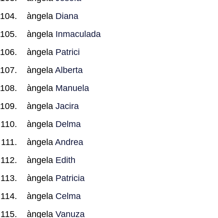
àngela
Diana
àngela
Inmaculada
àngela
Patrici
àngela
Alberta
àngela
Manuela
àngela
Jacira
àngela
Delma
àngela
Andrea
àngela
Edith
àngela
Patricia
àngela
Celma
àngela
Vanuza