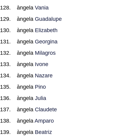
àngela
Vania
àngela
Guadalupe
àngela
Elizabeth
àngela
Georgina
àngela
Milagros
àngela
Ivone
àngela
Nazare
àngela
Pino
àngela
Julia
àngela
Claudete
àngela
Amparo
àngela
Beatriz