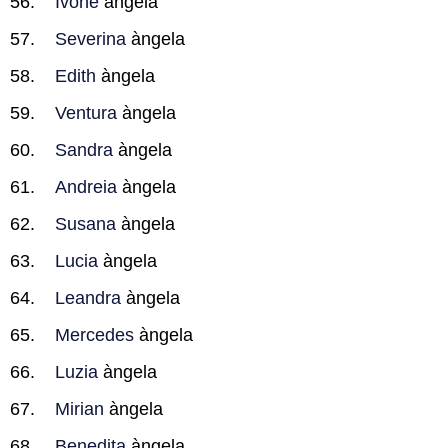
Ivone
àngela
Severina
àngela
Edith
àngela
Ventura
àngela
Sandra
àngela
Andreia
àngela
Susana
àngela
Lucia
àngela
Leandra
àngela
Mercedes
àngela
Luzia
àngela
Mirian
àngela
Benedita
àngela