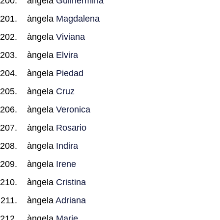
àngela
Guilhermina
àngela
Magdalena
àngela
Viviana
àngela
Elvira
àngela
Piedad
àngela
Cruz
àngela
Veronica
àngela
Rosario
àngela
Indira
àngela
Irene
àngela
Cristina
àngela
Adriana
àngela
Marie