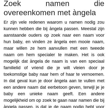
Zoek namen die
overeenkomen met àngela
Er zijn vele redenen waarom u namen nodig zou
kunnen hebben die bij àngela passen. Meestal zijn
aanstaande ouders op zoek naar een naam voor
hun baby, en vinden ze àngela een mooie naam,
maar willen ze hem aanvullen met een tweede
naam om hem specialer te maken. Het is ook
mogelijk dat àngela de naam is van een speciaal
familielid of vriend die je wilt vleien door je
toekomstige baby naar hem of haar te vernoemen.
In dat geval kun je door àngela aan te vullen met
een andere naam dat eerbetoon geven, terwijl je je
baby een unieke naam geeft. Een andere
mogelijkheid om op zoek te gaan naar namen die bij
àngela passen, is dat je de naam nodig hebt voor