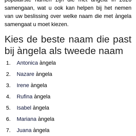
samengaan, wat u ook kan helpen bij het nemen
van uw beslissing over welke naam die met àngela
samengaat u moet kiezen.
Kies de beste naam die past
bij àngela als tweede naam
Antonica
àngela
Nazare
àngela
Irene
àngela
Rufina
àngela
Isabel
àngela
Mariana
àngela
Juana
àngela