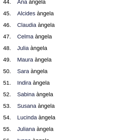
Ana
àngela
Alcides
àngela
Claudia
àngela
Celma
àngela
Julia
àngela
Maura
àngela
Sara
àngela
Indira
àngela
Sabina
àngela
Susana
àngela
Lucinda
àngela
Juliana
àngela