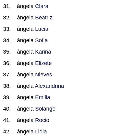
àngela
Clara
àngela
Beatriz
àngela
Lucia
àngela
Sofia
àngela
Karina
àngela
Elizete
àngela
Nieves
àngela
Alexandrina
àngela
Emilia
àngela
Solange
àngela
Rocio
àngela
Lidia