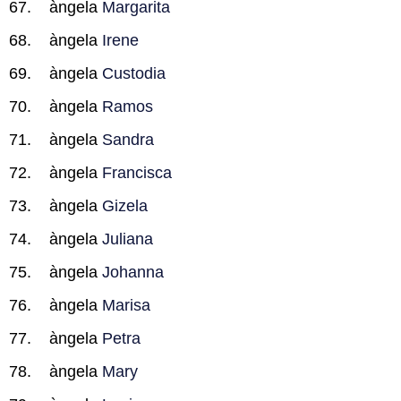
àngela
Margarita
àngela
Irene
àngela
Custodia
àngela
Ramos
àngela
Sandra
àngela
Francisca
àngela
Gizela
àngela
Juliana
àngela
Johanna
àngela
Marisa
àngela
Petra
àngela
Mary