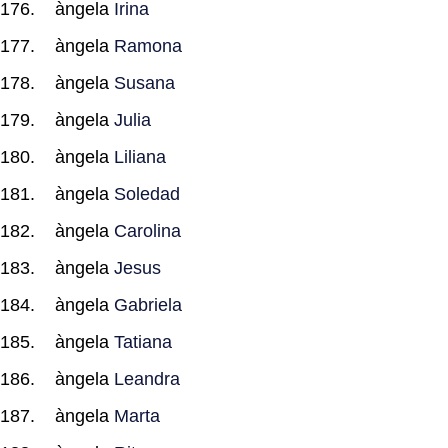
àngela
Irina
àngela
Ramona
àngela
Susana
àngela
Julia
àngela
Liliana
àngela
Soledad
àngela
Carolina
àngela
Jesus
àngela
Gabriela
àngela
Tatiana
àngela
Leandra
àngela
Marta