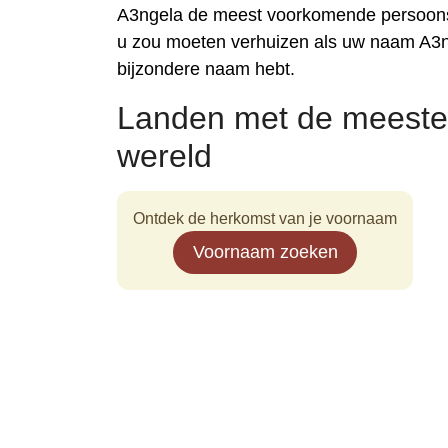
A3ngela de meest voorkomende persoonsn
u zou moeten verhuizen als uw naam A3ng
bijzondere naam hebt.
Landen met de meeste
wereld
Ontdek de herkomst van je voornaam
Voornaam zoeken