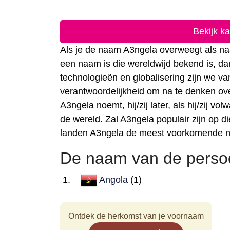
Bekijk k
Als je de naam A3ngela overweegt als naa
een naam is die wereldwijd bekend is, da
technologieën en globalisering zijn we 
verantwoordelijkheid om na te denken ove
A3ngela noemt, hij/zij later, als hij/zij 
de wereld. Zal A3ngela populair zijn op d
landen A3ngela de meest voorkomende n
De naam van de persoo
Angola
(1)
Ontdek de herkomst van je voornaam