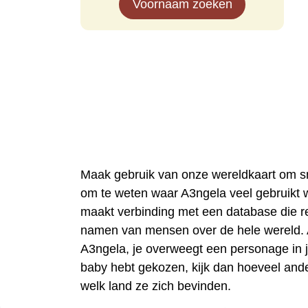
Voornaam zoeken
Maak gebruik van onze wereldkaart om sne
om te weten waar A3ngela veel gebruikt 
maakt verbinding met een database die r
namen van mensen over de hele wereld. A
A3ngela, je overweegt een personage in j
baby hebt gekozen, kijk dan hoeveel ande
welk land ze zich bevinden.