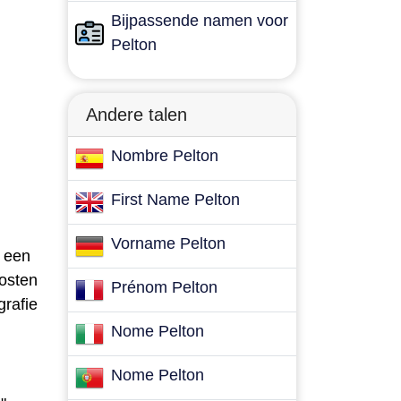
Bijpassende namen voor
Pelton
Andere talen
Nombre Pelton
First Name Pelton
Vorname Pelton
n een
oosten
Prénom Pelton
rafie
Nome Pelton
Nome Pelton