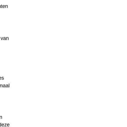
nten
d van
es
emaal
n
 deze