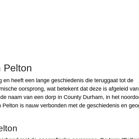
 Pelton
en heeft een lange geschiedenis die teruggaat tot de
sche oorsprong, wat betekent dat deze is afgeleid va
ton de naam van een dorp in County Durham, in het noord
 Pelton is nauw verbonden met de geschiedenis en geog
elton