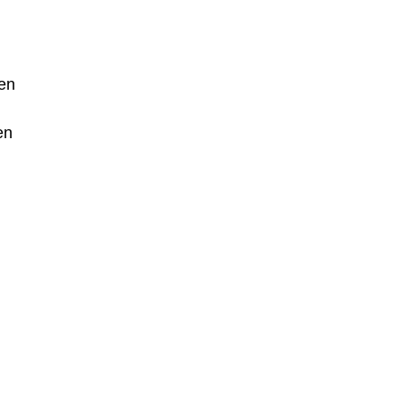
en
en