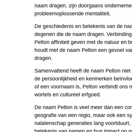
naam dragen, zijn doorgaans ondernemen
probleemoplossende mentaliteit.
De geschiedenis en betekenis van de na
degenen die de naam dragen. Verbindin
Pelton affiniteit geven met de natuur en 
houdt met de naam Pelton een gevoel van 
dragen.
Samenvattend heeft de naam Pelton niet a
de persoonlijkheid en kenmerken beïnvl
of een voornaam is, Pelton verbindt ons 
wortels en cultureel erfgoed.
De naam Pelton is veel meer dan een comb
geografie van een regio, maar ook een sy
nalatenschap generaties lang voortduurt,
betekenis van namen en hun impact op o