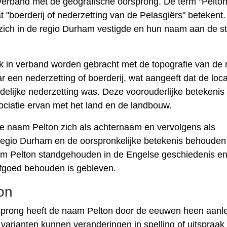
erband met de geografische oorsprong. De term "Pelton
 "boerderij of nederzetting van de Pelasgiërs" betekent
zich in de regio Durham vestigde en hun naam aan de s
 in verband worden gebracht met de topografie van de r
ar een nederzetting of boerderij, wat aangeeft dat de loca
delijke nederzetting was. Deze voorouderlijke betekenis
ciatie ervan met het land en de landbouw.
de naam Pelton zich als achternaam en vervolgens als
regio Durham en de oorspronkelijke betekenis behouden
am Pelton standgehouden in de Engelse geschiedenis e
erfgoed behouden is gebleven.
on
prong heeft de naam Pelton door de eeuwen heen aanle
 varianten kunnen veranderingen in spelling of uitspraak