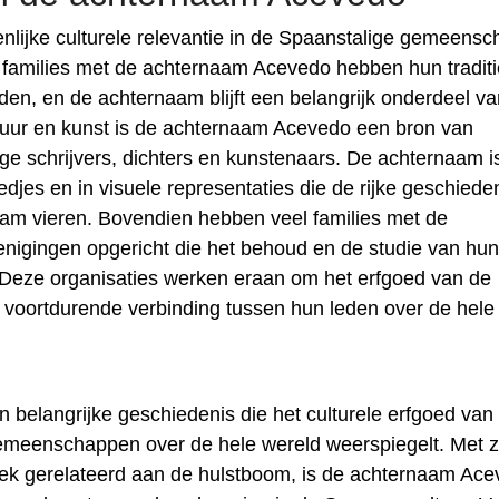
lijke culturele relevantie in de Spaanstalige gemeensc
l families met de achternaam Acevedo hebben hun tradit
en, en de achternaam blijft een belangrijk onderdeel v
eratuur en kunst is de achternaam Acevedo een bron van
ige schrijvers, dichters en kunstenaars. De achternaam i
iedjes en in visuele representaties die de rijke geschiede
aam vieren. Bovendien hebben veel families met de
nigingen opgericht die het behoud en de studie van hun
Deze organisaties werken eraan om het erfgoed van de
 voortdurende verbinding tussen hun leden over de hele
 belangrijke geschiedenis die het culturele erfgoed van
gemeenschappen over de hele wereld weerspiegelt. Met z
oliek gerelateerd aan de hulstboom, is de achternaam Ac