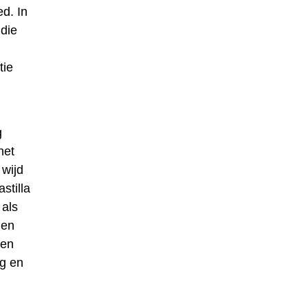
d. In
die
tie
g
het
 wijd
stilla
 als
den
gen
ng en