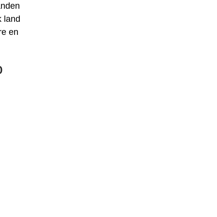
anden
 land
re en
o