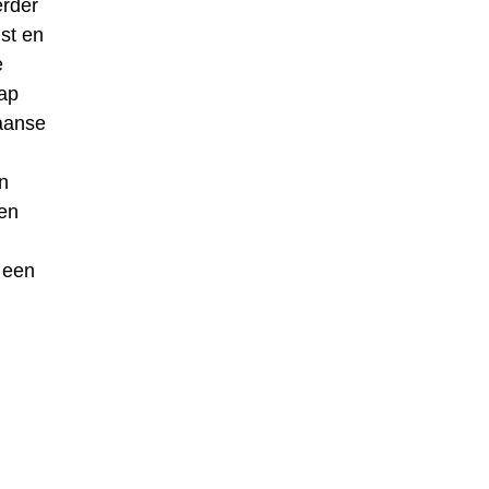
erder
st en
e
hap
paanse
n
en
 een