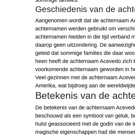
sommige families.
Geschiedenis van de ach
Aangenomen wordt dat de achternaam Ace
achternamen werden gebruikt om verschil
achternamen hielden in die tijd verband m
daarop geen uitzondering. De aanwezighei
geleid dat sommige families die daar 
heen heeft de achternaam Acevedo zich bu
voorkomende achternaam geworden in he
Veel gezinnen met de achternaam Acevedo
Amerika, wat bijdroeg aan de wereldwijd
Betekenis van de ach
De betekenis van de achternaam Acevedo 
beschouwd als een symbool van geluk, be
hulst geassocieerd met de godin van de 
magische eigenschappen had die mensen