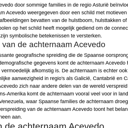
edo door sommige families in de regio Asturië beïnvloe
am Acevedo weergegeven door een schild met motieven 
 afbeeldingen bevatten van de hulstboom, hulsttakken of
olen op het schild heeft mogelijk gediend om de connec
ijn symbolische betekenissen te versterken.
g van de achternaam Acevedo
ssante geografische spreiding die de Spaanse oorspron
 demografische gegevens komt de achternaam Acevedo 
 vermoedelijk afkomstig is. De achternaam is echter ook
ijke aanwezigheid in regio's als Galicië, Cantabrië en Ca
cevedo zich naar andere delen van de wereld verspreid
jns-Amerika komt de achternaam vooral veel voor in lan
n Venezuela, waar Spaanse families de achternaam droe
 verspreiding van de achternaam Acevedo toont het bela
heen aan.
van de achternaam Acevedo