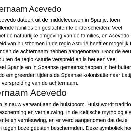
ternaam Acevedo
vedo dateert uit de middeleeuwen in Spanje, toen
lende families en geslachten te onderscheiden. Veel
et de natuurlijke omgeving van de families, en Acevedo 
d van hulstbomen in de regio Asturië heeft er mogelijk 
woonden de achternaam hebben aangenomen. Door de ee
iten de regio Asturië verspreid en is het een veel
el Spanje en in Spaanse gemeenschappen in het buiten
 emigreerden tijdens de Spaanse kolonisatie naar Lati
e verspreiding van de achternaam.
ternaam Acevedo
is nauw verwant aan de hulstboom. Hulst wordt traditi
scherming en vernieuwing. In de Keltische mythologie 
lente en vernieuwing, en er werd aangenomen dat deze
 tegen boze geesten beschermden. Deze symboliek hee