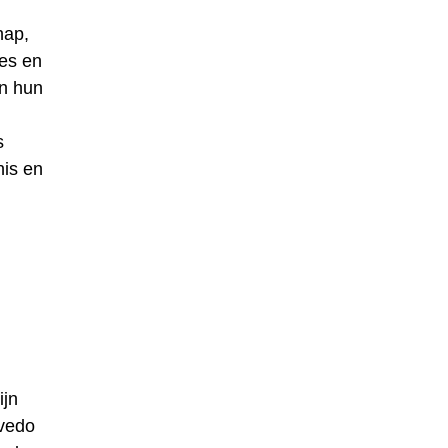
hap,
ies en
an hun
s
nis en
ijn
evedo