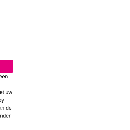
 een
het uw
by
van de
landen