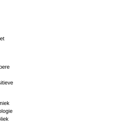
et
ppere
itieve
niek
ologie
liek