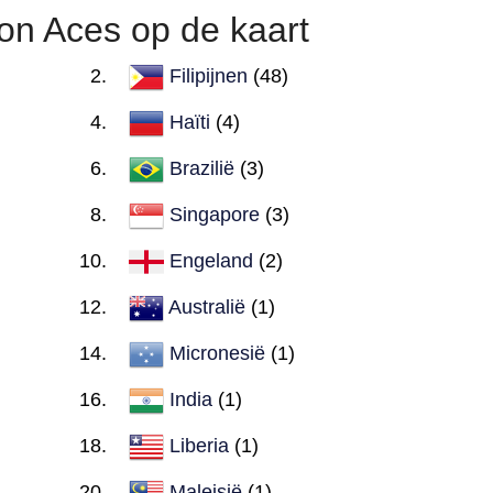
n Aces op de kaart
Filipijnen
(48)
Haïti
(4)
Brazilië
(3)
Singapore
(3)
Engeland
(2)
Australië
(1)
Micronesië
(1)
India
(1)
Liberia
(1)
Maleisië
(1)