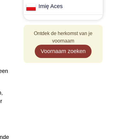
Imię Aces
Ontdek de herkomst van je
voornaam
Voornaam zoeken
n ​​
p,
r
ende