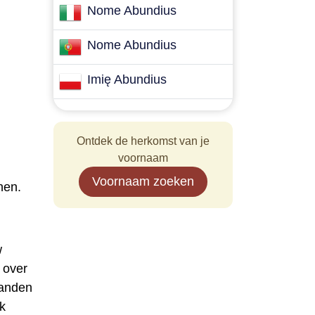
Nome Abundius
Nome Abundius
Imię Abundius
Ontdek de herkomst van je
voornaam
Voornaam zoeken
hen.
w
 over
landen
k