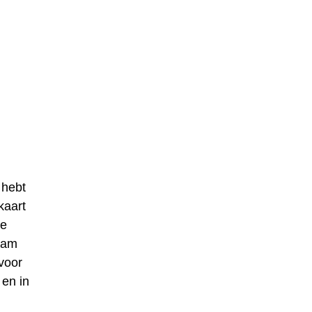
 hebt
kaart
de
naam
voor
 en in