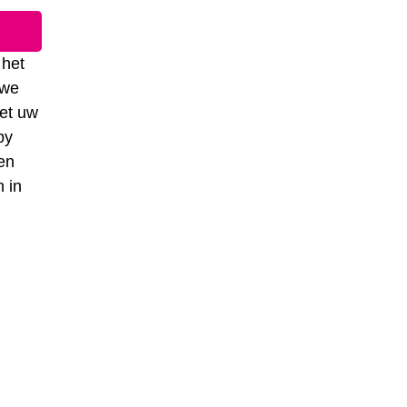
 het
uwe
het uw
by
len
n in