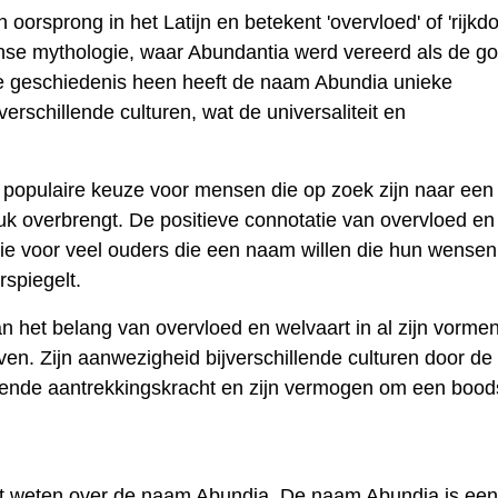
orsprong in het Latijn en betekent 'overvloed' of 'rijkd
nse mythologie, waar Abundantia werd vereerd als de go
e geschiedenis heen heeft de naam Abundia unieke
erschillende culturen, wat de universaliteit en
 populaire keuze voor mensen die op zoek zijn naar ee
k overbrengt. De positieve connotatie van overvloed en
tie voor veel ouders die een naam willen die hun wensen
spiegelt.
n het belang van overvloed en welvaart in al zijn vormen
leven. Zijn aanwezigheid bijverschillende culturen door de
vende aantrekkingskracht en zijn vermogen om een ​​boo
lt weten over de naam Abundia. De naam Abundia is een