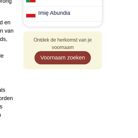
prong
Imię Abundia
ed en
in van
ds,
Ontdek de herkomst van je
voornaam
de
Voornaam zoeken
als
worden
es
n