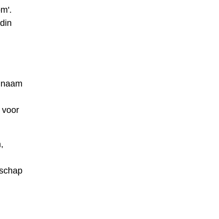
om'.
din
n naam
 voor
,
dschap