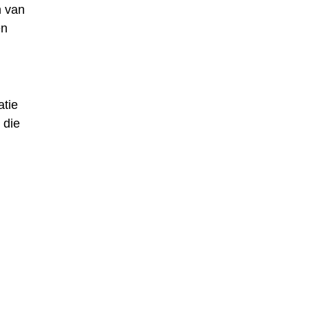
n van
en
atie
 die