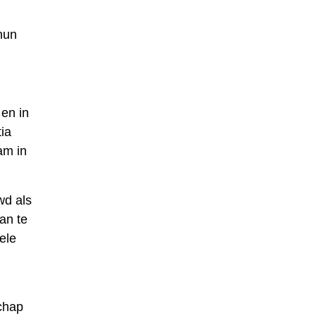
hun
en in
ia
am in
wd als
an te
ele
chap