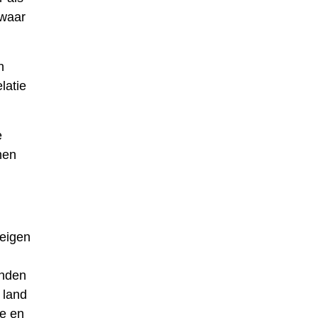
 waar
n
latie
e
nen
eigen
anden
 land
re en