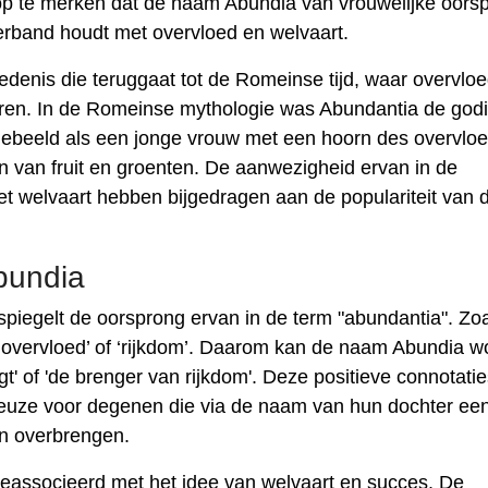
m op te merken dat de naam Abundia van vrouwelijke oors
verband houdt met overvloed en welvaart.
denis die teruggaat tot de Romeinse tijd, waar overvlo
en. In de Romeinse mythologie was Abundantia de god
gebeeld als een jonge vrouw met een hoorn des overvloe
 van fruit en groenten. De aanwezigheid ervan in de
t welvaart hebben bijgedragen aan de populariteit van 
bundia
iegelt de oorsprong ervan in de term "abundantia". Zo
 ‘overvloed’ of ‘rijkdom’. Daarom kan de naam Abundia 
ngt' of 'de brenger van rijkdom'. Deze positieve connotati
uze voor degenen die via de naam van hun dochter ee
en overbrengen.
geassocieerd met het idee van welvaart en succes. De