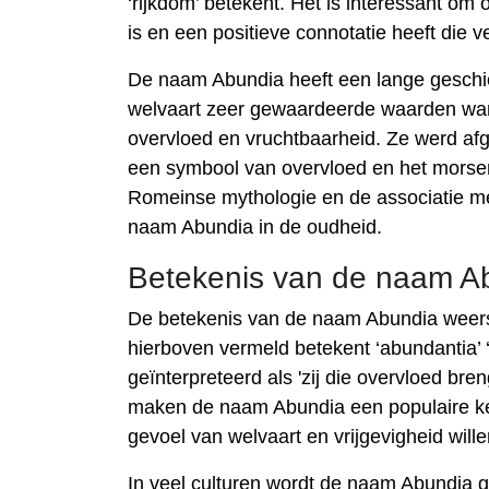
‘rijkdom’ betekent. Het is interessant o
is en een positieve connotatie heeft die 
De naam Abundia heeft een lange geschie
welvaart zeer gewaardeerde waarden war
overvloed en vruchtbaarheid. Ze werd af
een symbool van overvloed en het morsen
Romeinse mythologie en de associatie me
naam Abundia in de oudheid.
Betekenis van de naam A
De betekenis van de naam Abundia weersp
hierboven vermeld betekent ‘abundantia’
geïnterpreteerd als 'zij die overvloed bre
maken de naam Abundia een populaire ke
gevoel van welvaart en vrijgevigheid will
In veel culturen wordt de naam Abundia 