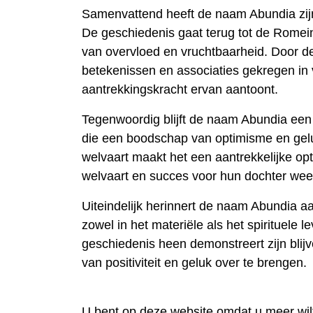
Samenvattend heeft de naam Abundia zijn o
De geschiedenis gaat terug tot de Romei
van overvloed en vruchtbaarheid. Door d
betekenissen en associaties gekregen in v
aantrekkingskracht ervan aantoont.
Tegenwoordig blijft de naam Abundia een
die een boodschap van optimisme en gelu
welvaart maakt het een aantrekkelijke op
welvaart en succes voor hun dochter weer
Uiteindelijk herinnert de naam Abundia aa
zowel in het materiële als het spirituele 
geschiedenis heen demonstreert zijn blij
van positiviteit en geluk over te brengen.
U bent op deze website omdat u meer wi