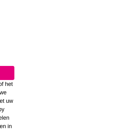
of het
uwe
het uw
by
elen
en in