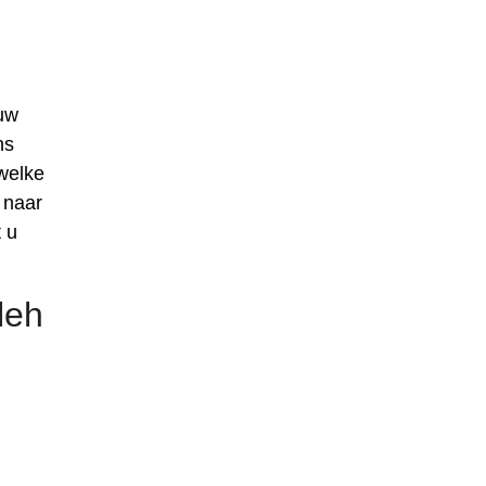
uw
ns
welke
 naar
 u
leh