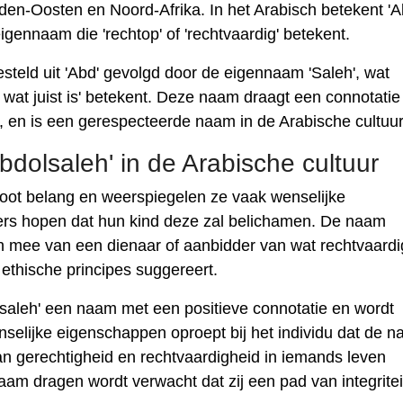
idden-Oosten en Noord-Afrika. In het Arabisch betekent 'A
 eigennaam die 'rechtop' of 'rechtvaardig' betekent.
teld uit 'Abd' gevolgd door de eigennaam 'Saleh', wat
n wat juist is' betekent. Deze naam draagt ​​een connotati
, en is een gerespecteerde naam in de Arabische cultuur
dolsaleh' in de Arabische cultuur
root belang en weerspiegelen ze vaak wenselijke
rs hopen dat hun kind deze zal belichamen. De naam
ich mee van een dienaar of aanbidder van wat rechtvaardi
 ethische principes suggereert.
olsaleh' een naam met een positieve connotatie en wordt
selijke eigenschappen oproept bij het individu dat de 
an gerechtigheid en rechtvaardigheid in iemands leven
am dragen wordt verwacht dat zij een pad van integritei