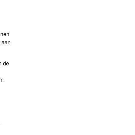
jnen
t aan
n de
en
s