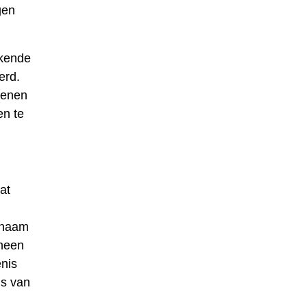
gen
ekende
erd.
genen
en te
at
e naam
 heen
enis
ns van