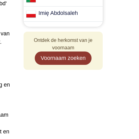
bd'
Imię Abdolsaleh
e van
Ontdek de herkomst van je
.
voornaam
Voornaam zoeken
g en
naam
t en